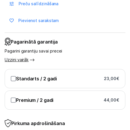
Skaistumkopšana
Preču salīdzināšana
Sports un atpūta
Pievienot sarakstam
Ražotāju atjaunota tehnika
Pagarinātā garantija
Vēlmju saraksts
Pagarini garantiju savai precei
Uzzini vairāk
Blogs
Standarts
/ 2 gadi
23,00
€
Piegāde un apmaksa
Premium
/ 2 gadi
44,00
€
Tehnikas izvešana
Uzņēmumiem
Pirkuma apdrošināšana