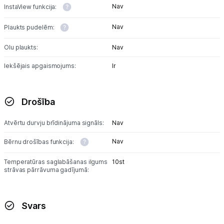
Nav
InstaView funkcija:
Nav
Plaukts pudelēm:
Olu plaukts:
Nav
Iekšējais apgaismojums:
Ir
Drošība
Atvērtu durvju brīdinājuma signāls:
Nav
Nav
Bērnu drošības funkcija:
Temperatūras saglabāšanas ilgums
10st
strāvas pārrāvuma gadījumā:
Svars