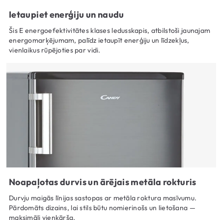
Ietaupiet enerģiju un naudu
Šis E energoefektivitātes klases ledusskapis, atbilstoši jaunajam
energomarķējumam, palīdz ietaupīt enerģiju un līdzekļus,
vienlaikus rūpējoties par vidi.
Noapaļotas durvis un ārējais metāla rokturis
Durvju maigās līnijas sastopas ar metāla roktura masīvumu.
Pārdomāts dizains, lai stils būtu nomierinošs un lietošana —
maksimāli vienkārša.