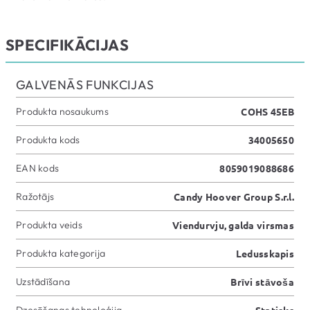
SPECIFIKĀCIJAS
GALVENĀS FUNKCIJAS
Produkta nosaukums
COHS 45EB
Produkta kods
34005650
EAN kods
8059019088686
Ražotājs
Candy Hoover Group S.r.l.
Produkta veids
Viendurvju, galda virsmas
Produkta kategorija
Ledusskapis
Uzstādīšana
Brīvi stāvoša
Dzesēšanas tehnoloģija
Statisks