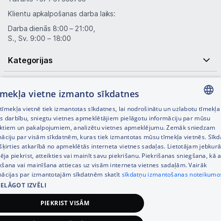
Klientu apkalpošanas darba laiks:
Darba dienās 8:00 – 21:00,
S., Sv. 9:00 – 18:00
Kategorijas
Informācija
tīmekļa vietne izmanto sīkdatnes
Noderīgas saites
īmekļa vietnē tiek izmantotas sīkdatnes, lai nodrošinātu un uzlabotu tīmekļa
LATVIAN
es darbību, sniegtu vietnes apmeklētājiem pielāgotu informāciju par mūsu
ktiem un pakalpojumiem, analizētu vietnes apmeklējumu. Zemāk sniedzam
RUSSIAN
māciju par visām sīkdatnēm, kuras tiek izmantotas mūsu tīmekļa vietnēs. Sīk
šķirties atkarībā no apmeklētās interneta vietnes sadaļas. Lietotājam jebkurā
ENGLISH
pēja piekrist, atteikties vai mainīt savu piekrišanu. Piekrišanas sniegšana, kā a
kšana vai mainīšana attiecas uz visām interneta vietnes sadaļām. Vairāk
mācijas par izmantotajām sīkdatnēm skatīt
sīkdatņu izmantošanas noteikumo
IELĀGOT IZVĒLI
© SIA Tet 2026 -
Visas cenas norādītas EUR ar PVN 21%
PIEKRIST VISĀM
Interneta veikala izstrāde —