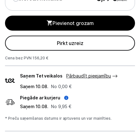
Sadzīves tehnikas aksesuāri
Plītis
Pievienot grozam
Tvaika nosūcēji
Pirkt uzreiz
Aksesuāri tvaika nosūcējiem
Iebūvējamā tehnika
Cena bez PVN 156,20 €
Piegādes
Mazā tehnika
Saņem Tet veikalos
Pārbaudīt pieejamību
veidi
Kafijas pagatavošana
Saņem 10.08.
No 0,00 €
Piegāde ar kurjeru
Mazā virtuves tehnika
Saņem 10.08.
No 9,95 €
Klimata iekārtas
* Preču saņemšanas datums ir aptuvens un var mainīties.
Apģērbu kopšana