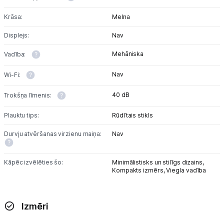
Krāsa:
Melna
Displejs:
Nav
Mehāniska
Vadība:
Nav
Wi-Fi:
40 dB
Trokšņa līmenis:
Plauktu tips:
Rūdītais stikls
Durvju atvēršanas virzienu maiņa:
Nav
Kāpēc izvēlēties šo:
Minimālistisks un stilīgs dizains,
Kompakts izmērs,
Viegla vadība
Izmēri