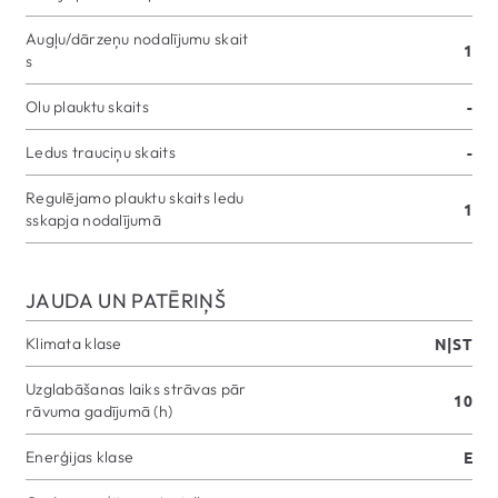
Augļu/dārzeņu nodalījumu skait
1
s
Olu plauktu skaits
-
Ledus trauciņu skaits
-
Regulējamo plauktu skaits ledu
1
sskapja nodalījumā
JAUDA UN PATĒRIŅŠ
Klimata klase
N|ST
Uzglabāšanas laiks strāvas pār
10
rāvuma gadījumā (h)
Enerģijas klase
E