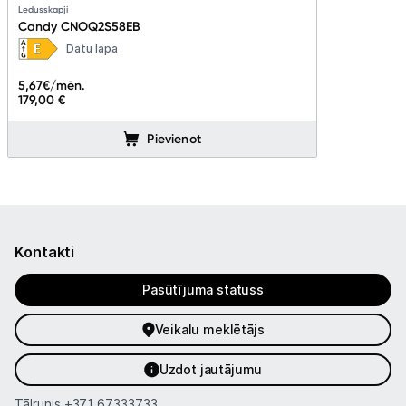
Ledusskapji
Candy CNOQ2S58EB
Datu lapa
5,67
€/mēn.
179,00 €
Pievienot
Kontakti
Pasūtījuma statuss
Veikalu meklētājs
Uzdot jautājumu
Tālrunis
+371 67333733