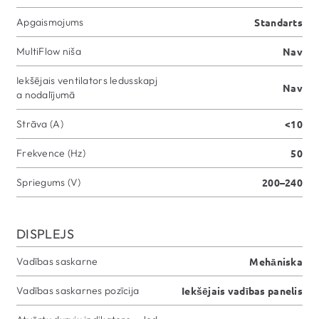
Apgaismojums
Standarts
MultiFlow niša
Nav
Iekšējais ventilators ledusskapj
Nav
a nodalījumā
Strāva (A)
<10
Frekvence (Hz)
50
Spriegums (V)
200–240
DISPLEJS
Vadības saskarne
Mehāniska
Vadības saskarnes pozīcija
Iekšējais vadības panelis