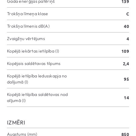
Gada enerģijas patēriņš
139
Trokšņa līmeņa klase
C
Trokšņa līmenis dB(A)
40
Zvaigžņu vērtējums
4
Kopējā iekārtas ietilpība (l)
109
Kopējais saldētavas tilpums
2,4
Kopējā ietilpība ledusskapja no
95
dalījumā (l)
Kopējā ietilpība saldētavas nod
14
alījumā (l)
IZMĒRI
Augstums (mm)
850