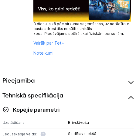
3 dienu laikā pēc pirkuma saņemšanas, uz norādīto e-
pasta adresi tiks nosūtīts unikāls
kods. Piedāvājums spēkā tikai fiziskām personām.
Vairāk par Tet+
Noteikumi
Pieejamība
Tehniskā specifikācija
Kopējie parametri
Uzstādīšana:
Brīvstāvoša
Saldētava iekšā
Ledusskapja veids: