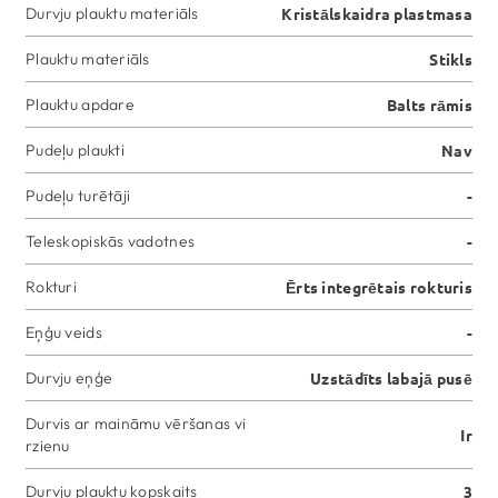
Durvju plauktu materiāls
Kristālskaidra plastmasa
Plauktu materiāls
Stikls
Plauktu apdare
Balts rāmis
Pudeļu plaukti
Nav
Pudeļu turētāji
-
Teleskopiskās vadotnes
-
Rokturi
Ērts integrētais rokturis
Eņģu veids
-
Durvju eņģe
Uzstādīts labajā pusē
Durvis ar maināmu vēršanas vi
Ir
rzienu
Durvju plauktu kopskaits
3