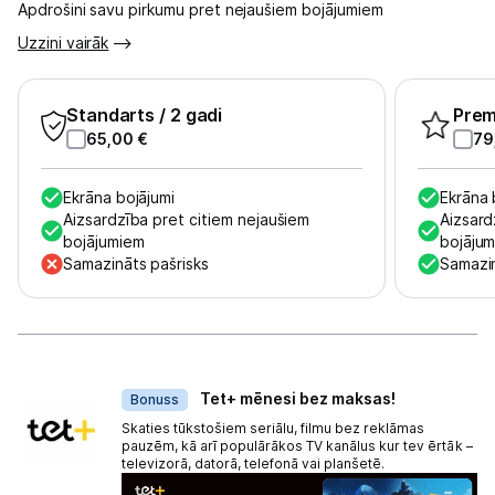
Apdrošini savu pirkumu pret nejaušiem bojājumiem
Tet pakalpojumi
Uzzini vairāk
Kontakti
Standarts
/ 2 gadi
Pre
65,00
€
79
Informācija
Ekrāna bojājumi
Ekrāna 
Aizsardzība pret citiem nejaušiem
Aizsard
bojājumiem
bojāju
Samazināts pašrisks
Samazin
Dāvanas
Tet+ mēnesi bez maksas!
Bonuss
Skaties tūkstošiem seriālu, filmu bez reklāmas
pauzēm, kā arī populārākos TV kanālus kur tev ērtāk –
televizorā, datorā, telefonā vai planšetē.