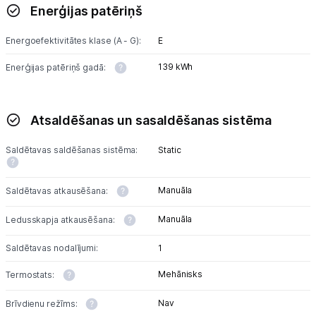
Enerģijas patēriņš
Energoefektivitātes klase (A - G):
E
139 kWh
Enerģijas patēriņš gadā:
Atsaldēšanas un sasaldēšanas sistēma
Saldētavas saldēšanas sistēma:
Static
Manuāla
Saldētavas atkausēšana:
Manuāla
Ledusskapja atkausēšana:
Saldētavas nodalījumi:
1
Mehānisks
Termostats:
Nav
Brīvdienu režīms: