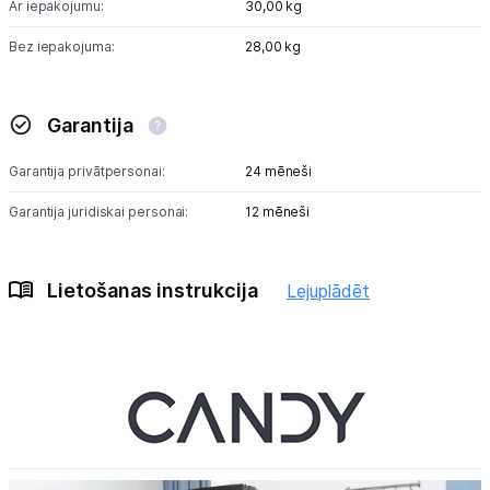
Ar iepakojumu:
30,00 kg
Bez iepakojuma:
28,00 kg
Garantija
Garantija privātpersonai:
24 mēneši
Garantija juridiskai personai:
12 mēneši
Lietošanas instrukcija
Lejuplādēt