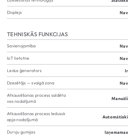
Displejs
Nav
TEHNISKĀS FUNKCIJAS
Savienojamība
Nav
IoT lietotne
Nav
Ledus ģenerators
Ir
Dzesētājs — svaigā zona
Nav
Atkausēšanas process saldēta
Manuāli
vas nodalījumā
Atkausēšanas process ledussk
Automātiski
apja nodalījumā
Durvju gumijas
Izņemamas