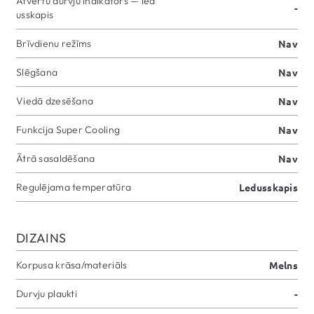
Atvērtu durvju indikators — led
-
usskapis
Brīvdienu režīms
Nav
Slēgšana
Nav
Viedā dzesēšana
Nav
Funkcija Super Cooling
Nav
Ātrā sasaldēšana
Nav
Regulējama temperatūra
Ledusskapis
DIZAINS
Korpusa krāsa/materiāls
Melns
Durvju plaukti
-