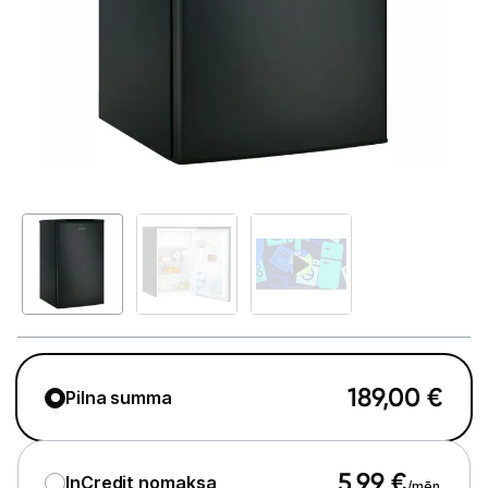
Telefoni, planšetdatori
Viedierīces
Sadzīves tehnika
Lielā tehnika
Ledusskapji
Saldētavas
Vīna skapji
Trauku mazgājamās mašīnas
189,00
€
Pilna summa
Veļas mašīnas
Veļas žāvētāji
5,99
€
InCredit nomaksa
/mēn.