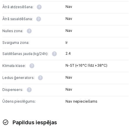
Nav
Ātrā atdzesēšana:
Nav
Ātrā sasaldēšana:
Nav
Nulles zona:
Svaiguma zona:
Ir
2.4
Saldēšanas jauda (kg/24h):
N-ST (+16°C līdz +38°C)
Klimata klase:
Nav
Ledus ģenerators:
Nav
Dispensers:
Ūdens pieslēgums:
Nav nepieciešams
Papildus iespējas