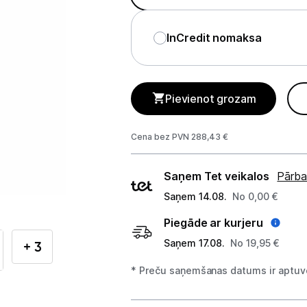
Telefoni, planšetdatori
InCredit nomaksa
Viedierīces
Sadzīves tehnika
Pievienot grozam
Lielā tehnika
Ledusskapji
Cena bez PVN 288,43 €
Saldētavas
Piegādes
Saņem Tet veikalos
Pārba
veidi
Vīna skapji
Saņem 14.08.
No 0,00 €
Piegāde ar kurjeru
Trauku mazgājamās mašīnas
Saņem 17.08.
No 19,95 €
+ 3
Veļas mašīnas
* Preču saņemšanas datums ir aptuve
Veļas žāvētāji