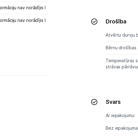
ormāciju nav norādījis l
ormāciju nav norādījis l
Drošība
Atvērtu durvju b
Bērnu drošības 
Temperatūras s
strāvas pārrāv
Svars
Ar iepakojumu:
Bez iepakojuma