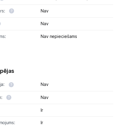
rs:
Nav
Nav
ms:
Nav nepieciešams
spējas
ja:
Nav
m:
Nav
Ir
smojums:
Ir