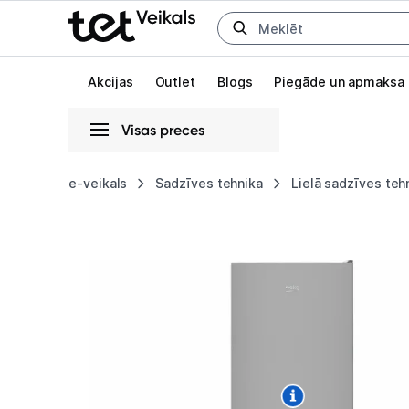
Uz kategorijam
Uz galveno saturu
Akcijas
Outlet
Blogs
Piegāde un apmaksa
Visas preces
Gaišā
Tumšā
Sistēmas
e-veikals
Sadzīves tehnika
Lielā sadzīves teh
Ledusskapis
Animācijas
Beko
Globāls iestatījums animāciju aktivizēšanai vai deaktivizēšanai visā l
RCSA300K40SN