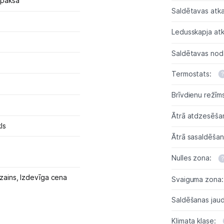
apakšā
Saldētavas atk
Ledusskapja at
Saldētavas noda
Termostats:
Brīvdienu režīm
Ātrā atdzesēša
ls
Ātrā sasaldēša
Nulles zona:
izains,
Izdevīga cena
Svaiguma zona:
Saldēšanas jau
Klimata klase: