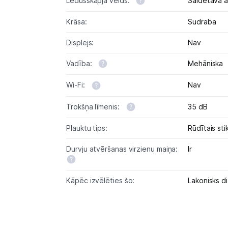
Ledusskapja veids:
Saldētava 
Krāsa:
Sudraba
Displejs:
Nav
Vadība:
Mehāniska
Wi-Fi:
Nav
Trokšņa līmenis:
35 dB
Plauktu tips:
Rūdītais stik
Durvju atvēršanas virzienu maiņa:
Ir
Kāpēc izvēlēties šo:
Lakonisks d