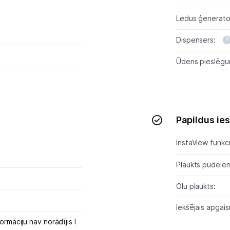
Ledus ģenerato
Dispensers:
Ūdens pieslēgu
Papildus ie
InstaView funkci
Plaukts pudelē
Olu plaukts:
Iekšējais apgai
ormāciju nav norādījis l