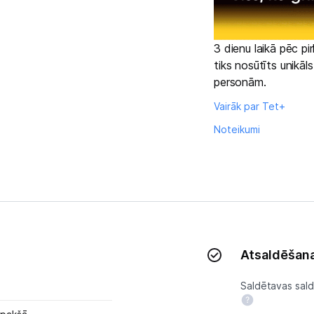
Tet pakalpojumi
3 dienu laikā pēc p
Kontakti
tiks nosūtīts unikāl
personām.
Informācija
Vairāk par Tet+
Noteikumi
Atsaldēšana
Saldētavas sald