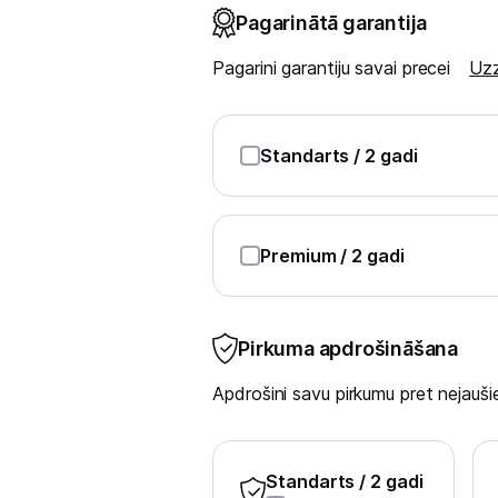
Sadzīves tehnikas aksesuāri
Pagarinātā garantija
Plītis
Pagarini garantiju savai precei
Uzz
Tvaika nosūcēji
Standarts
/ 2 gadi
Aksesuāri tvaika nosūcējiem
Iebūvējamā tehnika
Premium
/ 2 gadi
Mazā tehnika
Kafijas pagatavošana
Pirkuma apdrošināšana
Mazā virtuves tehnika
Apdrošini savu pirkumu pret nejau
Klimata iekārtas
Apģērbu kopšana
Standarts
/ 2 gadi