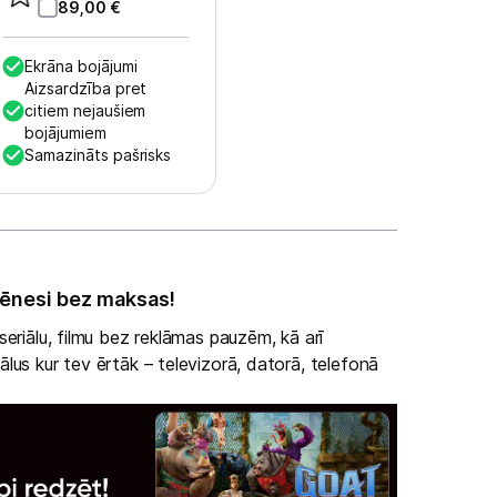
89,00
€
Ekrāna bojājumi
Aizsardzība pret
citiem nejaušiem
bojājumiem
Samazināts pašrisks
ēnesi bez maksas!
eriālu, filmu bez reklāmas pauzēm, kā arī
lus kur tev ērtāk – televizorā, datorā, telefonā