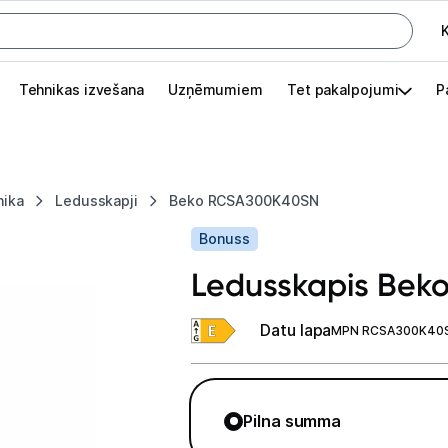
K
G
Tehnikas izvešana
Uzņēmumiem
Tet pakalpojumi
P
Pieslēgties
Pasūtījuma statuss
nika
Ledusskapji
Beko RCSA300K40SN
Akcijas
Bonuss
Outlet
Ledusskapis Be
apā.
Izvēlies kāroto ierīci izdevīgāk!
Datu lapa
MPN RCSA300K40
TV un audio
Datortehnika
Pilna summa