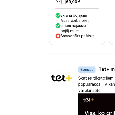
Skaistumkopšana
69,00
€
Sports un atpūta
Ekrāna bojājumi
Aizsardzība pret
Ražotāju atjaunota tehnika
citiem nejaušiem
bojājumiem
Samazināts pašrisks
Vēlmju saraksts
Dāvanas
Blogs
Tet+ m
Bonuss
Piegāde un apmaksa
Skaties tūkstošiem s
populārākos TV kanā
Tehnikas izvešana
vai planšetē.
Uzņēmumiem