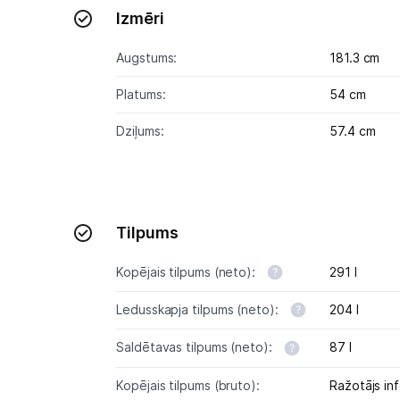
Izmēri
Augstums:
181.3 cm
Platums:
54 cm
Dziļums:
57.4 cm
Tilpums
Kopējais tilpums (neto):
291 l
Ledusskapja tilpums (neto):
204 l
Saldētavas tilpums (neto):
87 l
Kopējais tilpums (bruto):
Ražotājs inf