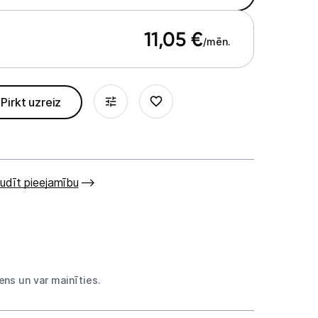
11,05
€
/mēn.
Pirkt uzreiz
udīt pieejamību
ns un var mainīties.