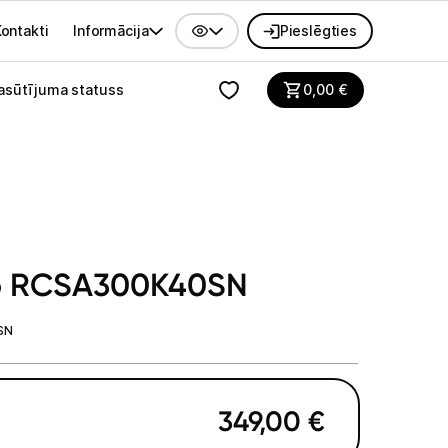
ontakti
Informācija
Pieslēgties
alvenes izvēlne
asūtījuma statuss
0,00
€
ko RCSA300K40SN
SN
349,00
€