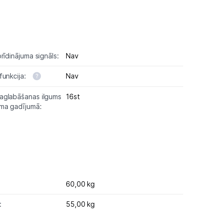
rīdinājuma signāls:
Nav
funkcija:
Nav
aglabāšanas ilgums
16st
uma gadījumā:
60,00 kg
:
55,00 kg