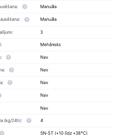
ausēšana:
Manuāla
kausēšana:
Manuāla
lījumi:
3
Mehānisks
s:
Nav
na:
Nav
na:
Nav
Nav
Nav
da (kg/24h):
4
SN-ST (+10 līdz +38°C)