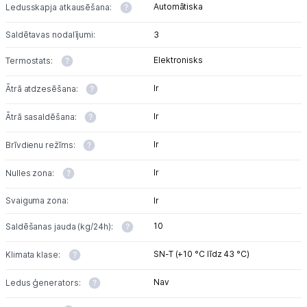
Automātiska
Ledusskapja atkausēšana:
Saldētavas nodalījumi:
3
Elektronisks
Termostats:
Ir
Ātrā atdzesēšana:
Ir
Ātrā sasaldēšana:
Ir
Brīvdienu režīms:
Ir
Nulles zona:
Svaiguma zona:
Ir
10
Saldēšanas jauda (kg/24h):
SN-T (+10 °C līdz 43 °C)
Klimata klase:
Nav
Ledus ģenerators: