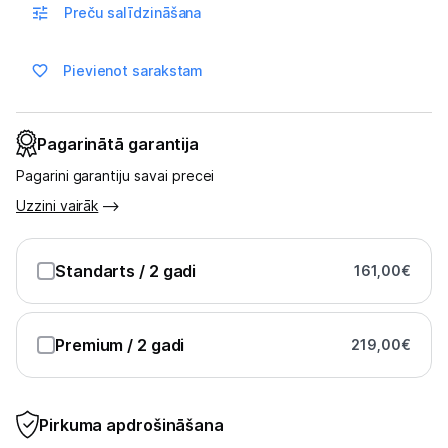
Preču salīdzināšana
Blogs
Pievienot sarakstam
Piegāde un apmaksa
Pagarinātā garantija
Tehnikas izvešana
Pagarini garantiju savai precei
Uzzini vairāk
Uzņēmumiem
Standarts
/ 2 gadi
161,00
€
Tet pakalpojumi
Premium
Kontakti
/ 2 gadi
219,00
€
Informācija
Pirkuma apdrošināšana