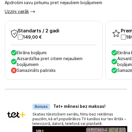
Apdrošini savu pirkumu pret nejaušiem bojājumiem
Uzzini vairāk
Standarts
/ 2 gadi
Pre
149,00
€
18
Ekrāna bojājumi
Ekrāna 
Aizsardzība pret citiem nejaušiem
Aizsard
bojājumiem
bojāju
Samazināts pašrisks
Samazin
Dāvanas
Tet+ mēnesi bez maksas!
Bonuss
Skaties tūkstošiem seriālu, filmu bez reklāmas
pauzēm, kā arī populārākos TV kanālus kur tev ērtāk –
televizorā, datorā, telefonā vai planšetē.