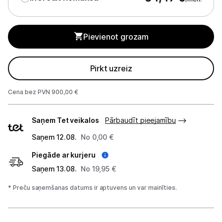
Mikroviļņu krāsnis
Mazā tehnika
Pievienot grozam
Kafijas pagatavošana
Pirkt uzreiz
Mazā virtuves tehnika
Klimata iekārtas
Cena bez PVN 900,00 €
Piegādes
Apģērbu kopšana
Saņem Tet veikalos
Pārbaudīt pieejamību
veidi
Skaistumkopšana
Saņem 12.08.
No 0,00 €
Piegāde ar kurjeru
Sports un atpūta
Saņem 13.08.
No 19,95 €
Ražotāju atjaunota tehnika
* Preču saņemšanas datums ir aptuvens un var mainīties.
Vēlmju saraksts