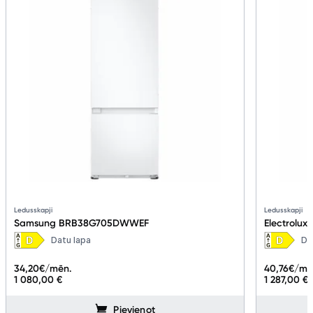
Ledusskapji
Ledusskapji
Samsung BRB38G705DWWEF
Electrolux
Datu lapa
Da
34,20
€/mēn.
40,76
€/mē
1 080,00 €
1 287,00 €
Pievienot