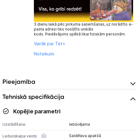
3 dienu laikā pēc pirkuma saņemšanas, uz norādīto e-
pasta adresi tiks nosūtīts unikāls
kods. Piedāvājums spēkā tikai fiziskām personām.
Vairāk par Tet+
Noteikumi
Pieejamība
Tehniskā specifikācija
Kopējie parametri
Uzstādīšana:
Iebūvējama
Saldētava apakšā
Ledusskapja veids: