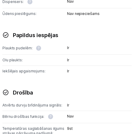
Nav
Dispensers:
Ūdens pieslēgums:
Nav nepieciešams
Papildus iespējas
Ir
Plaukts pudelēm:
Olu plaukts:
Ir
Iekšējais apgaismojums:
Ir
Drošība
Atvērtu durvju brīdinājuma signāls:
Ir
Nav
Bērnu drošības funkcija:
Temperatūras saglabāšanas ilgums
9st
strāvas pārrāvuma gadījumā: