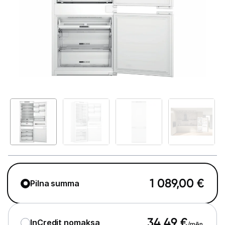
Telefoni, planšetdatori
Viedierīces
Sadzīves tehnika
Lielā tehnika
Iebūvējamā tehnika
Ledusskapji
Trauku mazgājamās mašīnas
Cepeškrāsnis
1 089,00
€
Pilna summa
Plīts virsmas
Tvaika nosūcēji
34,49
€
InCredit nomaksa
/mēn.