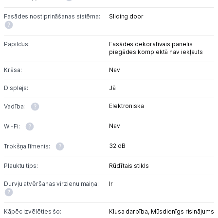
Fasādes nostiprināšanas sistēma:
Sliding door
Papildus:
Fasādes dekoratīvais panelis
piegādes komplektā nav iekļauts
Krāsa:
Nav
Displejs:
Jā
Elektroniska
Vadība:
Nav
Wi-Fi:
32 dB
Trokšņa līmenis:
Plauktu tips:
Rūdītais stikls
Durvju atvēršanas virzienu maiņa:
Ir
Kāpēc izvēlēties šo:
Klusa darbība,
Mūsdienīgs risinājums