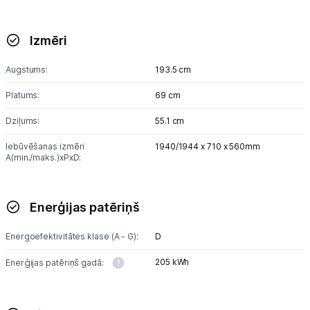
Izmēri
Augstums:
193.5 cm
Platums:
69 cm
Dziļums:
55.1 cm
Iebūvēšanas izmēri
1940/1944 x 710 x 560mm
A(min./maks.)xPxD:
Enerģijas patēriņš
Energoefektivitātes klase (A - G):
D
205 kWh
Enerģijas patēriņš gadā: