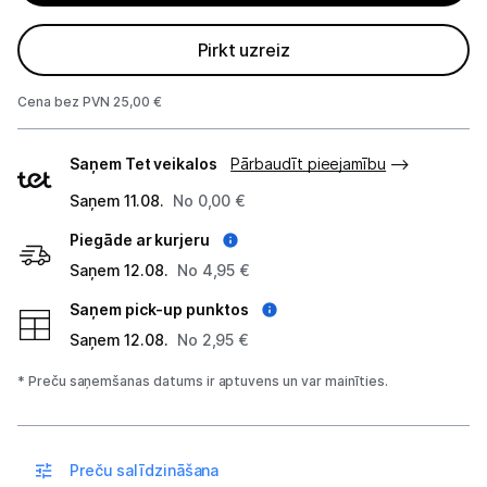
Projektori un ekrāni
Pirkt uzreiz
Tīkla iekārtas
Cena bez PVN 25,00 €
Drukas iekārtas
Piegādes
Saņem Tet veikalos
Pārbaudīt pieejamību
veidi
Biroja piederumi
Saņem 11.08.
No 0,00 €
Telefoni, planšetdatori
Piegāde ar kurjeru
Saņem 12.08.
No 4,95 €
Viedierīces
Saņem pick-up punktos
Saņem 12.08.
No 2,95 €
Sadzīves tehnika
* Preču saņemšanas datums ir aptuvens un var mainīties.
Skaistumkopšana
Sports un atpūta
Preču salīdzināšana