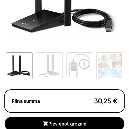
GAMING pasaule >
Portatīvie datori un piederumi
Portatīvie datori
Somas un apvalki
Lādētāji un adapteri
Dokstacijas
Portatīvie dzesētāji
Audio
30,25
€
Pilna summa
Stacionārie datori un piederumi
Spēļu konsoles un piederumi
Pievienot grozam
Datu nesēji