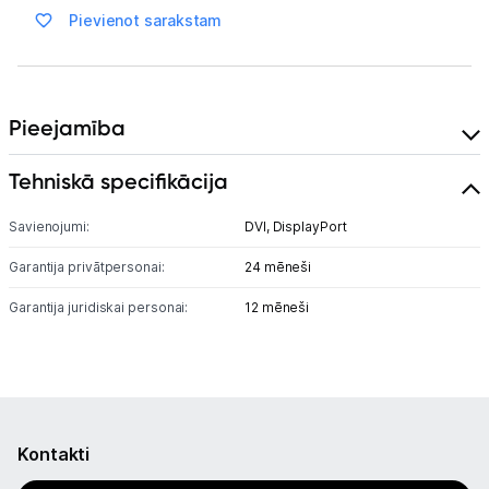
Ražotāju atjaunota tehnika
Pievienot sarakstam
Vēlmju saraksts
Pieejamība
Blogs
Tehniskā specifikācija
Piegāde un apmaksa
Savienojumi:
DVI,
DisplayPort
Garantija privātpersonai:
24 mēneši
Tehnikas izvešana
Garantija juridiskai personai:
12 mēneši
Uzņēmumiem
Tet pakalpojumi
Kontakti
Kontakti