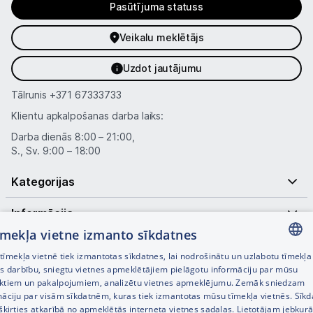
Pasūtījuma statuss
Informācija
Veikalu meklētājs
Uzdot jautājumu
Tālrunis
+371 67333733
Klientu apkalpošanas darba laiks:
Darba dienās 8:00 – 21:00,
S., Sv. 9:00 – 18:00
Kategorijas
Informācija
tīmekļa vietne izmanto sīkdatnes
Noderīgas saites
īmekļa vietnē tiek izmantotas sīkdatnes, lai nodrošinātu un uzlabotu tīmekļa
LATVIAN
es darbību, sniegtu vietnes apmeklētājiem pielāgotu informāciju par mūsu
ktiem un pakalpojumiem, analizētu vietnes apmeklējumu. Zemāk sniedzam
RUSSIAN
māciju par visām sīkdatnēm, kuras tiek izmantotas mūsu tīmekļa vietnēs. Sīk
šķirties atkarībā no apmeklētās interneta vietnes sadaļas. Lietotājam jebkurā
ENGLISH