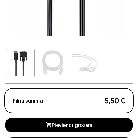
GAMING pasaule >
Portatīvie datori un piederumi
Portatīvie datori
Somas un apvalki
Lādētāji un adapteri
Dokstacijas
Portatīvie dzesētāji
Audio
5,50
€
Pilna summa
Stacionārie datori un piederumi
Spēļu konsoles un piederumi
Pievienot grozam
Datu nesēji