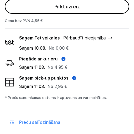
Pirkt uzreiz
Projektori un ekrāni
Cena bez PVN 4,55 €
Tīkla iekārtas
Piegādes
Saņem Tet veikalos
Pārbaudīt pieejamību
Drukas iekārtas
veidi
Saņem 10.08.
No 0,00 €
Biroja piederumi
Piegāde ar kurjeru
Telefoni, planšetdatori
Saņem 11.08.
No 4,95 €
Saņem pick-up punktos
Viedierīces
Saņem 11.08.
No 2,95 €
Sadzīves tehnika
* Preču saņemšanas datums ir aptuvens un var mainīties.
Skaistumkopšana
Preču salīdzināšana
Sports un atpūta