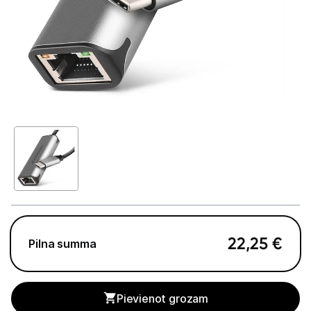
GAMING pasaule >
Portatīvie datori un piederumi
Portatīvie datori
Somas un apvalki
Lādētāji un adapteri
Dokstacijas
Portatīvie dzesētāji
Audio
22,25
€
Pilna summa
Stacionārie datori un piederumi
Spēļu konsoles un piederumi
Pievienot grozam
Datu nesēji