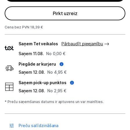
Projektori un ekrāni
Pirkt uzreiz
Tīkla iekārtas
Cena bez PVN 18,39 €
Drukas iekārtas
Piegādes
Saņem Tet veikalos
Pārbaudīt pieejamību
veidi
Biroja piederumi
Saņem 11.08.
No 0,00 €
Telefoni, planšetdatori
Piegāde ar kurjeru
Saņem 12.08.
No 4,95 €
Viedierīces
Saņem pick-up punktos
Saņem 12.08.
No 2,95 €
Sadzīves tehnika
* Preču saņemšanas datums ir aptuvens un var mainīties.
Skaistumkopšana
Sports un atpūta
Preču salīdzināšana