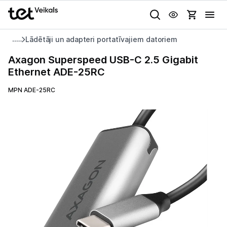
Uz kategorijam
Uz galveno saturu
Lādētāji un adapteri portatīvajiem datoriem
Pieslēgties
Axagon
Axagon Superspeed USB-C 2.5 Gigabit
Superspeed
Ethernet ADE-25RC
Pasūtījuma statuss
USB-
C
MPN ADE-25RC
Gaišā
Tumšā
Sistēmas
2.5
Akcijas
Gigabit
Ethernet
Animācijas
Outlet
ADE-
Globāls iestatījums animāciju aktivizēšanai vai deaktivizēšanai visā
25RC
lapā.
Izvēlies kāroto ierīci izdevīgāk!
TV un audio
Datortehnika