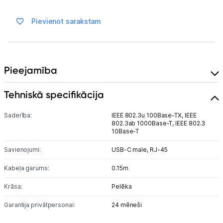
Ražotāju atjaunota tehnika
Pievienot sarakstam
Vēlmju saraksts
Pieejamība
Blogs
Tehniskā specifikācija
Piegāde un apmaksa
Saderība:
IEEE 802.3u 100Base-TX,
IEEE
802.3ab 1000Base-T,
IEEE 802.3
Tehnikas izvešana
10Base-T
Savienojumi:
USB-C male,
RJ-45
Uzņēmumiem
Kabeļa garums:
0.15m
Tet pakalpojumi
Krāsa:
Pelēka
Garantija privātpersonai:
24 mēneši
Kontakti