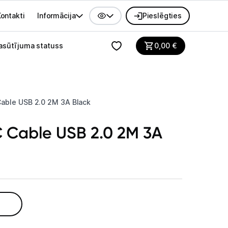
ontakti
Informācija
Pieslēgties
alvenes izvēlne
asūtījuma statuss
0,00
€
Cable USB 2.0 2M 3A Black
C Cable USB 2.0 2M 3A