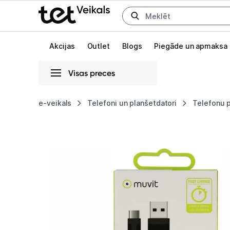
Uz kategorijam
Uz galveno saturu
Akcijas
Outlet
Blogs
Piegāde un apmaksa
Visas preces
Gaišā
Tumšā
Sistēmas
e-veikals
Telefoni un planšetdatori
Telefonu 
Muvit
Animācijas
Flat
Globāls iestatījums animāciju aktivizēšanai vai deaktivizēšanai visā l
Type-
C
Cable
USB
2.0