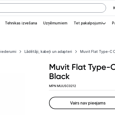
K
G
Tehnikas izvešana
Uzņēmumiem
Tet pakalpojumi
P
Pieslēgties
Pasūtījuma statuss
piederumi
Lādētāji, kabeļi un adapteri
Muvit Flat Type-C 
Akcijas
Muvit Flat Type-
Outlet
Black
apā.
Izvēlies kāroto ierīci izdevīgāk!
MPN MUUSC0212
TV un audio
Vairs nav pieejams
Datortehnika