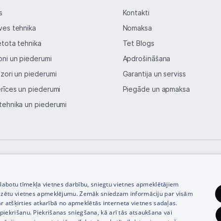
Blogs
s
Kontakti
ves tehnika
Nomaksa
Piegāde un apmaksa
etota tehnika
Tet Blogs
oni un piederumi
Apdrošināšana
Tehnikas izvešana
izori un piederumi
Garantija un serviss
erīces un piederumi
Piegāde un apmaksa
Uzņēmumiem
tehnika un piederumi
Tet pakalpojumi
Kontakti
© SIA Tet 2026 -
Visas cenas norādītas EUR ar PVN 21%
Informācija
zlabotu tīmekļa vietnes darbību, sniegtu vietnes apmeklētājiem
izētu vietnes apmeklējumu. Zemāk sniedzam informāciju par visām
r atšķirties atkarībā no apmeklētās interneta vietnes sadaļas.
vu piekrišanu. Piekrišanas sniegšana, kā arī tās atsaukšana vai