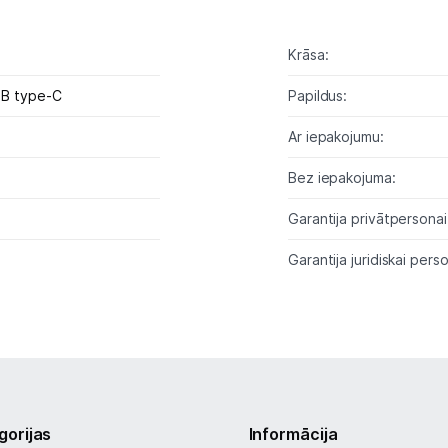
Planšetdatori un aksesuāri
Piederumi
Krāsa:
Stacionārie un bezvadu telefoni
B type-C
Papildus:
Viedierīces
Ar iepakojumu:
Bez iepakojuma:
Sadzīves tehnika
Garantija privātpersonai
Skaistumkopšana
Garantija juridiskai perso
Sports un atpūta
Ražotāju atjaunota tehnika
Vēlmju saraksts
gorijas
Informācija