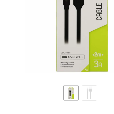
2M
3A
Black