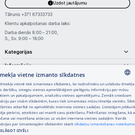
Uzdot jautājumu
Tālrunis
+371 67333733
Klientu apkalpošanas darba laiks:
Darba dienās 8:00 – 21:00,
S., Sv. 9:00 – 18:00
Kategorijas
Informācija
tīmekļa vietne izmanto sīkdatnes
Noderīgas saites
īmekļa vietnē tiek izmantotas sīkdatnes, lai nodrošinātu un uzlabotu tīmekļa
LATVIAN
es darbību, sniegtu vietnes apmeklētājiem pielāgotu informāciju par mūsu
ktiem un pakalpojumiem, analizētu vietnes apmeklējumu. Zemāk sniedzam
RUSSIAN
māciju par visām sīkdatnēm, kuras tiek izmantotas mūsu tīmekļa vietnēs. Sīk
šķirties atkarībā no apmeklētās interneta vietnes sadaļas. Lietotājam jebkurā
ENGLISH
pēja piekrist, atteikties vai mainīt savu piekrišanu. Piekrišanas sniegšana, kā a
kšana vai mainīšana attiecas uz visām interneta vietnes sadaļām. Vairāk
mācijas par izmantotajām sīkdatnēm skatīt
sīkdatņu izmantošanas noteikumo
IELĀGOT IZVĒLI
© SIA Tet 2026 -
Visas cenas norādītas EUR ar PVN 21%