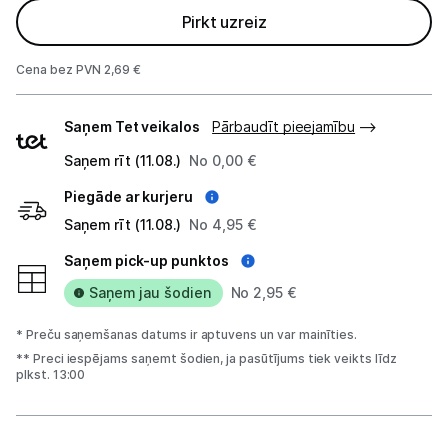
Planšetdatori un aksesuāri
Pirkt uzreiz
Piederumi
Cena bez PVN 2,69 €
Stacionārie un bezvadu telefoni
Piegādes
Saņem Tet veikalos
Pārbaudīt pieejamību
veidi
Viedierīces
Saņem rīt (11.08.)
No 0,00 €
Sadzīves tehnika
Piegāde ar kurjeru
Saņem rīt (11.08.)
No 4,95 €
Skaistumkopšana
Saņem pick-up punktos
Sports un atpūta
Saņem jau šodien
No 2,95 €
Ražotāju atjaunota tehnika
* Preču saņemšanas datums ir aptuvens un var mainīties.
** Preci iespējams saņemt šodien, ja pasūtījums tiek veikts līdz
plkst. 13:00
Vēlmju saraksts