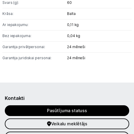
Svars (g):
60
Krāsa:
Balta
Ar iepakojumu:
0,11 kg
Bez iepakojuma:
0,04 kg
Garantija privātpersonai:
24 mēneši
Garantija juridiskai personai:
24 mēneši
Kontakti
Pasūtījuma statuss
Veikalu meklētājs