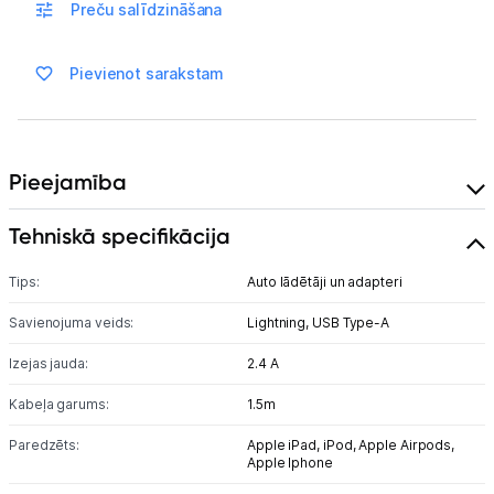
Preču salīdzināšana
Blogs
Pievienot sarakstam
Piegāde un apmaksa
Tehnikas izvešana
Pieejamība
Uzņēmumiem
Tehniskā specifikācija
Tet pakalpojumi
Tips:
Auto lādētāji un adapteri
Savienojuma veids:
Lightning,
USB Type-A
Kontakti
Izejas jauda:
2.4 A
Informācija
Kabeļa garums:
1.5m
Paredzēts:
Apple iPad,
iPod,
Apple Airpods,
Apple Iphone