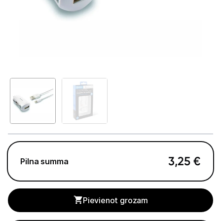
Telefoni, planšetdatori
Telefoni un aksesuāri
Mobilie telefoni un viedtālruņi
Telefona vāciņi un maciņi
Aizsargstikli
Atmiņas kartes
Akumulatori (Power bank)
Auto telefona turētāji
3,25
€
Pilna summa
Lādētāji, kabeļi un adapteri
Pievienot grozam
Brīvroku austiņas