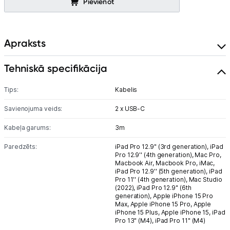
Pievienot
Blogs
Piegāde un apmaksa
Apraksts
Tehnikas izvešana
Tehniskā specifikācija
Tips:
Kabelis
Uzņēmumiem
Savienojuma veids:
2 x USB-C
Tet pakalpojumi
Kabeļa garums:
3m
Paredzēts:
iPad Pro 12.9" (3rd generation),
iPad
Kontakti
Pro 12.9'' (4th generation),
Mac Pro,
Macbook Air,
Macbook Pro,
iMac,
iPad Pro 12.9'' (5th generation),
iPad
Pro 11'' (4th generation),
Mac Studio
Informācija
(2022),
iPad Pro 12.9" (6th
generation),
Apple iPhone 15 Pro
Max,
Apple iPhone 15 Pro,
Apple
iPhone 15 Plus,
Apple iPhone 15,
iPad
Pro 13" (M4),
iPad Pro 11" (M4)