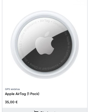
Planšetdatori un aksesuāri
Piederumi
Stacionārie un bezvadu telefoni
Viedierīces
Sadzīves tehnika
Skaistumkopšana
Sports un atpūta
Ražotāju atjaunota tehnika
GPS iekārtas
Apple AirTag (1 Pack)
Vēlmju saraksts
35,00 €