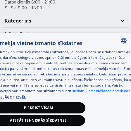
Darba dienās 8:00 – 21:00,
S., Sv. 9:00 – 18:00
Kategorijas
Informācija
tīmekļa vietne izmanto sīkdatnes
Noderīgas saites
īmekļa vietnē tiek izmantotas sīkdatnes, lai nodrošinātu un uzlabotu tīmekļa
LATVIAN
es darbību, sniegtu vietnes apmeklētājiem pielāgotu informāciju par mūsu
ktiem un pakalpojumiem, analizētu vietnes apmeklējumu. Zemāk sniedzam
RUSSIAN
māciju par visām sīkdatnēm, kuras tiek izmantotas mūsu tīmekļa vietnēs. Sīk
šķirties atkarībā no apmeklētās interneta vietnes sadaļas. Lietotājam jebkurā
ENGLISH
pēja piekrist, atteikties vai mainīt savu piekrišanu. Piekrišanas sniegšana, kā a
kšana vai mainīšana attiecas uz visām interneta vietnes sadaļām. Vairāk
mācijas par izmantotajām sīkdatnēm skatīt
sīkdatņu izmantošanas noteikumo
IELĀGOT IZVĒLI
© SIA Tet 2026 -
Visas cenas norādītas EUR ar PVN 21%
PIEKRIST VISĀM
Interneta veikala izstrāde —
ATSTĀT TEHNISKĀS SĪKDATNES