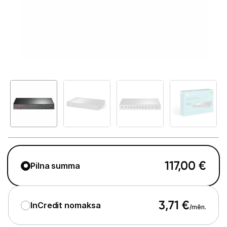
GAMING pasaule >
Portatīvie datori un piederumi
Audio
Stacionārie datori un piederumi
Spēļu konsoles un piederumi
Datu nesēji
Projektori un ekrāni
Tīkla iekārtas
117,00
€
Pilna summa
Rūteri
3,71
€
Komutatori
InCredit nomaksa
/mēn.
Drukas iekārtas