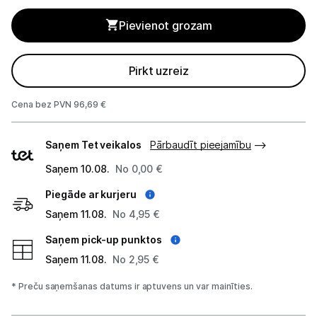
Pievienot grozam
Biroja piederumi
Telefoni, planšetdatori
Pirkt uzreiz
Viedierīces
Cena bez PVN 96,69 €
Sadzīves tehnika
Piegādes
Saņem Tet veikalos
Pārbaudīt pieejamību
veidi
Skaistumkopšana
Saņem 10.08.
No 0,00 €
Piegāde ar kurjeru
Sports un atpūta
Saņem 11.08.
No 4,95 €
Ražotāju atjaunota tehnika
Saņem pick-up punktos
Saņem 11.08.
No 2,95 €
Vēlmju saraksts
* Preču saņemšanas datums ir aptuvens un var mainīties.