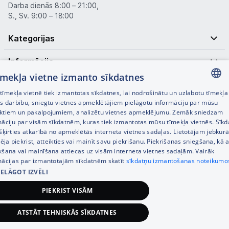
Darba dienās 8:00 – 21:00,
S., Sv. 9:00 – 18:00
Kategorijas
Informācija
tīmekļa vietne izmanto sīkdatnes
Noderīgas saites
īmekļa vietnē tiek izmantotas sīkdatnes, lai nodrošinātu un uzlabotu tīmekļa
LATVIAN
es darbību, sniegtu vietnes apmeklētājiem pielāgotu informāciju par mūsu
ktiem un pakalpojumiem, analizētu vietnes apmeklējumu. Zemāk sniedzam
RUSSIAN
māciju par visām sīkdatnēm, kuras tiek izmantotas mūsu tīmekļa vietnēs. Sīk
šķirties atkarībā no apmeklētās interneta vietnes sadaļas. Lietotājam jebkurā
ENGLISH
pēja piekrist, atteikties vai mainīt savu piekrišanu. Piekrišanas sniegšana, kā a
kšana vai mainīšana attiecas uz visām interneta vietnes sadaļām. Vairāk
mācijas par izmantotajām sīkdatnēm skatīt
sīkdatņu izmantošanas noteikumo
IELĀGOT IZVĒLI
© SIA Tet 2026 -
Visas cenas norādītas EUR ar PVN 21%
PIEKRIST VISĀM
Interneta veikala izstrāde —
ATSTĀT TEHNISKĀS SĪKDATNES
117,00
€
Pievienot grozam