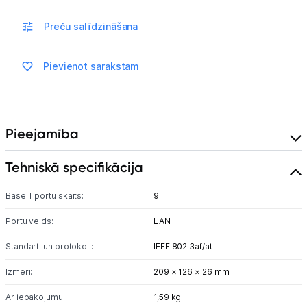
Blogs
Preču salīdzināšana
Piegāde un apmaksa
Pievienot sarakstam
Tehnikas izvešana
Uzņēmumiem
Pieejamība
Tehniskā specifikācija
Tet pakalpojumi
Base T portu skaits:
9
Kontakti
Portu veids:
LAN
Informācija
Standarti un protokoli:
IEEE 802.3af/at
Izmēri:
209 × 126 × 26 mm
Ar iepakojumu:
1,59 kg