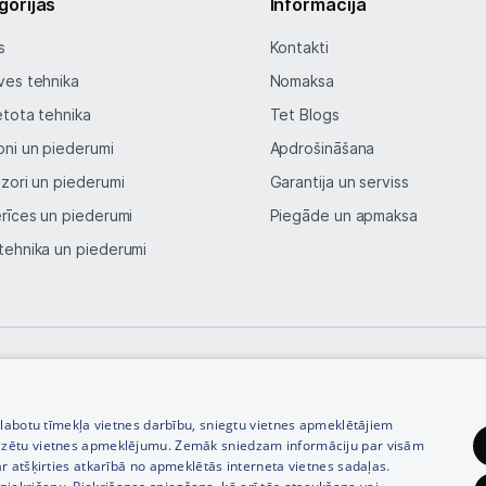
gorijas
Informācija
Blogs
s
Kontakti
Piegāde un apmaksa
ves tehnika
Nomaksa
etota tehnika
Tet Blogs
Tehnikas izvešana
oni un piederumi
Apdrošināšana
izori un piederumi
Garantija un serviss
Uzņēmumiem
erīces un piederumi
Piegāde un apmaksa
tehnika un piederumi
Tet pakalpojumi
Kontakti
Informācija
© SIA Tet 2026 -
Visas cenas norādītas EUR ar PVN 21%
zlabotu tīmekļa vietnes darbību, sniegtu vietnes apmeklētājiem
izētu vietnes apmeklējumu. Zemāk sniedzam informāciju par visām
r atšķirties atkarībā no apmeklētās interneta vietnes sadaļas.