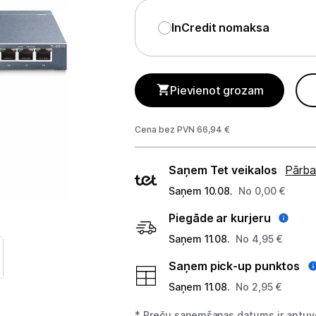
GAMING pasaule >
InCredit nomaksa
Portatīvie datori un piederumi
Audio
Pievienot grozam
Stacionārie datori un piederumi
Spēļu konsoles un piederumi
Cena bez PVN 66,94 €
Datu nesēji
Piegādes
Saņem Tet veikalos
Pārba
veidi
Projektori un ekrāni
Saņem 10.08.
No 0,00 €
Piegāde ar kurjeru
Tīkla iekārtas
Saņem 11.08.
No 4,95 €
Rūteri
Saņem pick-up punktos
Komutatori
Saņem 11.08.
No 2,95 €
Drukas iekārtas
* Preču saņemšanas datums ir aptuve