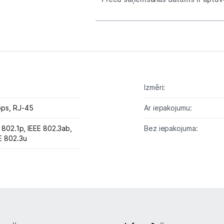
Biroja piederumi
Telefoni, planšetdatori
Viedierīces
Izmēri:
Sadzīves tehnika
bps,
RJ-45
Ar iepakojumu:
Skaistumkopšana
E 802.1p,
IEEE 802.3ab,
Bez iepakojuma:
E 802.3u
Sports un atpūta
Ražotāju atjaunota tehnika
Vēlmju saraksts