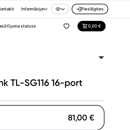
ontakti
Informācija
Pieslēgties
alvenes izvēlne
asūtījuma statuss
0,00
€
nk TL-SG116 16-port
81,00
€