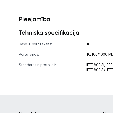
Pieejamība
Tehniskā specifikācija
Base T portu skaits:
16
Portu veids:
10/100/1000 M
Standarti un protokoli:
IEEE 802.3i,
IEE
IEEE 802.3x,
IEE