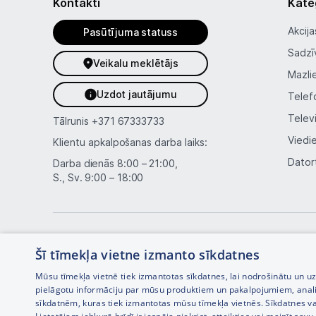
Kontakti
Kate
Akcija
Pasūtījuma statuss
Sadzī
Veikalu meklētājs
Mazli
Uzdot jautājumu
Telef
Telev
Tālrunis
+371 67333733
Viedi
Klientu apkalpošanas darba laiks:
Dator
Darba dienās 8:00 – 21:00,
S., Sv. 9:00 – 18:00
Šī tīmekļa vietne izmanto sīkdatnes
Mūsu tīmekļa vietnē tiek izmantotas sīkdatnes, lai nodrošinātu un u
pielāgotu informāciju par mūsu produktiem un pakalpojumiem, anal
sīkdatnēm, kuras tiek izmantotas mūsu tīmekļa vietnēs. Sīkdatnes va
Interneta veikala izstrāde —