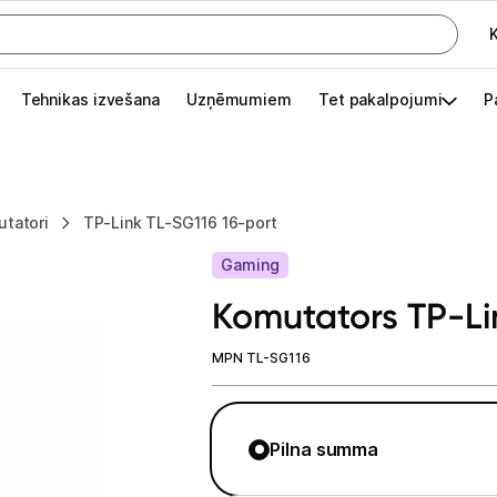
K
G
Tehnikas izvešana
Uzņēmumiem
Tet pakalpojumi
P
Pieslēgties
Pasūtījuma statuss
tatori
TP-Link TL-SG116 16-port
Akcijas
Gaming
Outlet
Komutators TP-Li
apā.
Izvēlies kāroto ierīci izdevīgāk!
MPN TL-SG116
TV un audio
Pilna summa
Datortehnika