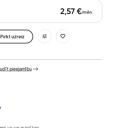
2,57
€
/mēn.
Pirkt uzreiz
udīt pieejamību
ns un var mainīties.