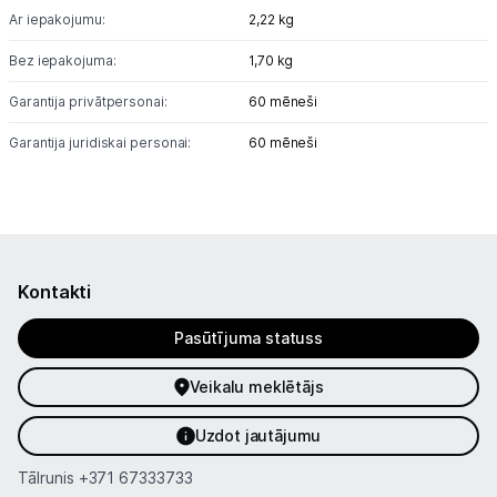
Ar iepakojumu:
2,22 kg
Bez iepakojuma:
1,70 kg
Garantija privātpersonai:
60 mēneši
Garantija juridiskai personai:
60 mēneši
Kontakti
Pasūtījuma statuss
Veikalu meklētājs
Uzdot jautājumu
Tālrunis
+371 67333733