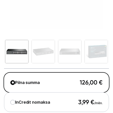
GAMING pasaule >
Portatīvie datori un piederumi
Audio
Stacionārie datori un piederumi
Spēļu konsoles un piederumi
Datu nesēji
Projektori un ekrāni
Tīkla iekārtas
126,00
€
Pilna summa
Rūteri
3,99
€
Komutatori
InCredit nomaksa
/mēn.
Drukas iekārtas