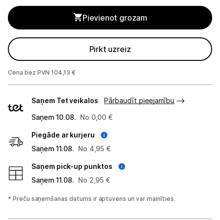
Pievienot grozam
Biroja piederumi
Telefoni, planšetdatori
Pirkt uzreiz
Viedierīces
Cena bez PVN 104,13 €
Sadzīves tehnika
Piegādes
Saņem Tet veikalos
Pārbaudīt pieejamību
veidi
Skaistumkopšana
Saņem 10.08.
No 0,00 €
Piegāde ar kurjeru
Sports un atpūta
Saņem 11.08.
No 4,95 €
Ražotāju atjaunota tehnika
Saņem pick-up punktos
Saņem 11.08.
No 2,95 €
Vēlmju saraksts
* Preču saņemšanas datums ir aptuvens un var mainīties.