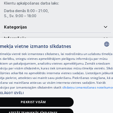
Klientu apkalpošanas darba laiks:
Darba dienās 8:00 – 21:00,
S., Sv. 9:00 – 18:00
Kategorijas
Informācija
tīmekļa vietne izmanto sīkdatnes
Noderīgas saites
īmekļa vietnē tiek izmantotas sīkdatnes, lai nodrošinātu un uzlabotu tīmekļa
LATVIAN
es darbību, sniegtu vietnes apmeklētājiem pielāgotu informāciju par mūsu
ktiem un pakalpojumiem, analizētu vietnes apmeklējumu. Zemāk sniedzam
RUSSIAN
māciju par visām sīkdatnēm, kuras tiek izmantotas mūsu tīmekļa vietnēs. Sīk
šķirties atkarībā no apmeklētās interneta vietnes sadaļas. Lietotājam jebkurā
ENGLISH
pēja piekrist, atteikties vai mainīt savu piekrišanu. Piekrišanas sniegšana, kā a
kšana vai mainīšana attiecas uz visām interneta vietnes sadaļām. Vairāk
mācijas par izmantotajām sīkdatnēm skatīt
sīkdatņu izmantošanas noteikumo
IELĀGOT IZVĒLI
© SIA Tet 2026 -
Visas cenas norādītas EUR ar PVN 21%
PIEKRIST VISĀM
Interneta veikala izstrāde —
ATSTĀT TEHNISKĀS SĪKDATNES