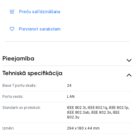
Blogs
Preču salīdzināšana
Piegāde un apmaksa
Pievienot sarakstam
Tehnikas izvešana
Uzņēmumiem
Pieejamība
Tehniskā specifikācija
Tet pakalpojumi
Base T portu skaits:
24
Kontakti
Portu veids:
LAN
Informācija
Standarti un protokoli:
IEEE 802.3i,
IEEE 802.1q,
IEEE 802.1p,
IEEE 802.3ab,
IEEE 802.3x,
IEEE
802.3u
Izmēri:
294 x 180 x 44 mm