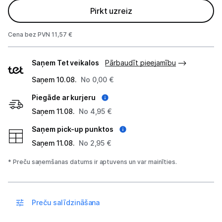
Pirkt uzreiz
Biroja piederumi
Cena bez PVN 11,57 €
Telefoni, planšetdatori
Piegādes
Saņem Tet veikalos
Pārbaudīt pieejamību
veidi
Viedierīces
Saņem 10.08.
No 0,00 €
Sadzīves tehnika
Piegāde ar kurjeru
Saņem 11.08.
No 4,95 €
Skaistumkopšana
Saņem pick-up punktos
Sports un atpūta
Saņem 11.08.
No 2,95 €
Ražotāju atjaunota tehnika
* Preču saņemšanas datums ir aptuvens un var mainīties.
Vēlmju saraksts
Preču salīdzināšana