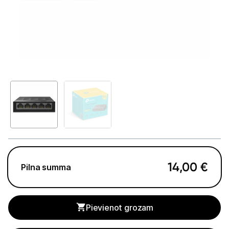
GAMING pasaule >
Portatīvie datori un piederumi
Audio
Stacionārie datori un piederumi
Spēļu konsoles un piederumi
Datu nesēji
Projektori un ekrāni
Tīkla iekārtas
14,00
€
Pilna summa
Rūteri
Komutatori
Pievienot grozam
Drukas iekārtas