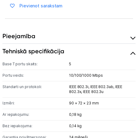
Blogs
Pievienot sarakstam
Piegāde un apmaksa
Pieejamība
Tehnikas izvešana
Tehniskā specifikācija
Uzņēmumiem
Base T portu skaits:
5
Tet pakalpojumi
Portu veids:
10/100/1000 Mbps
Standarti un protokoli:
IEEE 802.3i,
IEEE 802.3ab,
IEEE
802.3x,
IEEE 802.3u
Kontakti
Izmēri:
90 × 72 × 23 mm
Informācija
Ar iepakojumu:
0,18 kg
Bez iepakojuma:
0,14 kg
Garantija privātpersonai:
24 mēneši