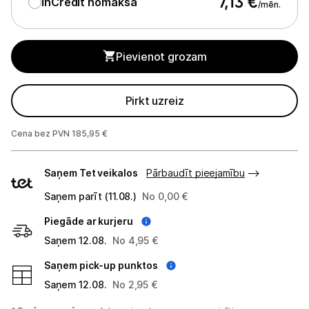
7,13
€
InCredit nomaksa
/mēn.
Biroja piederumi
Pievienot grozam
Telefoni, planšetdatori
Viedierīces
Pirkt uzreiz
Sadzīves tehnika
Cena bez PVN 185,95 €
Skaistumkopšana
Piegādes
Saņem Tet veikalos
Pārbaudīt pieejamību
veidi
Sports un atpūta
Saņem parīt (11.08.)
No 0,00 €
Piegāde ar kurjeru
Ražotāju atjaunota tehnika
Saņem 12.08.
No 4,95 €
Saņem pick-up punktos
Vēlmju saraksts
Saņem 12.08.
No 2,95 €