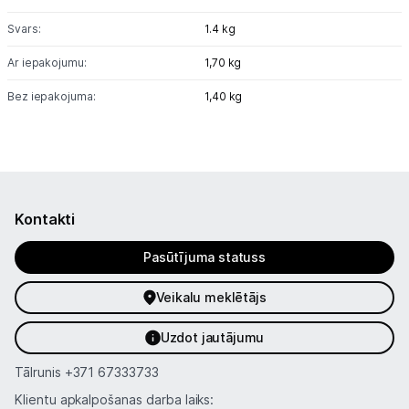
Svars:
1.4 kg
Ar iepakojumu:
1,70 kg
Bez iepakojuma:
1,40 kg
Kontakti
Pasūtījuma statuss
Veikalu meklētājs
Uzdot jautājumu
Tālrunis
+371 67333733
Klientu apkalpošanas darba laiks: