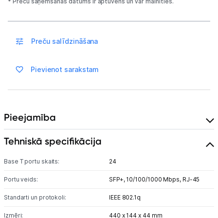
* Preču saņemšanas datums ir aptuvens un var mainīties.
Blogs
Piegāde un apmaksa
Preču salīdzināšana
Tehnikas izvešana
Pievienot sarakstam
Uzņēmumiem
Pieejamība
Tet pakalpojumi
Tehniskā specifikācija
Kontakti
Base T portu skaits:
24
Informācija
Portu veids:
SFP+,
10/100/1000 Mbps,
RJ-45
Standarti un protokoli:
IEEE 802.1q
Izmēri:
440 x 144 x 44 mm