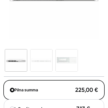
GAMING pasaule >
Portatīvie datori un piederumi
Audio
Stacionārie datori un piederumi
Spēļu konsoles un piederumi
Datu nesēji
Projektori un ekrāni
Tīkla iekārtas
Rūteri
225,00
€
Pilna summa
Komutatori
Drukas iekārtas