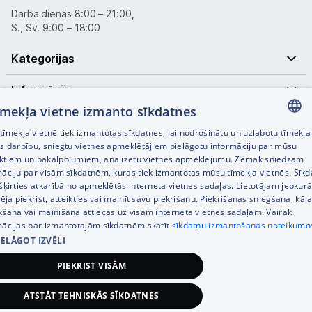
Darba dienās 8:00 – 21:00,
S., Sv. 9:00 – 18:00
Kategorijas
Informācija
tīmekļa vietne izmanto sīkdatnes
Noderīgas saites
īmekļa vietnē tiek izmantotas sīkdatnes, lai nodrošinātu un uzlabotu tīmekļa
LATVIAN
es darbību, sniegtu vietnes apmeklētājiem pielāgotu informāciju par mūsu
ktiem un pakalpojumiem, analizētu vietnes apmeklējumu. Zemāk sniedzam
RUSSIAN
māciju par visām sīkdatnēm, kuras tiek izmantotas mūsu tīmekļa vietnēs. Sīk
šķirties atkarībā no apmeklētās interneta vietnes sadaļas. Lietotājam jebkurā
ENGLISH
pēja piekrist, atteikties vai mainīt savu piekrišanu. Piekrišanas sniegšana, kā a
kšana vai mainīšana attiecas uz visām interneta vietnes sadaļām. Vairāk
mācijas par izmantotajām sīkdatnēm skatīt
sīkdatņu izmantošanas noteikumo
IELĀGOT IZVĒLI
© SIA Tet 2026 -
Visas cenas norādītas EUR ar PVN 21%
PIEKRIST VISĀM
Interneta veikala izstrāde —
ATSTĀT TEHNISKĀS SĪKDATNES
225,00
€
Pievienot grozam