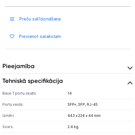
Blogs
Preču salīdzināšana
Piegāde un apmaksa
Pievienot sarakstam
Tehnikas izvešana
Uzņēmumiem
Pieejamība
Tet pakalpojumi
Tehniskā specifikācija
Kontakti
Base T portu skaits:
14
Portu veids:
SFP+,
SFP,
RJ-45
Informācija
Izmēri:
443 x 224 x 44 mm
Svars:
2.4 kg