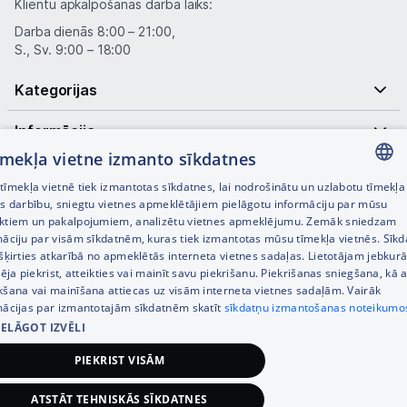
Klientu apkalpošanas darba laiks:
Darba dienās 8:00 – 21:00,
S., Sv. 9:00 – 18:00
Kategorijas
Informācija
tīmekļa vietne izmanto sīkdatnes
Noderīgas saites
īmekļa vietnē tiek izmantotas sīkdatnes, lai nodrošinātu un uzlabotu tīmekļa
LATVIAN
es darbību, sniegtu vietnes apmeklētājiem pielāgotu informāciju par mūsu
ktiem un pakalpojumiem, analizētu vietnes apmeklējumu. Zemāk sniedzam
RUSSIAN
māciju par visām sīkdatnēm, kuras tiek izmantotas mūsu tīmekļa vietnēs. Sīk
šķirties atkarībā no apmeklētās interneta vietnes sadaļas. Lietotājam jebkurā
ENGLISH
pēja piekrist, atteikties vai mainīt savu piekrišanu. Piekrišanas sniegšana, kā a
kšana vai mainīšana attiecas uz visām interneta vietnes sadaļām. Vairāk
mācijas par izmantotajām sīkdatnēm skatīt
sīkdatņu izmantošanas noteikumo
IELĀGOT IZVĒLI
© SIA Tet 2026 -
Visas cenas norādītas EUR ar PVN 21%
PIEKRIST VISĀM
Interneta veikala izstrāde —
ATSTĀT TEHNISKĀS SĪKDATNES
576,00
€
Pievienot grozam