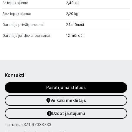
Ar iepakojumu:
2,40 kg
Bez iepakojuma:
2,20 kg
Garantija privātpersonai:
24 mēneši
Garantija juridiskai personai:
12 mēneši
Kontakti
Pasūtījuma statuss
Veikalu meklētājs
Uzdot jautājumu
Tālrunis
+371 67333733