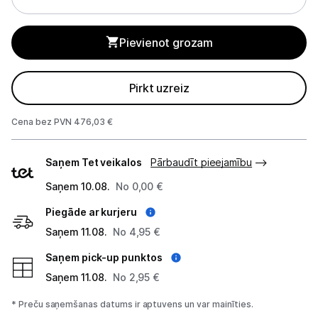
Biroja piederumi
Pievienot grozam
Telefoni, planšetdatori
Pirkt uzreiz
Viedierīces
Cena bez PVN 476,03 €
Sadzīves tehnika
Piegādes
Saņem Tet veikalos
Pārbaudīt pieejamību
Skaistumkopšana
veidi
Saņem 10.08.
No 0,00 €
Sports un atpūta
Piegāde ar kurjeru
Saņem 11.08.
Ražotāju atjaunota tehnika
No 4,95 €
Saņem pick-up punktos
Saņem 11.08.
No 2,95 €
Vēlmju saraksts
* Preču saņemšanas datums ir aptuvens un var mainīties.