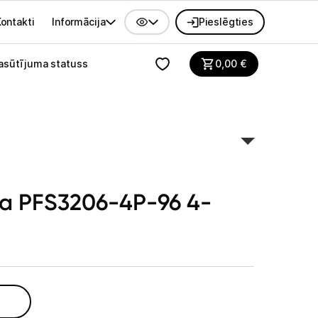
ontakti
Informācija
Pieslēgties
alvenes izvēlne
asūtījuma statuss
0,00
€
a PFS3206-4P-96 4-