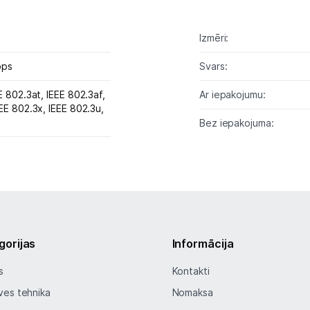
Biroja piederumi
Izmēri:
Telefoni, planšetdatori
bps
Svars:
Viedierīces
E 802.3at,
IEEE 802.3af,
Ar iepakojumu:
EEE 802.3x,
IEEE 802.3u,
Bez iepakojuma:
Sadzīves tehnika
Skaistumkopšana
Sports un atpūta
Ražotāju atjaunota tehnika
gorijas
Informācija
s
Kontakti
Vēlmju saraksts
ves tehnika
Nomaksa