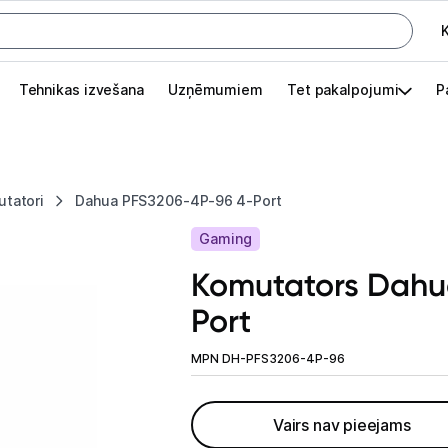
K
G
Tehnikas izvešana
Uzņēmumiem
Tet pakalpojumi
P
Pieslēgties
Pasūtījuma statuss
tatori
Dahua PFS3206-4P-96 4-Port
Akcijas
Gaming
Outlet
Komutators Dahu
apā.
Port
Izvēlies kāroto ierīci izdevīgāk!
TV un audio
MPN DH-PFS3206-4P-96
Datortehnika
Vairs nav pieejams