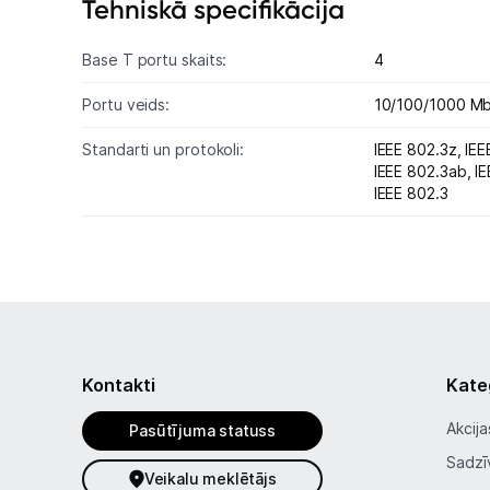
Tehniskā specifikācija
Base T portu skaits:
4
Portu veids:
10/100/1000 M
Standarti un protokoli:
IEEE 802.3z,
IEE
IEEE 802.3ab,
I
IEEE 802.3
Kontakti
Kate
Akcija
Pasūtījuma statuss
Sadzī
Veikalu meklētājs