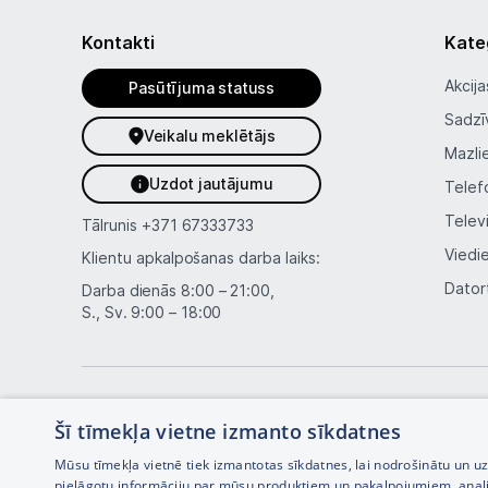
Kontakti
Kate
Akcija
Pasūtījuma statuss
Sadzī
Veikalu meklētājs
Mazli
Uzdot jautājumu
Telef
Telev
Tālrunis
+371 67333733
Viedi
Klientu apkalpošanas darba laiks:
Dator
Darba dienās 8:00 – 21:00,
S., Sv. 9:00 – 18:00
Šī tīmekļa vietne izmanto sīkdatnes
Mūsu tīmekļa vietnē tiek izmantotas sīkdatnes, lai nodrošinātu un u
pielāgotu informāciju par mūsu produktiem un pakalpojumiem, anal