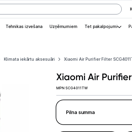
K
G
Tehnikas izvešana
Uzņēmumiem
Tet pakalpojumi
P
Pieslēgties
Pasūtījuma statuss
Klimata iekārtu aksesuāri
Xiaomi Air Purifier Filter SCG401
Akcijas
Xiaomi Air Purifi
Outlet
apā.
MPN SCG4011TW
Izvēlies kāroto ierīci izdevīgāk!
TV un audio
Pilna summa
Datortehnika