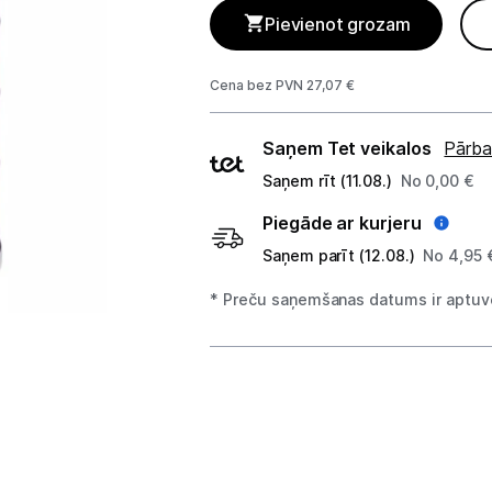
Telefoni, planšetdatori
Pievienot grozam
Viedierīces
Cena bez PVN 27,07 €
Sadzīves tehnika
Piegādes
Saņem Tet veikalos
Pārba
Lielā tehnika
veidi
Saņem rīt (11.08.)
No 0,00 €
Iebūvējamā tehnika
Piegāde ar kurjeru
Saņem parīt (12.08.)
No 4,95 
Mazā tehnika
* Preču saņemšanas datums ir aptuve
Kafijas pagatavošana
Mazā virtuves tehnika
Klimata iekārtas
Gaisa sildītāji