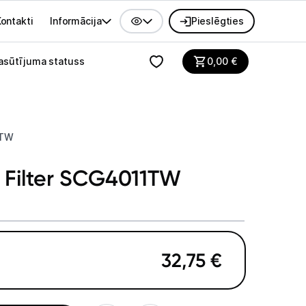
ontakti
Informācija
Pieslēgties
alvenes izvēlne
asūtījuma statuss
0,00
€
1TW
er Filter SCG4011TW
32,75
€