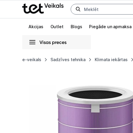
Uz kategorijam
Uz galveno saturu
Akcijas
Outlet
Blogs
Piegāde un apmaksa
Visas preces
Gaišā
Tumšā
Sistēmas
e-veikals
Sadzīves tehnika
Klimata iekārtas
Xiaomi
Animācijas
Air
Globāls iestatījums animāciju aktivizēšanai vai deaktivizēšanai visā l
Purifier
Filter
SCG4011TW