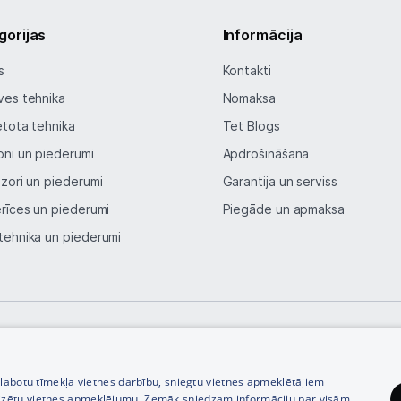
Ražotāju atjaunota tehnika
gorijas
Informācija
s
Kontakti
Vēlmju saraksts
ves tehnika
Nomaksa
etota tehnika
Tet Blogs
Blogs
oni un piederumi
Apdrošināšana
Piegāde un apmaksa
izori un piederumi
Garantija un serviss
erīces un piederumi
Piegāde un apmaksa
Tehnikas izvešana
tehnika un piederumi
Uzņēmumiem
Tet pakalpojumi
© SIA Tet 2026 -
Visas cenas norādītas EUR ar PVN 21%
zlabotu tīmekļa vietnes darbību, sniegtu vietnes apmeklētājiem
Kontakti
izētu vietnes apmeklējumu. Zemāk sniedzam informāciju par visām