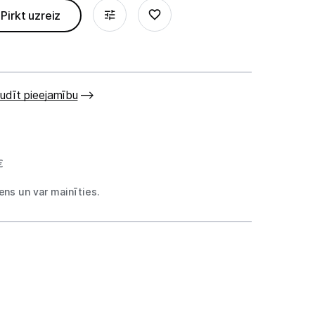
Pirkt uzreiz
udīt pieejamību
€
ns un var mainīties.