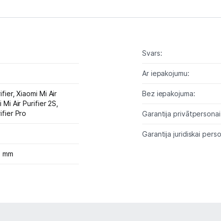
Gaisa mitrinātāji un aromatizētāji
Gaisa attīrītāji
Gaisa sausinātāji
Svars:
Ventilatori
Ar iepakojumu:
Kondicionieri
Purifier,
Xiaomi Mi Air
Bez iepakojuma:
 Mi Air Purifier 2S,
ifier Pro
Meteoroloģiskās stacijas
Garantija privātpersonai
Garantija juridiskai perso
Klimata iekārtu aksesuāri
0 mm
Apģērbu kopšana
Skaistumkopšana
Sports un atpūta