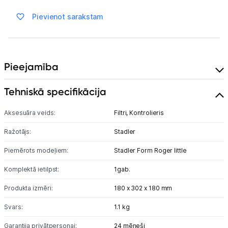
Ražotāju atjaunota tehnika
Pievienot sarakstam
Vēlmju saraksts
Pieejamība
Blogs
Tehniskā specifikācija
Piegāde un apmaksa
Aksesuāra veids:
Filtri,
Kontrolieris
Tehnikas izvešana
Ražotājs:
Stadler
Piemērots modeļiem:
Stadler Form Roger little
Uzņēmumiem
Komplektā ietilpst:
1gab.
Produkta izmēri:
180 x 302 x 180 mm
Tet pakalpojumi
Svars:
1.1 kg
Kontakti
Garantija privātpersonai:
24 mēneši