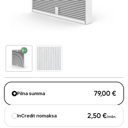
Telefoni, planšetdatori
Viedierīces
Sadzīves tehnika
Lielā tehnika
Iebūvējamā tehnika
Mazā tehnika
Kafijas pagatavošana
79,00
€
Pilna summa
Mazā virtuves tehnika
Klimata iekārtas
2,50
€
InCredit nomaksa
/mēn.
Gaisa sildītāji