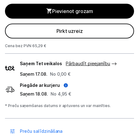
Gaisa mitrinātāji un aromatizētāji
Pievienot grozam
Gaisa attīrītāji
Gaisa sausinātāji
Pirkt uzreiz
Ventilatori
Cena bez PVN 65,29 €
Kondicionieri
Piegādes
Saņem Tet veikalos
Pārbaudīt pieejamību
veidi
Meteoroloģiskās stacijas
Saņem 17.08.
No 0,00 €
Piegāde ar kurjeru
Klimata iekārtu aksesuāri
Saņem 18.08.
No 4,95 €
Apģērbu kopšana
* Preču saņemšanas datums ir aptuvens un var mainīties.
Skaistumkopšana
Sports un atpūta
Preču salīdzināšana