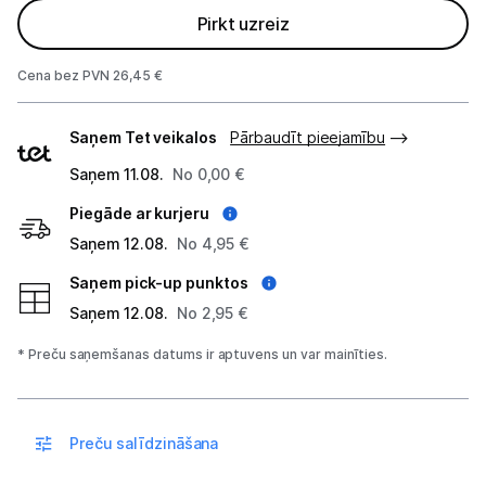
Apkopes produkti
Pirkt uzreiz
Servēšanas piederumi
Cena bez PVN 26,45 €
Termosi un termokrūzes
Piegādes
Saņem Tet veikalos
Pārbaudīt pieejamību
veidi
Mazā virtuves tehnika
Saņem 11.08.
No 0,00 €
Klimata iekārtas
Piegāde ar kurjeru
Saņem 12.08.
No 4,95 €
Apģērbu kopšana
Saņem pick-up punktos
Skaistumkopšana
Saņem 12.08.
No 2,95 €
Sports un atpūta
* Preču saņemšanas datums ir aptuvens un var mainīties.
Ražotāju atjaunota tehnika
Preču salīdzināšana
Vēlmju saraksts