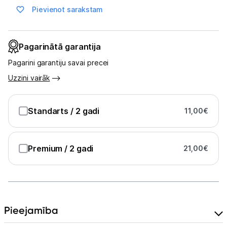
Pievienot sarakstam
Blogs
Pagarinātā garantija
Piegāde un apmaksa
Pagarini garantiju savai precei
Uzzini vairāk
Tehnikas izvešana
Standarts
/ 2 gadi
11,00
€
Uzņēmumiem
Tet pakalpojumi
Premium
/ 2 gadi
21,00
€
Kontakti
Informācija
Pieejamība