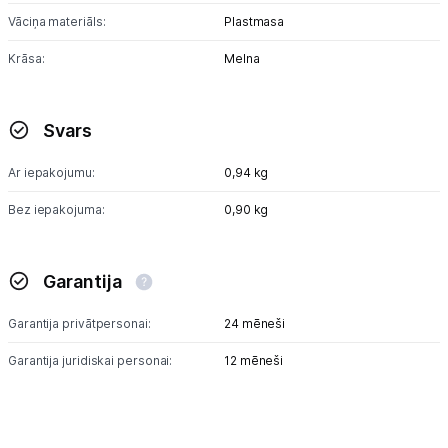
Vāciņa materiāls:
Plastmasa
Krāsa:
Melna
Svars
Ar iepakojumu:
0,94 kg
Bez iepakojuma:
0,90 kg
Garantija
Garantija privātpersonai:
24 mēneši
Garantija juridiskai personai:
12 mēneši