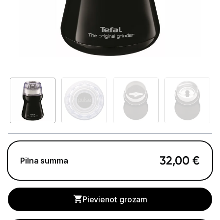
Telefoni, planšetdatori
Viedierīces
Sadzīves tehnika
Lielā tehnika
Iebūvējamā tehnika
Mazā tehnika
Kafijas pagatavošana
32,00
€
Pilna summa
Kafijas automāti
Kafijas dzirnaviņas
Pievienot grozam
Kafijas automātu aksesuāri