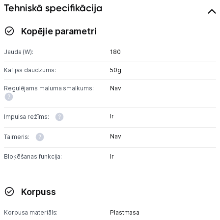
Tehniskā specifikācija
Kopējie parametri
Jauda (W):
180
Kafijas daudzums:
50g
Regulējams maluma smalkums:
Nav
Ir
Impulsa režīms:
Nav
Taimeris:
Bloķēšanas funkcija:
Ir
Korpuss
Korpusa materiāls:
Plastmasa