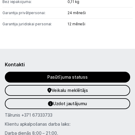
Bez iepakojuma:
0,11 kg
Garantija privātpersonai:
24 mēneši
Garantija juridiskai personai:
12 mēneši
Kontakti
Pasūtījuma statuss
Veikalu meklētājs
Uzdot jautājumu
Tālrunis
+371 67333733
Klientu apkalpošanas darba laiks:
Darba dienās 8:00 – 21:00,