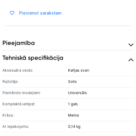
Pievienot sarakstam
Blogs
Piegāde un apmaksa
Pieejamība
Tehnikas izvešana
Tehniskā specifikācija
Uzņēmumiem
Aksesuāra veids:
Kafijas svari
Ražotājs:
Solis
Tet pakalpojumi
Piemērots modeļiem:
Universāls
Komplektā ietilpst:
Kontakti
1 gab.
Krāsa:
Melna
Informācija
Ar iepakojumu:
0,14 kg