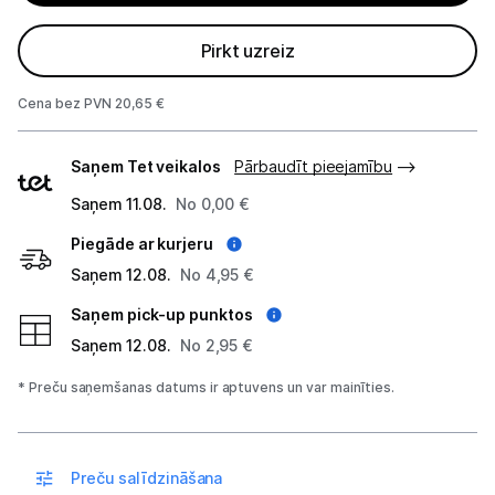
Apkopes produkti
Pirkt uzreiz
Servēšanas piederumi
Cena bez PVN 20,65 €
Termosi un termokrūzes
Piegādes
Mazā virtuves tehnika
Saņem Tet veikalos
Pārbaudīt pieejamību
veidi
Saņem 11.08.
No 0,00 €
Klimata iekārtas
Piegāde ar kurjeru
Apģērbu kopšana
Saņem 12.08.
No 4,95 €
Skaistumkopšana
Saņem pick-up punktos
Saņem 12.08.
No 2,95 €
Sports un atpūta
* Preču saņemšanas datums ir aptuvens un var mainīties.
Ražotāju atjaunota tehnika
Preču salīdzināšana
Vēlmju saraksts