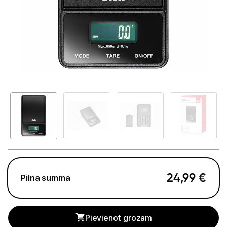
Telefoni, planšetdatori
Viedierīces
Sadzīves tehnika
Lielā tehnika
Iebūvējamā tehnika
Mazā tehnika
Kafijas pagatavošana
Kafijas automāti
24,99
€
Pilna summa
Kafijas dzirnaviņas
Kafijas automātu aksesuāri
Pievienot grozam