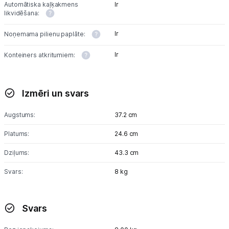
Automātiska kaļķakmens
Ir
likvidēšana:
Ir
Noņemama pilienu paplāte:
Ir
Konteiners atkritumiem:
Izmēri un svars
Augstums:
37.2 cm
Platums:
24.6 cm
Dziļums:
43.3 cm
Svars:
8 kg
Svars