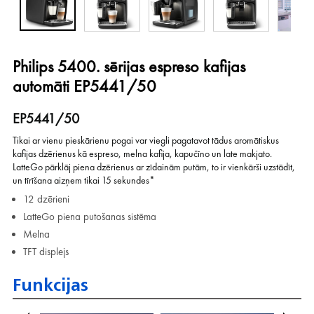
Philips 5400. sērijas espreso kafijas
automāti EP5441/50
EP5441/50
Tikai ar vienu pieskārienu pogai var viegli pagatavot tādus aromātiskus
kafijas dzērienus kā espreso, melna kafija, kapučīno un late makjato.
LatteGo pārklāj piena dzērienus ar zīdainām putām, to ir vienkārši uzstādīt,
un tīrīšana aizņem tikai 15 sekundes*
12 dzērieni
LatteGo piena putošanas sistēma
Melna
TFT displejs
Funkcijas