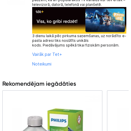
televizorā, datorā, telefonā vai planšetē.
3 dienu laikā pēc pirkuma saņemšanas, uz norādīto e-
pasta adresi tiks nosūtīts unikāls
kods. Piedāvājums spēkā tikai fiziskām personām.
Vairāk par Tet+
Noteikumi
Rekomendējam iegādāties