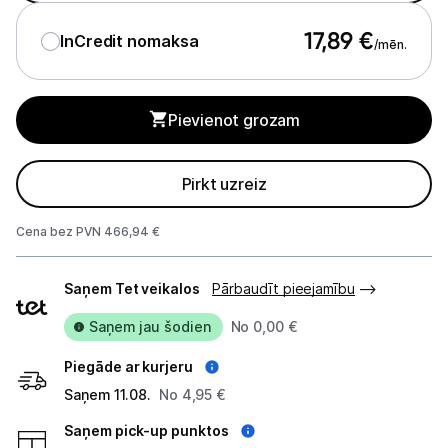
Apkopes produkti
17,89
€
InCredit nomaksa
/mēn.
Servēšanas piederumi
Termosi un termokrūzes
Pievienot grozam
Mazā virtuves tehnika
Pirkt uzreiz
Klimata iekārtas
Apģērbu kopšana
Cena bez PVN 466,94 €
Piegādes
Skaistumkopšana
Saņem Tet veikalos
Pārbaudīt pieejamību
veidi
Sports un atpūta
Saņem jau šodien
No 0,00 €
Piegāde ar kurjeru
Ražotāju atjaunota tehnika
Saņem 11.08.
No 4,95 €
Saņem pick-up punktos
Vēlmju saraksts