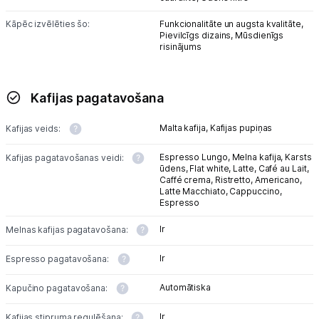
Kāpēc izvēlēties šo:
Funkcionalitāte un augsta kvalitāte,
Pievilcīgs dizains,
Mūsdienīgs
risinājums
Kafijas pagatavošana
Malta kafija,
Kafijas pupiņas
Kafijas veids:
Espresso Lungo,
Melna kafija,
Karsts
Kafijas pagatavošanas veidi:
ūdens,
Flat white,
Latte,
Café au Lait,
Caffé crema,
Ristretto,
Americano,
Latte Macchiato,
Cappuccino,
Espresso
Ir
Melnas kafijas pagatavošana:
Ir
Espresso pagatavošana:
Automātiska
Kapučino pagatavošana:
Ir
Kafijas stipruma regulēšana: