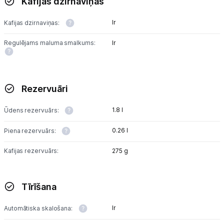
Kafijas dzirnaviņas
Ir
Kafijas dzirnaviņas:
Regulējams maluma smalkums:
Ir
Rezervuāri
1.8 l
Ūdens rezervuārs:
0.26 l
Piena rezervuārs:
Kafijas rezervuārs:
275 g
Tīrīšana
Ir
Automātiska skalošana: