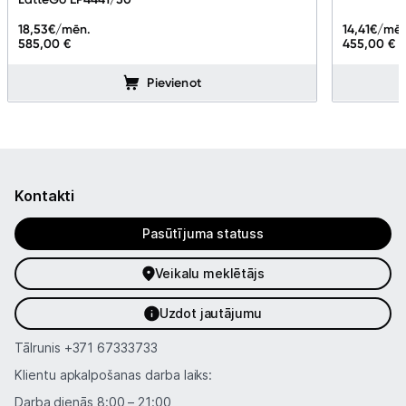
18,53
€/mēn.
14,41
€/mēn
585,00 €
455,00 €
Pievienot
Kontakti
Pasūtījuma statuss
Veikalu meklētājs
Uzdot jautājumu
Tālrunis
+371 67333733
Klientu apkalpošanas darba laiks:
Darba dienās 8:00 – 21:00,