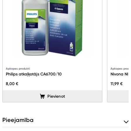
Apkopes produkti
Apkopes produ
Philips atkaļķotājs CA6700/10
Nivona NIR
8,00 €
11,99 €
Pievienot
Pieejamība