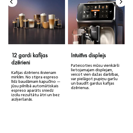
12 gardi kafijas
Intuitīvs displejs
dzērieni
Pateicoties mūsu vienkārši
lietojamajam displejam,
Kafijas dzēriens ikvienam
veicot vien dažas darbības,
mirklim. No stipra espreso
var pielāgot pupiņu garšu
līdz baudāmam kapučīno —
un baudīt gardus kafijas
jūsu pilnībā automātiskais
dzērienus.
espreso aparāts sniedz
izcilu rezultātu ātri un bez
aizķeršanās.