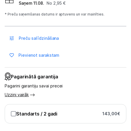
Saņem 11.08.
No 2,95 €
* Preču saņemšanas datums ir aptuvens un var mainīties.
Blogs
Piegāde un apmaksa
Preču salīdzināšana
Tehnikas izvešana
Pievienot sarakstam
Uzņēmumiem
Pagarinātā garantija
Tet pakalpojumi
Pagarini garantiju savai precei
Uzzini vairāk
Kontakti
Standarts
/ 2 gadi
143,00
€
Informācija