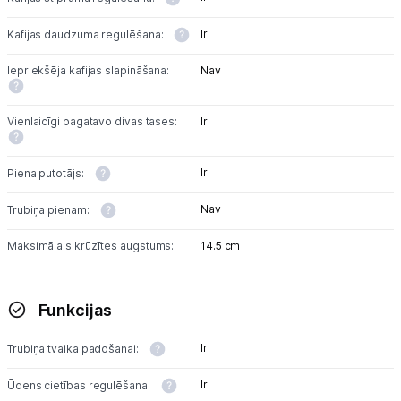
Ir
Kafijas daudzuma regulēšana:
Iepriekšēja kafijas slapināšana:
Nav
Vienlaicīgi pagatavo divas tases:
Ir
Ir
Piena putotājs:
Nav
Trubiņa pienam:
Maksimālais krūzītes augstums:
14.5 cm
Funkcijas
Ir
Trubiņa tvaika padošanai:
Ir
Ūdens cietības regulēšana: