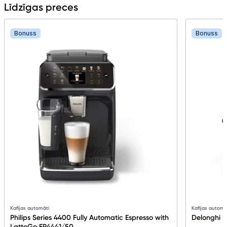
Līdzīgas preces
Bonuss
Bonuss
Kafijas automāti
Kafijas automā
Philips Series 4400 Fully Automatic Espresso with
Delonghi 
LatteGo EP4441/50