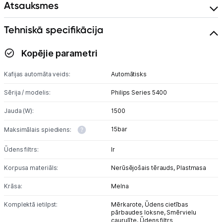
Atsauksmes
Tehniskā specifikācija
Kopējie parametri
Kafijas automāta veids:
Automātisks
Sērija / modelis:
Philips Series 5400
Jauda (W):
1500
15bar
Maksimālais spiediens:
Ūdens filtrs:
Ir
Korpusa materiāls:
Nerūsējošais tērauds,
Plastmasa
Krāsa:
Melna
Komplektā ietilpst:
Mērkarote,
Ūdens cietības
pārbaudes loksne,
Smērvielu
caurulīte,
Ūdens filtrs