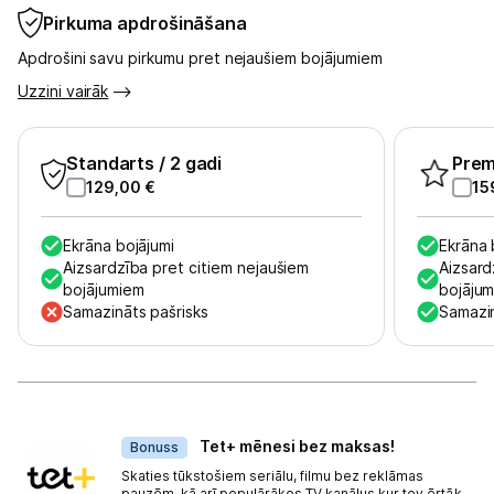
Pirkuma apdrošināšana
Apdrošini savu pirkumu pret nejaušiem bojājumiem
Uzzini vairāk
Standarts
/ 2 gadi
Pre
129,00
€
15
Ekrāna bojājumi
Ekrāna 
Aizsardzība pret citiem nejaušiem
Aizsard
bojājumiem
bojāju
Samazināts pašrisks
Samazin
Dāvanas
Tet+ mēnesi bez maksas!
Bonuss
Skaties tūkstošiem seriālu, filmu bez reklāmas
pauzēm, kā arī populārākos TV kanālus kur tev ērtāk –