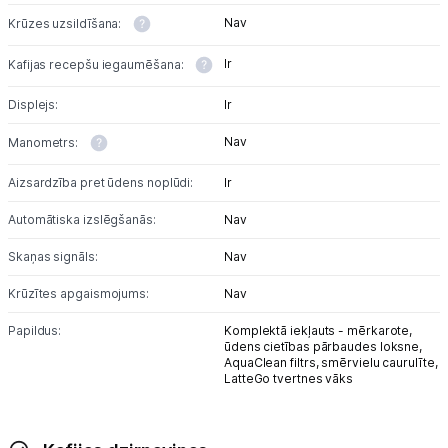
Nav
Krūzes uzsildīšana:
Ir
Kafijas recepšu iegaumēšana:
Displejs:
Ir
Nav
Manometrs:
Aizsardzība pret ūdens noplūdi:
Ir
Automātiska izslēgšanās:
Nav
Skaņas signāls:
Nav
Krūzītes apgaismojums:
Nav
Papildus:
Komplektā iekļauts - mērkarote,
ūdens cietības pārbaudes loksne,
AquaClean filtrs, smērvielu caurulīte,
LatteGo tvertnes vāks