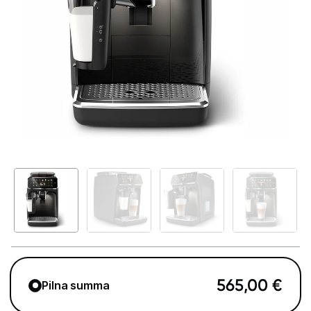
Telefoni, planšetdatori
Viedierīces
Sadzīves tehnika
Lielā tehnika
Iebūvējamā tehnika
Mazā tehnika
Kafijas pagatavošana
Kafijas automāti
Kafijas dzirnaviņas
565,00
€
Pilna summa
Kafijas automātu aksesuāri