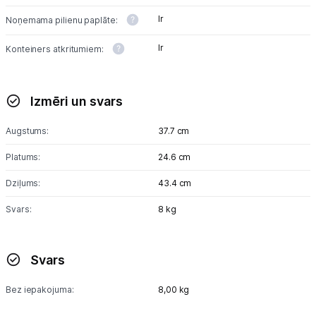
Ir
Noņemama pilienu paplāte:
Ir
Konteiners atkritumiem:
Izmēri un svars
Augstums:
37.7 cm
Platums:
24.6 cm
Dziļums:
43.4 cm
Svars:
8 kg
Svars
Bez iepakojuma:
8,00 kg