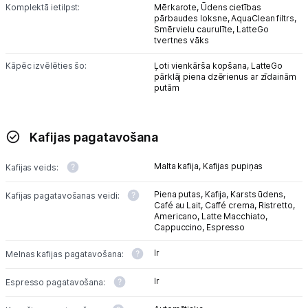
Komplektā ietilpst:
Mērkarote,
Ūdens cietības
pārbaudes loksne,
AquaClean filtrs,
Smērvielu caurulīte,
LatteGo
tvertnes vāks
Kāpēc izvēlēties šo:
Ļoti vienkārša kopšana,
LatteGo
pārklāj piena dzērienus ar zīdainām
putām
Kafijas pagatavošana
Malta kafija,
Kafijas pupiņas
Kafijas veids:
Piena putas,
Kafija,
Karsts ūdens,
Kafijas pagatavošanas veidi:
Café au Lait,
Caffé crema,
Ristretto,
Americano,
Latte Macchiato,
Cappuccino,
Espresso
Ir
Melnas kafijas pagatavošana:
Ir
Espresso pagatavošana: