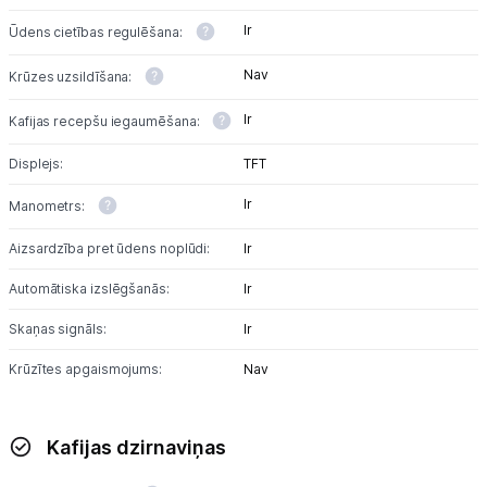
Ir
Ūdens cietības regulēšana:
Nav
Krūzes uzsildīšana:
Ir
Kafijas recepšu iegaumēšana:
Displejs:
TFT
Ir
Manometrs:
Aizsardzība pret ūdens noplūdi:
Ir
Automātiska izslēgšanās:
Ir
Skaņas signāls:
Ir
Krūzītes apgaismojums:
Nav
Kafijas dzirnaviņas