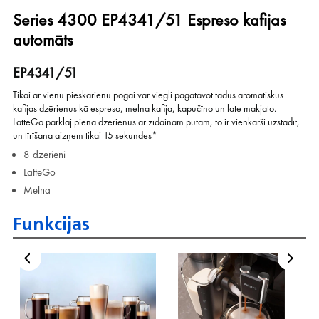
Series 4300 EP4341/51 Espreso kafijas
automāts
EP4341/51
Tikai ar vienu pieskārienu pogai var viegli pagatavot tādus aromātiskus
kafijas dzērienus kā espreso, melna kafija, kapučīno un late makjato.
LatteGo pārklāj piena dzērienus ar zīdainām putām, to ir vienkārši uzstādīt,
un tīrīšana aizņem tikai 15 sekundes*
8 dzērieni
LatteGo
Melna
Funkcijas