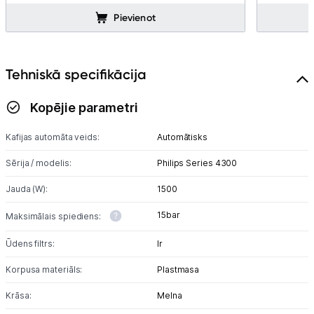
Pievienot
Blogs
Tehniskā specifikācija
Piegāde un apmaksa
Kopējie parametri
Tehnikas izvešana
Kafijas automāta veids:
Automātisks
Uzņēmumiem
Sērija / modelis:
Philips Series 4300
Jauda (W):
1500
Tet pakalpojumi
15bar
Maksimālais spiediens:
Kontakti
Ūdens filtrs:
Ir
Korpusa materiāls:
Plastmasa
Informācija
Krāsa:
Melna