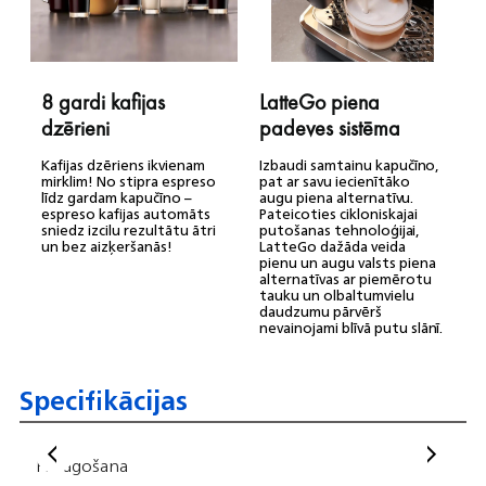
8 gardi kafijas
LatteGo piena
dzērieni
padeves sistēma
Kafijas dzēriens ikvienam
Izbaudi samtainu kapučīno,
mirklim! No stipra espreso
pat ar savu iecienītāko
līdz gardam kapučīno –
augu piena alternatīvu.
espreso kafijas automāts
Pateicoties cikloniskajai
sniedz izcilu rezultātu ātri
putošanas tehnoloģijai,
un bez aizķeršanās!
LatteGo dažāda veida
pienu un augu valsts piena
alternatīvas ar piemērotu
tauku un olbaltumvielu
daudzumu pārvērš
nevainojami blīvā putu slānī.
Specifikācijas
Pielāgošana
Vis