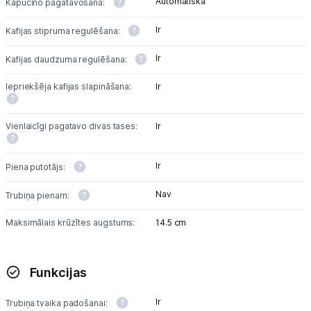
Automātiska
Kapučino pagatavošana:
Ir
Kafijas stipruma regulēšana:
Ir
Kafijas daudzuma regulēšana:
Iepriekšēja kafijas slapināšana:
Ir
Vienlaicīgi pagatavo divas tases:
Ir
Ir
Piena putotājs:
Nav
Trubiņa pienam:
Maksimālais krūzītes augstums:
14.5 cm
Funkcijas
Ir
Trubiņa tvaika padošanai: