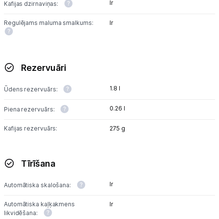
Ir
Kafijas dzirnaviņas:
Regulējams maluma smalkums:
Ir
Rezervuāri
1.8 l
Ūdens rezervuārs:
0.26 l
Piena rezervuārs:
Kafijas rezervuārs:
275 g
Tīrīšana
Ir
Automātiska skalošana:
Automātiska kaļķakmens
Ir
likvidēšana: