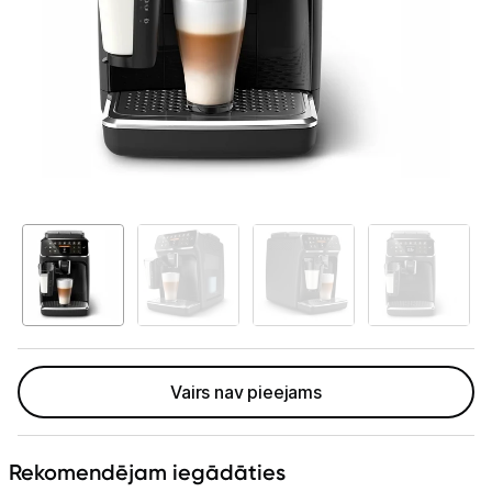
Telefoni, planšetdatori
Viedierīces
Sadzīves tehnika
Lielā tehnika
Iebūvējamā tehnika
Mazā tehnika
Kafijas pagatavošana
Kafijas automāti
Vairs nav pieejams
Kafijas dzirnaviņas
Kafijas automātu aksesuāri
Rekomendējam iegādāties