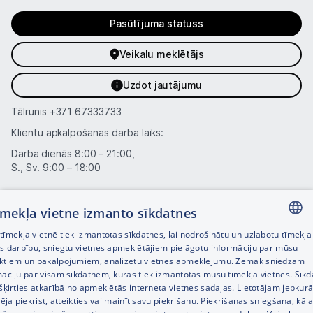
Pasūtījuma statuss
Veikalu meklētājs
Uzdot jautājumu
Tālrunis
+371 67333733
Klientu apkalpošanas darba laiks:
Darba dienās 8:00 – 21:00,
S., Sv. 9:00 – 18:00
Kategorijas
tīmekļa vietne izmanto sīkdatnes
Informācija
īmekļa vietnē tiek izmantotas sīkdatnes, lai nodrošinātu un uzlabotu tīmekļa
LATVIAN
es darbību, sniegtu vietnes apmeklētājiem pielāgotu informāciju par mūsu
Noderīgas saites
ktiem un pakalpojumiem, analizētu vietnes apmeklējumu. Zemāk sniedzam
RUSSIAN
māciju par visām sīkdatnēm, kuras tiek izmantotas mūsu tīmekļa vietnēs. Sīk
šķirties atkarībā no apmeklētās interneta vietnes sadaļas. Lietotājam jebkurā
ENGLISH
pēja piekrist, atteikties vai mainīt savu piekrišanu. Piekrišanas sniegšana, kā a