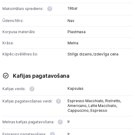
19bar
Maksimālais spiediens:
Ūdens filtrs:
Nav
Korpusa materiāls:
Plastmasa
Krāsa:
Melna
Kāpēc izvēlēties šo:
Stilīgs dizains,
Izdevīga cena
Kafijas pagatavošana
Kapsulas
Kafijas veids:
Espresso Macchiato,
Ristretto,
Kafijas pagatavošanas veidi:
Americano,
Latte Macchiato,
Cappuccino,
Espresso
Ir
Melnas kafijas pagatavošana:
Ir
Espresso pagatavošana: