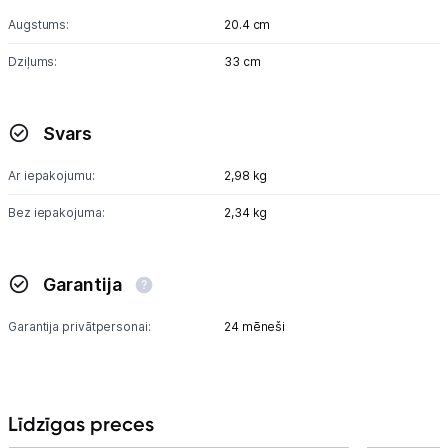
Augstums:
20.4 cm
Dziļums:
33 cm
Svars
Ar iepakojumu:
2,98 kg
Bez iepakojuma:
2,34 kg
Garantija
Garantija privātpersonai:
24 mēneši
Līdzīgas preces