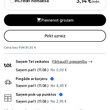
3,14
€
InCredit nomaksa
/mēn.
Apkopes produkti
Servēšanas piederumi
Pievienot grozam
Termosi un termokrūzes
Mazā virtuves tehnika
Pirkt uzreiz
Klimata iekārtas
Cena bez PVN 81,82 €
Apģērbu kopšana
Piegādes
Saņem Tet veikalos
Pārbaudīt pieejamību
veidi
Skaistumkopšana
Saņem parīt (11.08.)
No 0,00 €
Piegāde ar kurjeru
Sports un atpūta
Saņem parīt (11.08.)
No 4,95 €
Ražotāju atjaunota tehnika
Saņem pick-up punktos
Saņem parīt (11.08.)
No 2,95 €
Vēlmju saraksts