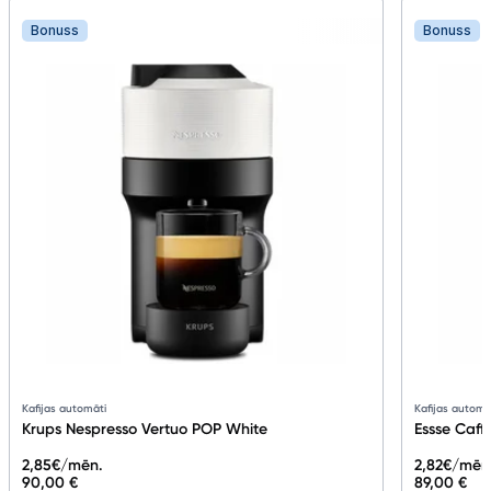
Bonuss
Bonuss
Kafijas automāti
Kafijas automā
Krups Nespresso Vertuo POP White
Essse Caff
2,85
€/mēn.
2,82
€/mēn
90,00 €
89,00 €