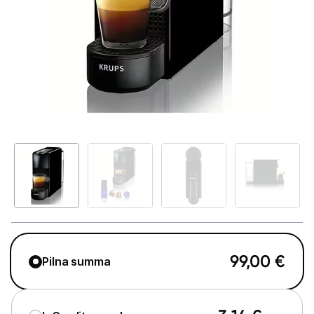
Telefoni, planšetdatori
Viedierīces
Sadzīves tehnika
Lielā tehnika
Iebūvējamā tehnika
Mazā tehnika
Kafijas pagatavošana
Kafijas automāti
99,00
€
Kafijas dzirnaviņas
Pilna summa
Kafijas automātu aksesuāri