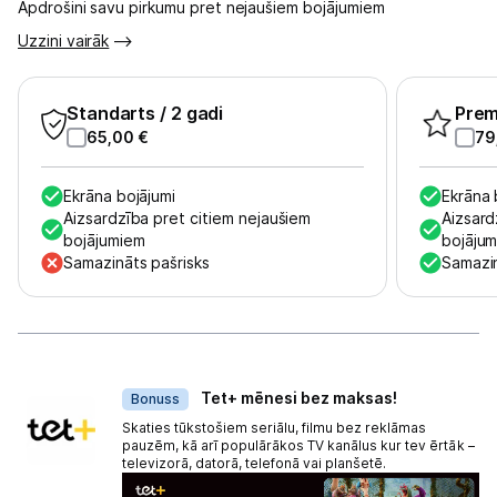
Apdrošini savu pirkumu pret nejaušiem bojājumiem
Uzzini vairāk
Standarts
/ 2 gadi
Pre
65,00
€
79
Ekrāna bojājumi
Ekrāna 
Aizsardzība pret citiem nejaušiem
Aizsard
bojājumiem
bojāju
Samazināts pašrisks
Samazin
Dāvanas
Tet+ mēnesi bez maksas!
Bonuss
Skaties tūkstošiem seriālu, filmu bez reklāmas
pauzēm, kā arī populārākos TV kanālus kur tev ērtāk –
televizorā, datorā, telefonā vai planšetē.