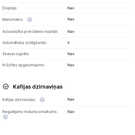
Displejs:
Nav
Nav
Manometrs:
Aizsardzība pret ūdens noplūdi:
Nav
Automātiska izslēgšanās:
Ir
Skaņas signāls:
Nav
Krūzītes apgaismojums:
Nav
Kafijas dzirnaviņas
Nav
Kafijas dzirnaviņas:
Regulējams maluma smalkums:
Nav