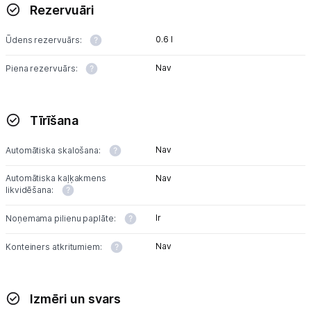
Rezervuāri
0.6 l
Ūdens rezervuārs:
Nav
Piena rezervuārs:
Tīrīšana
Nav
Automātiska skalošana:
Automātiska kaļķakmens
Nav
likvidēšana:
Ir
Noņemama pilienu paplāte:
Nav
Konteiners atkritumiem:
Izmēri un svars