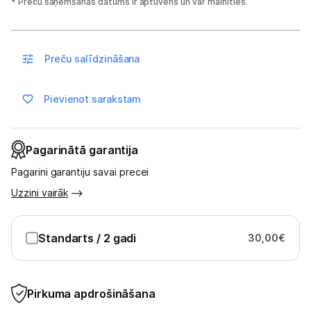
* Preču saņemšanas datums ir aptuvens un var mainīties.
Blogs
Preču salīdzināšana
Piegāde un apmaksa
Pievienot sarakstam
Tehnikas izvešana
Pagarinātā garantija
Uzņēmumiem
Pagarini garantiju savai precei
Uzzini vairāk
Tet pakalpojumi
Standarts
/ 2 gadi
30,00
€
Kontakti
Informācija
Pirkuma apdrošināšana