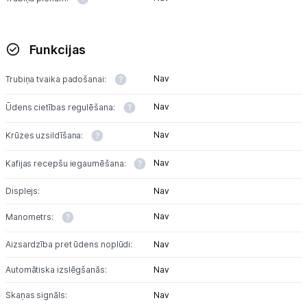
Funkcijas
Nav
Trubiņa tvaika padošanai:
Nav
Ūdens cietības regulēšana:
Nav
Krūzes uzsildīšana:
Nav
Kafijas recepšu iegaumēšana:
Displejs:
Nav
Nav
Manometrs:
Aizsardzība pret ūdens noplūdi:
Nav
Automātiska izslēgšanās:
Nav
Skaņas signāls:
Nav