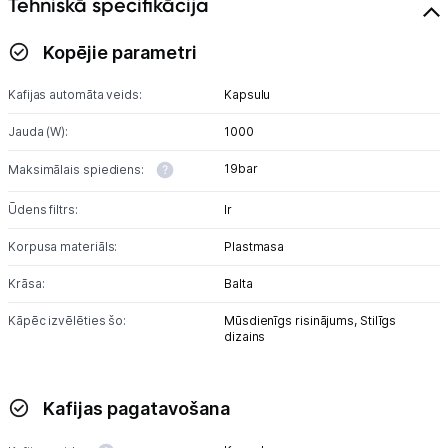
Tehniskā specifikācija
Apkopes produkti
Kopējie parametri
Servēšanas piederumi
Kafijas automāta veids:
Kapsulu
Termosi un termokrūzes
Jauda (W):
1000
Mazā virtuves tehnika
19bar
Maksimālais spiediens:
Klimata iekārtas
Ūdens filtrs:
Ir
Apģērbu kopšana
Korpusa materiāls:
Plastmasa
Skaistumkopšana
Krāsa:
Balta
Kāpēc izvēlēties šo:
Mūsdienīgs risinājums,
Stilīgs
Sports un atpūta
dizains
Ražotāju atjaunota tehnika
Kafijas pagatavošana
Vēlmju saraksts