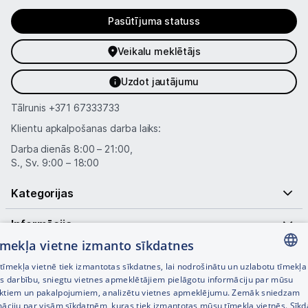
Pasūtījuma statuss
Veikalu meklētājs
Uzdot jautājumu
Tālrunis
+371 67333733
Klientu apkalpošanas darba laiks:
Darba dienās 8:00 – 21:00,
S., Sv. 9:00 – 18:00
Kategorijas
Informācija
tīmekļa vietne izmanto sīkdatnes
Noderīgas saites
īmekļa vietnē tiek izmantotas sīkdatnes, lai nodrošinātu un uzlabotu tīmekļa
LATVIAN
es darbību, sniegtu vietnes apmeklētājiem pielāgotu informāciju par mūsu
ktiem un pakalpojumiem, analizētu vietnes apmeklējumu. Zemāk sniedzam
RUSSIAN
māciju par visām sīkdatnēm, kuras tiek izmantotas mūsu tīmekļa vietnēs. Sīk