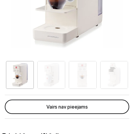
Telefoni, planšetdatori
Viedierīces
Sadzīves tehnika
Lielā tehnika
Iebūvējamā tehnika
Mazā tehnika
Kafijas pagatavošana
Kafijas automāti
Vairs nav pieejams
Kafijas dzirnaviņas
Kafijas automātu aksesuāri