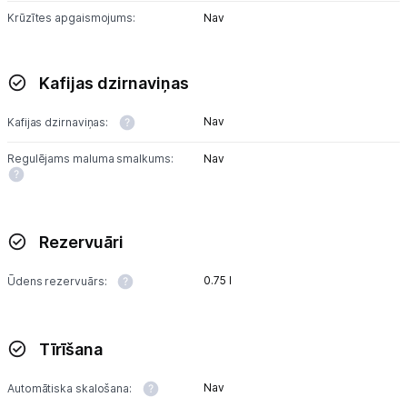
Krūzītes apgaismojums:
Nav
Kafijas dzirnaviņas
Nav
Kafijas dzirnaviņas:
Regulējams maluma smalkums:
Nav
Rezervuāri
0.75 l
Ūdens rezervuārs:
Tīrīšana
Nav
Automātiska skalošana: