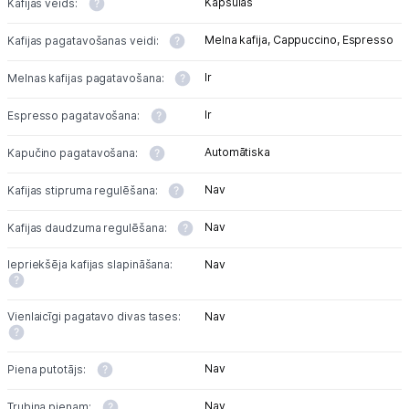
Kapsulas
Kafijas veids:
Melna kafija,
Cappuccino,
Espresso
Kafijas pagatavošanas veidi:
Blogs
Ir
Melnas kafijas pagatavošana:
Piegāde un apmaksa
Ir
Espresso pagatavošana:
Automātiska
Kapučino pagatavošana:
Tehnikas izvešana
Nav
Kafijas stipruma regulēšana:
Uzņēmumiem
Nav
Kafijas daudzuma regulēšana:
Tet pakalpojumi
Iepriekšēja kafijas slapināšana:
Nav
Kontakti
Vienlaicīgi pagatavo divas tases:
Nav
Informācija
Nav
Piena putotājs:
Nav
Trubiņa pienam: