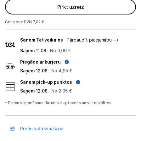
Pirkt uzreiz
Studijas skaņas aprīkojums
Cena bez PVN 7,02 €
Datortehnika
Piegādes
Saņem Tet veikalos
Pārbaudīt pieejamību
Telefoni, planšetdatori
veidi
Saņem 11.08.
No 0,00 €
Viedierīces
Piegāde ar kurjeru
Saņem 12.08.
No 4,95 €
Sadzīves tehnika
Saņem pick-up punktos
Skaistumkopšana
Saņem 12.08.
No 2,95 €
Sports un atpūta
* Preču saņemšanas datums ir aptuvens un var mainīties.
Ražotāju atjaunota tehnika
Preču salīdzināšana
Vēlmju saraksts