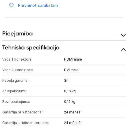
Pievienot sarakstam
Blogs
Piegāde un apmaksa
Pieejamība
Tehniskā specifikācija
Tehnikas izvešana
Vada 1. konektors:
HDMI male
Uzņēmumiem
Vada 2. konektors:
DVI male
Kabeļa garums:
3m
Tet pakalpojumi
Ar iepakojumu:
0,16 kg
Kontakti
Bez iepakojuma:
0,15 kg
Garantija privātpersonai:
24 mēneši
Informācija
Garantija juridiskai personai:
24 mēneši