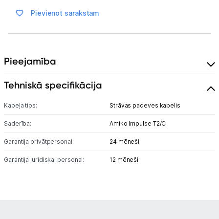
Pievienot sarakstam
Blogs
Piegāde un apmaksa
Pieejamība
Tehnikas izvešana
Tehniskā specifikācija
Kabeļa tips:
Strāvas padeves kabelis
Uzņēmumiem
Saderība:
Amiko Impulse T2/C
Tet pakalpojumi
Garantija privātpersonai:
24 mēneši
Garantija juridiskai personai:
12 mēneši
Kontakti
Informācija