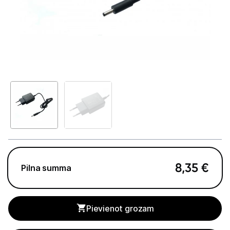
Televizori
Televizoru stiprinājumi
TV rāmji
Kabeļi un vadi
Antenas
Pārsprieguma aizsargi
TV statīvi
Tet Virszemes televīzija
8,35
€
Pilna summa
TV iekārtas
Spēļu konsoles
Pievienot grozam
Audio