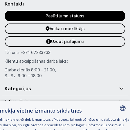
Kontakti
Pasūtījuma statuss
Veikalu meklētājs
Uzdot jautājumu
Tālrunis
+371 67333733
Klientu apkalpošanas darba laiks:
Darba dienās 8:00 – 21:00,
S., Sv. 9:00 – 18:00
Kategorijas
Informācija
tīmekļa vietne izmanto sīkdatnes
Noderīgas saites
īmekļa vietnē tiek izmantotas sīkdatnes, lai nodrošinātu un uzlabotu tīmekļa
LATVIAN
es darbību, sniegtu vietnes apmeklētājiem pielāgotu informāciju par mūsu