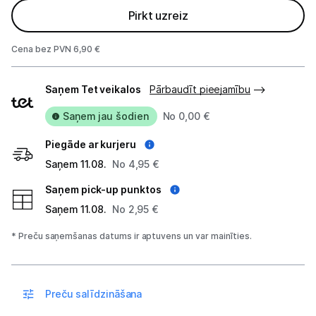
Pirkt uzreiz
Studijas skaņas aprīkojums
Cena bez PVN 6,90 €
Datortehnika
Piegādes
Saņem Tet veikalos
Pārbaudīt pieejamību
Telefoni, planšetdatori
veidi
Saņem jau šodien
No 0,00 €
Viedierīces
Piegāde ar kurjeru
Sadzīves tehnika
Saņem 11.08.
No 4,95 €
Saņem pick-up punktos
Skaistumkopšana
Saņem 11.08.
No 2,95 €
Sports un atpūta
* Preču saņemšanas datums ir aptuvens un var mainīties.
Ražotāju atjaunota tehnika
Preču salīdzināšana
Vēlmju saraksts