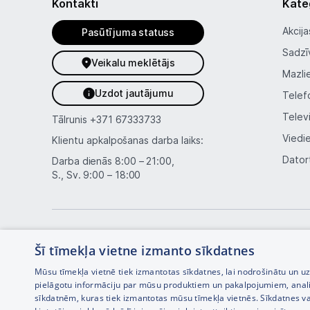
Kontakti
Kate
Akcija
Pasūtījuma statuss
Sadzī
Veikalu meklētājs
Mazli
Uzdot jautājumu
Telef
Telev
Tālrunis
+371 67333733
Viedi
Klientu apkalpošanas darba laiks:
Dator
Darba dienās 8:00 – 21:00,
S., Sv. 9:00 – 18:00
Šī tīmekļa vietne izmanto sīkdatnes
Mūsu tīmekļa vietnē tiek izmantotas sīkdatnes, lai nodrošinātu un u
pielāgotu informāciju par mūsu produktiem un pakalpojumiem, anal
sīkdatnēm, kuras tiek izmantotas mūsu tīmekļa vietnēs. Sīkdatnes va
Interneta veikala izstrāde —