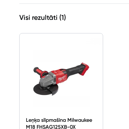
Visi rezultāti (
1
)
Leņķa slīpmašīna Milwaukee
M18 FHSAG125XB-0X