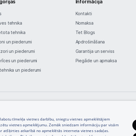
gorijas
Informācija
s
Kontakti
ves tehnika
Nomaksa
etota tehnika
Tet Blogs
oni un piederumi
Apdrošināšana
izori un piederumi
Garantija un serviss
erīces un piederumi
Piegāde un apmaksa
tehnika un piederumi
© SIA Tet 2026 -
Visas cenas norādītas EUR ar PVN 21%
zlabotu tīmekļa vietnes darbību, sniegtu vietnes apmeklētājiem
izētu vietnes apmeklējumu. Zemāk sniedzam informāciju par visām
r atšķirties atkarībā no apmeklētās interneta vietnes sadaļas.