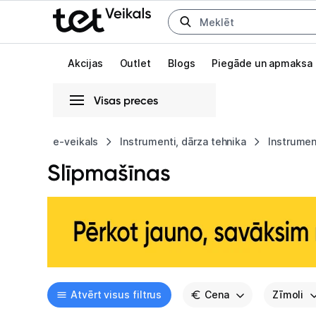
Uz kategorijam
Uz galveno saturu
Akcijas
Outlet
Blogs
Piegāde un apmaksa
Visas preces
Gaišā
Tumšā
Sistēmas
e-veikals
Instrumenti, dārza tehnika
Instrumen
Slīpmašīnas
Animācijas
Globāls iestatījums animāciju aktivizēšanai vai deaktivizēšanai visā l
Atvērt visus filtrus
Cena
Zīmoli