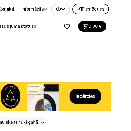
ontakti
Informācija
Pieslēgties
alvenes izvēlne
asūtījuma statuss
0,00
€
nu skaits tukšgaitā