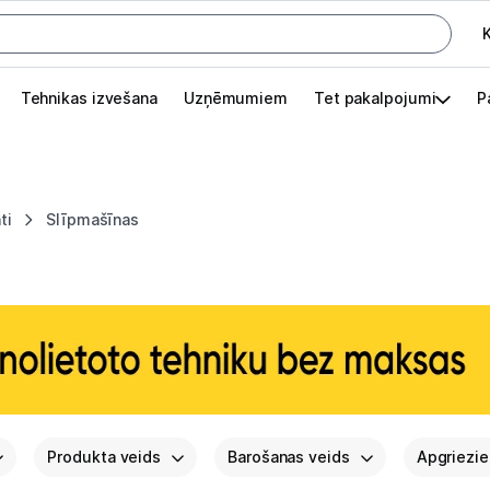
K
G
Tehnikas izvešana
Uzņēmumiem
Tet pakalpojumi
P
Pieslēgties
Pasūtījuma statuss
ti
Slīpmašīnas
Akcijas
Outlet
apā.
Izvēlies kāroto ierīci izdevīgāk!
TV un audio
Datortehnika
Produkta veids
Barošanas veids
Apgriezie