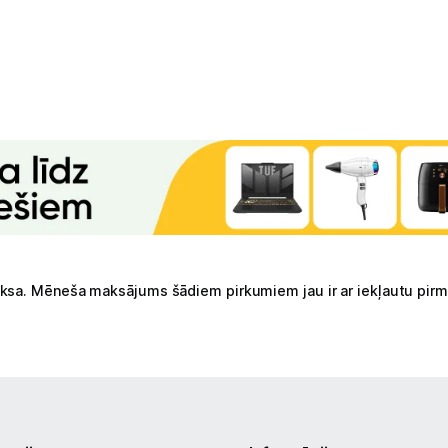
Tehnikas izvešana
Uzņēmumiem
Tet pakalpojumi
Kontakti
Informācija
ksa. Mēneša maksājums šādiem pirkumiem jau ir ar iekļautu pir