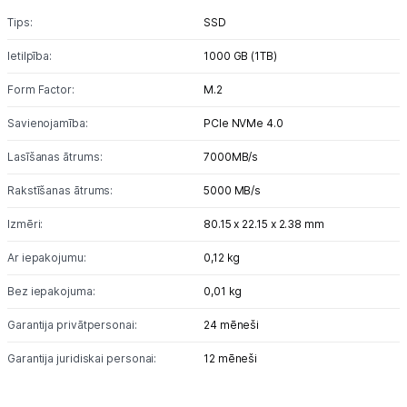
Tips:
SSD
Tehnikas izvešana
Ietilpība:
1000 GB (1TB)
Form Factor:
M.2
Uzņēmumiem
Savienojamība:
PCIe NVMe 4.0
Tet pakalpojumi
Lasīšanas ātrums:
7000MB/s
Rakstīšanas ātrums:
5000 MB/s
Kontakti
Izmēri:
80.15 x 22.15 x 2.38 mm
Informācija
Ar iepakojumu:
0,12 kg
Bez iepakojuma:
0,01 kg
Garantija privātpersonai:
24 mēneši
Garantija juridiskai personai:
12 mēneši