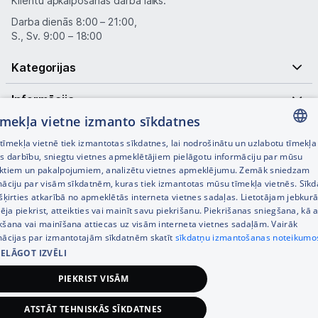
Klientu apkalpošanas darba laiks:
Darba dienās 8:00 – 21:00,
S., Sv. 9:00 – 18:00
Kategorijas
Informācija
tīmekļa vietne izmanto sīkdatnes
Noderīgas saites
īmekļa vietnē tiek izmantotas sīkdatnes, lai nodrošinātu un uzlabotu tīmekļa
LATVIAN
es darbību, sniegtu vietnes apmeklētājiem pielāgotu informāciju par mūsu
ktiem un pakalpojumiem, analizētu vietnes apmeklējumu. Zemāk sniedzam
RUSSIAN
māciju par visām sīkdatnēm, kuras tiek izmantotas mūsu tīmekļa vietnēs. Sīk
šķirties atkarībā no apmeklētās interneta vietnes sadaļas. Lietotājam jebkurā
ENGLISH
pēja piekrist, atteikties vai mainīt savu piekrišanu. Piekrišanas sniegšana, kā a
kšana vai mainīšana attiecas uz visām interneta vietnes sadaļām. Vairāk
mācijas par izmantotajām sīkdatnēm skatīt
sīkdatņu izmantošanas noteikumo
IELĀGOT IZVĒLI
© SIA Tet 2026 -
Visas cenas norādītas EUR ar PVN 21%
PIEKRIST VISĀM
Interneta veikala izstrāde —
ATSTĀT TEHNISKĀS SĪKDATNES