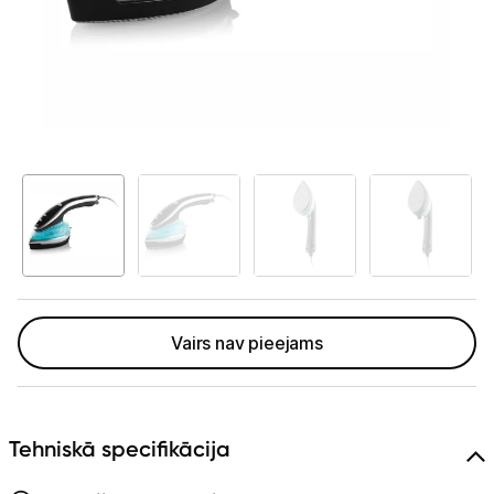
Telefoni, planšetdatori
Viedierīces
Sadzīves tehnika
Lielā tehnika
Iebūvējamā tehnika
Mazā tehnika
Auto ledusskapji
Vairs nav pieejams
Putekļu sūcēji
Roboti putekļu sūcēji
Tehniskā specifikācija
Putekļu sūcēju aksesuāri