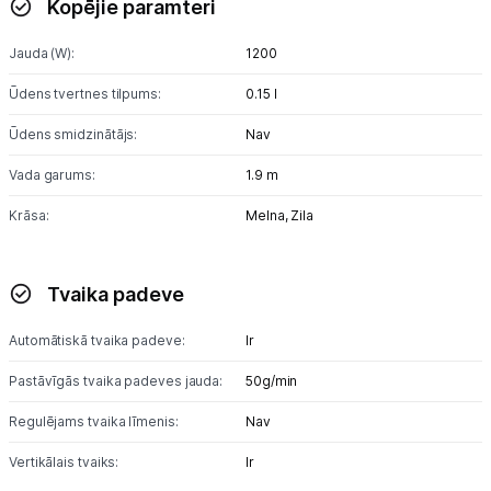
Kopējie paramteri
Tīrīšanas iekārtas
Jauda (W):
1200
Gludekļi
Ūdens tvertnes tilpums:
0.15 l
Tvaika gludināšanas sistēmas
Ūdens smidzinātājs:
Nav
Tvaika gludekļi
Vada garums:
1.9 m
Tvaika tīrītāji
Krāsa:
Melna,
Zila
Kafijas pagatavošana
Tvaika padeve
Mazā virtuves tehnika
Automātiskā tvaika padeve:
Ir
Klimata iekārtas
Pastāvīgās tvaika padeves jauda:
50g/min
Apģērbu kopšana
Regulējams tvaika līmenis:
Nav
Skaistumkopšana
Vertikālais tvaiks:
Ir