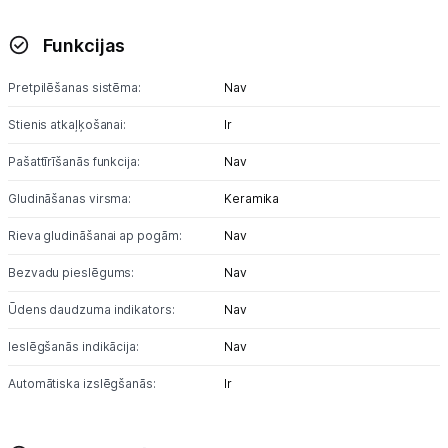
Sports un atpūta
Funkcijas
Ražotāju atjaunota tehnika
Pretpilēšanas sistēma:
Nav
Stienis atkaļķošanai:
Ir
Vēlmju saraksts
Pašattīrīšanās funkcija:
Nav
Blogs
Gludināšanas virsma:
Keramika
Rieva gludināšanai ap pogām:
Nav
Piegāde un apmaksa
Bezvadu pieslēgums:
Nav
Tehnikas izvešana
Ūdens daudzuma indikators:
Nav
Ieslēgšanās indikācija:
Nav
Uzņēmumiem
Automātiska izslēgšanās:
Ir
Tet pakalpojumi