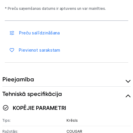
Sadzīves tehnika
* Preču saņemšanas datums ir aptuvens un var mainīties.
Skaistumkopšana
Sports un atpūta
Preču salīdzināšana
Ražotāju atjaunota tehnika
Pievienot sarakstam
Vēlmju saraksts
Pieejamība
Blogs
Tehniskā specifikācija
Piegāde un apmaksa
KOPĒJIE PARAMETRI
Tehnikas izvešana
Tips:
Krēsls
Ražotājs:
COUGAR