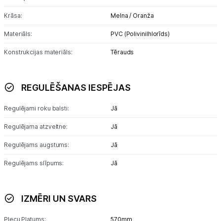
Uzņēmumiem
Krāsa:
Melna / Oranža
Tet pakalpojumi
Materiāls:
PVC (Polivinilhlorīds)
Konstrukcijas materiāls:
Tērauds
Kontakti
Informācija
REGULĒŠANAS IESPĒJAS
Regulējami roku balsti:
Jā
Regulējama atzveltne:
Jā
Regulējams augstums:
Jā
Regulējams slīpums:
Jā
IZMĒRI UN SVARS
Plecu Platums:
570mm