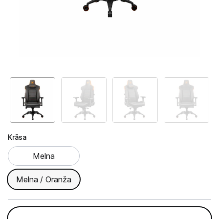
GAMING pasaule >
Portatīvie datori un piederumi
Audio
Stacionārie datori un piederumi
Stacionārie datori
Monitori
Peles
Krāsa
Krāsa
Klaviatūras
Melna
Web kameras
Melna / Oranža
Gaming krēsli un galdi
Paliktņi pelēm