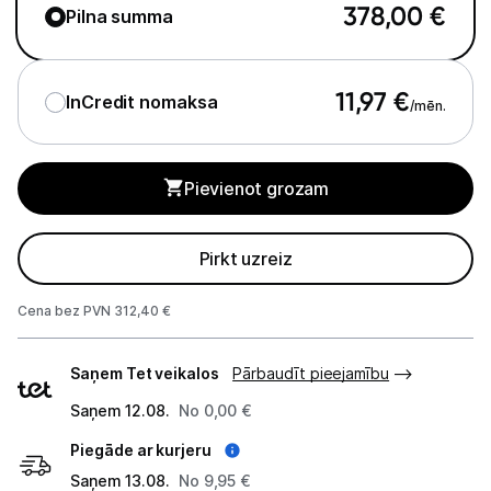
378,00
€
Pilna summa
Monitoru stiprinājumi
Spēļu konsoles un piederumi
11,97
€
InCredit nomaksa
/mēn.
Datu nesēji
Pievienot grozam
Projektori un ekrāni
Tīkla iekārtas
Pirkt uzreiz
Drukas iekārtas
Cena bez PVN 312,40 €
Biroja piederumi
Piegādes
Saņem Tet veikalos
Pārbaudīt pieejamību
veidi
Telefoni, planšetdatori
Saņem 12.08.
No 0,00 €
Viedierīces
Piegāde ar kurjeru
Saņem 13.08.
No 9,95 €