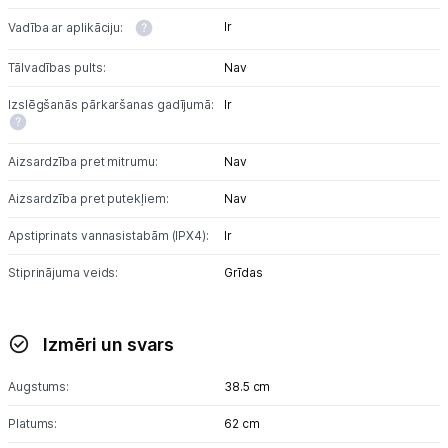
Ir
Vadība ar aplikāciju:
Tālvadības pults:
Nav
Izslēgšanās pārkaršanas gadījumā:
Ir
Aizsardzība pret mitrumu:
Nav
Aizsardzība pret putekļiem:
Nav
Apstiprinats vannasistabām (IPX4):
Ir
Stiprinājuma veids:
Grīdas
Izmēri un svars
Augstums:
38.5 cm
Platums:
62 cm