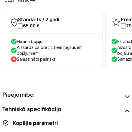
Uzzini vairāk
Informācija
Standarts
/ 2 gadi
Pre
65,00
€
79
Ekrāna bojājumi
Ekrāna 
Aizsardzība pret citiem nejaušiem
Aizsard
bojājumiem
bojāju
Samazināts pašrisks
Samazin
Pieejamība
Tehniskā specifikācija
Kopējie parametri