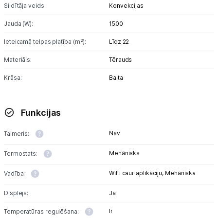
Sildītāja veids:
Konvekcijas
Jauda (W):
1500
Ieteicamā telpas platība (m²):
Līdz 22
Materiāls:
Tērauds
Krāsa:
Balta
Funkcijas
Nav
Taimeris:
Mehānisks
Termostats:
WiFi caur aplikāciju,
Mehāniska
Vadība:
Displejs:
Jā
Ir
Temperatūras regulēšana: