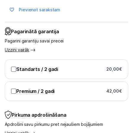
Ražotāju atjaunota tehnika
Pievienot sarakstam
Vēlmju saraksts
Pagarinātā garantija
Pagarini garantiju savai precei
Blogs
Uzzini vairāk
Piegāde un apmaksa
Standarts
/ 2 gadi
20,00
€
Tehnikas izvešana
Premium
/ 2 gadi
42,00
€
Uzņēmumiem
Tet pakalpojumi
Pirkuma apdrošināšana
Apdrošini savu pirkumu pret nejaušiem bojājumiem
Kontakti