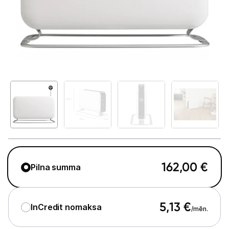
Telefoni, planšetdatori
Viedierīces
Sadzīves tehnika
Lielā tehnika
Iebūvējamā tehnika
Mazā tehnika
Kafijas pagatavošana
162,00
€
Pilna summa
Mazā virtuves tehnika
Klimata iekārtas
5,13
€
InCredit nomaksa
/mēn.
Gaisa sildītāji