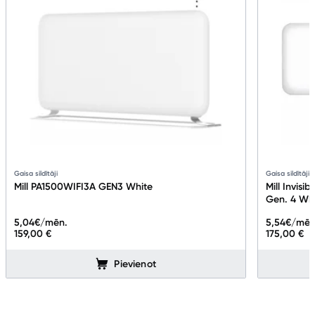
Gaisa sildītāji
Gaisa sildītāji
Mill PA1500WIFI3A GEN3 White
Mill Invis
Gen. 4 Wh
5,04
€/mēn.
5,54
€/mēn
159,00 €
175,00 €
Pievienot