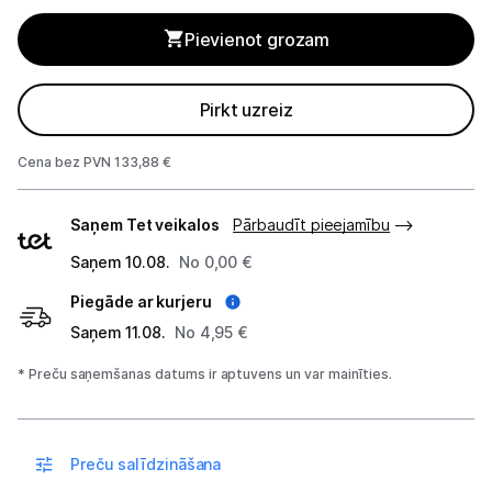
Gaisa mitrinātāji un aromatizētāji
Pievienot grozam
Gaisa attīrītāji
Gaisa sausinātāji
Pirkt uzreiz
Ventilatori
Cena bez PVN 133,88 €
Kondicionieri
Piegādes
Saņem Tet veikalos
Pārbaudīt pieejamību
veidi
Meteoroloģiskās stacijas
Saņem 10.08.
No 0,00 €
Piegāde ar kurjeru
Klimata iekārtu aksesuāri
Saņem 11.08.
No 4,95 €
Apģērbu kopšana
* Preču saņemšanas datums ir aptuvens un var mainīties.
Skaistumkopšana
Sports un atpūta
Preču salīdzināšana