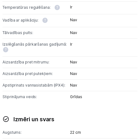
Ražotāju atjaunota tehnika
Ir
Temperatūras regulēšana:
Nav
Vadība ar aplikāciju:
Vēlmju saraksts
Tālvadības pults:
Nav
Blogs
Izslēgšanās pārkaršanas gadījumā:
Ir
Aizsardzība pret mitrumu:
Piegāde un apmaksa
Nav
Aizsardzība pret putekļiem:
Nav
Tehnikas izvešana
Apstiprinats vannasistabām (IPX4):
Nav
Stiprinājuma veids:
Grīdas
Uzņēmumiem
Tet pakalpojumi
Izmēri un svars
Augstums:
22 cm
Kontakti