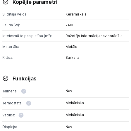
Kopējie parametri
Gaisa mitrinātāji un aromatizētāji
Sildītāja veids:
Keramiskais
Gaisa attīrītāji
Jauda (W):
2400
Gaisa sausinātāji
Ieteicamā telpas platība (m²):
Ražotājs informāciju nav norādījis
Ventilatori
Materiāls:
Metāls
Kondicionieri
Krāsa:
Sarkana
Meteoroloģiskās stacijas
Funkcijas
Klimata iekārtu aksesuāri
Nav
Taimeris:
Apģērbu kopšana
Mehānisks
Termostats:
Skaistumkopšana
Mehāniska
Vadība:
Sports un atpūta
Displejs:
Nav