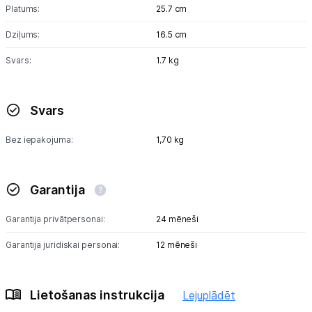
Platums:
25.7 cm
Informācija
Dziļums:
16.5 cm
Svars:
1.7 kg
Svars
Bez iepakojuma:
1,70 kg
Garantija
Garantija privātpersonai:
24 mēneši
Garantija juridiskai personai:
12 mēneši
Lietošanas instrukcija
Lejuplādēt