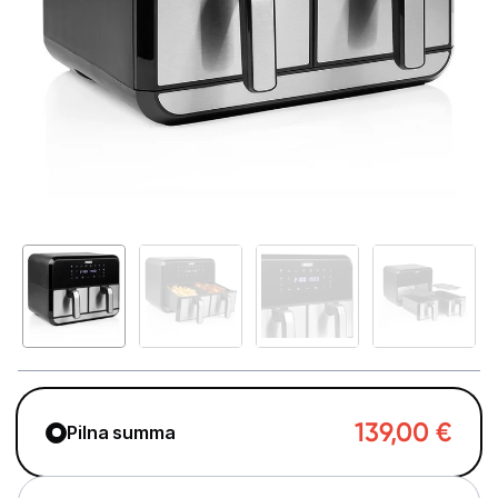
Telefoni, planšetdatori
Viedierīces
Sadzīves tehnika
Lielā tehnika
Iebūvējamā tehnika
Mazā tehnika
Kafijas pagatavošana
Mazā virtuves tehnika
Mikroviļņu krāsnis
139,00
€
Pilna summa
Tējkannas