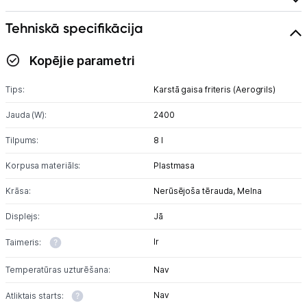
Tehniskā specifikācija
Tet pakalpojumi
Kopējie parametri
Kontakti
Tips:
Karstā gaisa friteris (Aerogrils)
Informācija
Jauda (W):
2400
Tilpums:
8 l
Korpusa materiāls:
Plastmasa
Krāsa:
Nerūsējoša tērauda,
Melna
Displejs:
Jā
Ir
Taimeris:
Temperatūras uzturēšana:
Nav
Nav
Atliktais starts: