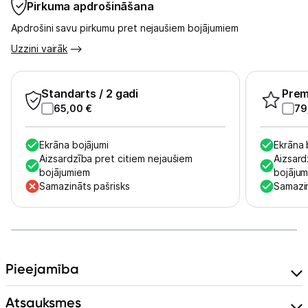
Pirkuma apdrošināšana
Skaistumkopšana
Apdrošini savu pirkumu pret nejaušiem bojājumiem
Uzzini vairāk
Sports un atpūta
Standarts
Ražotāju atjaunota tehnika
/ 2 gadi
Pre
65,00
€
79
Vēlmju saraksts
Ekrāna bojājumi
Ekrāna 
Aizsardzība pret citiem nejaušiem
Aizsard
bojājumiem
bojāju
Blogs
Samazināts pašrisks
Samazin
Piegāde un apmaksa
Tehnikas izvešana
Pieejamība
Atsauksmes
Uzņēmumiem