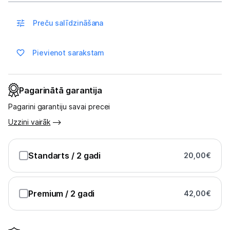
Multivārāmie katli
Preču salīdzināšana
Friteri
Vakuuma iepakotāji
Pievienot sarakstam
Virtuves svari
Pagarinātā garantija
Ūdens gāzēšanas aparāti
Pagarini garantiju savai precei
Mazās cepeškrāsnis
Uzzini vairāk
Mazās plītis
Standarts
/ 2 gadi
20,00
€
Ledus un saldējuma mašīnas
Mazās virtuves tehnikas aksesuāri
Premium
/ 2 gadi
42,00
€
Klimata iekārtas
Apģērbu kopšana