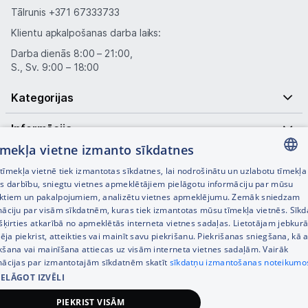
Tālrunis
+371 67333733
Klientu apkalpošanas darba laiks:
Darba dienās 8:00 – 21:00,
S., Sv. 9:00 – 18:00
Kategorijas
Informācija
tīmekļa vietne izmanto sīkdatnes
Noderīgas saites
īmekļa vietnē tiek izmantotas sīkdatnes, lai nodrošinātu un uzlabotu tīmekļa
LATVIAN
es darbību, sniegtu vietnes apmeklētājiem pielāgotu informāciju par mūsu
ktiem un pakalpojumiem, analizētu vietnes apmeklējumu. Zemāk sniedzam
RUSSIAN
māciju par visām sīkdatnēm, kuras tiek izmantotas mūsu tīmekļa vietnēs. Sīk
šķirties atkarībā no apmeklētās interneta vietnes sadaļas. Lietotājam jebkurā
ENGLISH
pēja piekrist, atteikties vai mainīt savu piekrišanu. Piekrišanas sniegšana, kā a
kšana vai mainīšana attiecas uz visām interneta vietnes sadaļām. Vairāk
mācijas par izmantotajām sīkdatnēm skatīt
sīkdatņu izmantošanas noteikumo
IELĀGOT IZVĒLI
© SIA Tet 2026 -
Visas cenas norādītas EUR ar PVN 21%
PIEKRIST VISĀM