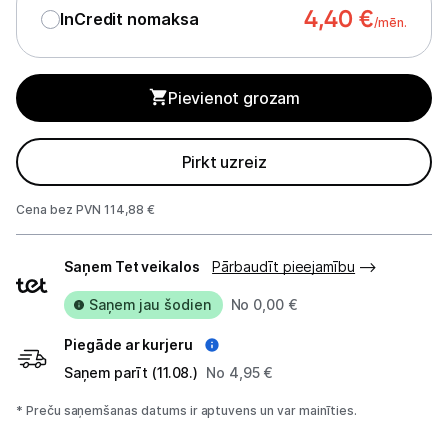
Blenderi
4,40
€
InCredit nomaksa
/mēn.
Mikseri
Pievienot grozam
Virtuves kombaini
Tosteri
Pirkt uzreiz
Sviestmaižu tosteri
Cena bez PVN 114,88 €
Grili
Piegādes
Saņem Tet veikalos
Pārbaudīt pieejamību
veidi
Augļu žāvētāji
Saņem jau šodien
No 0,00 €
Sulu spiedes
Piegāde ar kurjeru
Gaļas maļamās mašīnas
Saņem parīt (11.08.)
No 4,95 €
Maizes krāsnis
* Preču saņemšanas datums ir aptuvens un var mainīties.