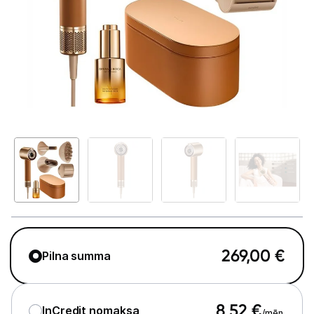
Telefoni, planšetdatori
Viedierīces
Sadzīves tehnika
Skaistumkopšana
Matu kopšana
Fēni
Lokšķēres
Matu taisnotāji
269,00
€
Pilna summa
Matu veidotāji
Matu griežamās mašīnas
8,52
€
InCredit nomaksa
/mēn.