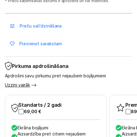
* Preču saņemšanas datums ir aptuvens un var mainīties.
Uzņēmumiem
Tet pakalpojumi
Preču salīdzināšana
Kontakti
Pievienot sarakstam
Informācija
Pirkuma apdrošināšana
Apdrošini savu pirkumu pret nejaušiem bojājumiem
Uzzini vairāk
Standarts
/ 2 gadi
Pre
69,00
€
89
Ekrāna bojājumi
Ekrāna 
Aizsardzība pret citiem nejaušiem
Aizsard