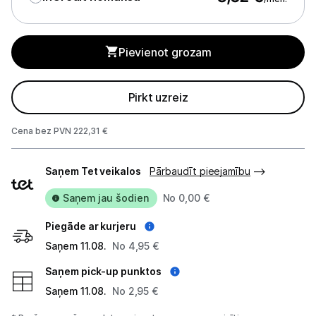
Ķermeņa kopšana
Veselība
Pievienot grozam
Sports un atpūta
Pirkt uzreiz
Ražotāju atjaunota tehnika
Cena bez PVN 222,31 €
Vēlmju saraksts
Piegādes
Saņem Tet veikalos
Pārbaudīt pieejamību
veidi
Saņem jau šodien
No 0,00 €
Blogs
Piegāde ar kurjeru
Piegāde un apmaksa
Saņem 11.08.
No 4,95 €
Saņem pick-up punktos
Tehnikas izvešana
Saņem 11.08.
No 2,95 €