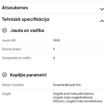
Atsauksmes
Tehniskā specifikācija
Jauda un vadība
Jauda (W):
1600
Ātrumu skaits:
3
Temperatūras režīmi:
4
Kopējie parametri
Sērija / modelis:
Dreame Miracle Pro
Uzgaļi:
Uzgalis pret matu pūkošanos,
Uzgalis matu nogludināšanai,
Difuzors,
Uzgalis matu ieveidošanai