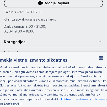
Uzdot jautājumu
Tālrunis
+371 67333733
Klientu apkalpošanas darba laiks:
Darba dienās 8:00 – 21:00,
S., Sv. 9:00 – 18:00
Kategorijas
Informācija
tīmekļa vietne izmanto sīkdatnes
Noderīgas saites
īmekļa vietnē tiek izmantotas sīkdatnes, lai nodrošinātu un uzlabotu tīmekļa
LATVIAN
es darbību, sniegtu vietnes apmeklētājiem pielāgotu informāciju par mūsu
ktiem un pakalpojumiem, analizētu vietnes apmeklējumu. Zemāk sniedzam
RUSSIAN
māciju par visām sīkdatnēm, kuras tiek izmantotas mūsu tīmekļa vietnēs. Sīk
šķirties atkarībā no apmeklētās interneta vietnes sadaļas. Lietotājam jebkurā
ENGLISH
pēja piekrist, atteikties vai mainīt savu piekrišanu. Piekrišanas sniegšana, kā a
kšana vai mainīšana attiecas uz visām interneta vietnes sadaļām. Vairāk
mācijas par izmantotajām sīkdatnēm skatīt
sīkdatņu izmantošanas noteikumo
IELĀGOT IZVĒLI
© SIA Tet 2026 -
Visas cenas norādītas EUR ar PVN 21%