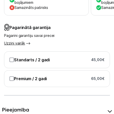
bojājumiem
bojāju
Samazināts pašrisks
Samazin
Pagarinātā garantija
Pagarini garantiju savai precei
Uzzini vairāk
Standarts
/ 2 gadi
45,00
€
Premium
/ 2 gadi
65,00
€
Pieejamība