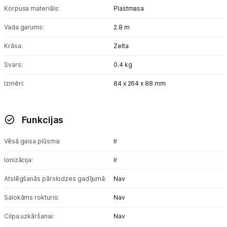
Korpusa materiāls:
Plastmasa
Vada garums:
2.8 m
Krāsa:
Zelta
Svars:
0.4 kg
Izmēri:
84 x 264 x 88 mm
Funkcijas
Vēsā gaisa plūsma:
Ir
Ionizācija:
Ir
Atslēgšanās pārslodzes gadījumā:
Nav
Salokāms rokturis:
Nav
Cilpa uzkāršanai:
Nav