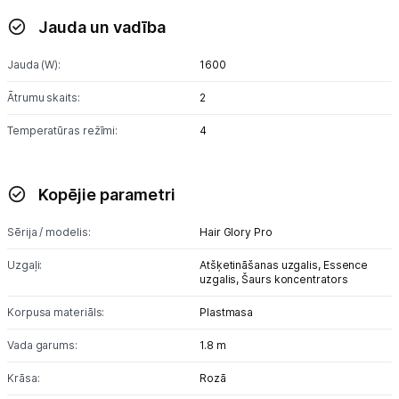
Ķermeņa kopšana
Jauda un vadība
Veselība
Jauda (W):
1600
Sports un atpūta
Ātrumu skaits:
2
Temperatūras režīmi:
4
Ražotāju atjaunota tehnika
Kopējie parametri
Vēlmju saraksts
Sērija / modelis:
Hair Glory Pro
Blogs
Uzgaļi:
Atšķetināšanas uzgalis,
Essence
uzgalis,
Šaurs koncentrators
Piegāde un apmaksa
Korpusa materiāls:
Plastmasa
Vada garums:
1.8 m
Tehnikas izvešana
Krāsa:
Rozā