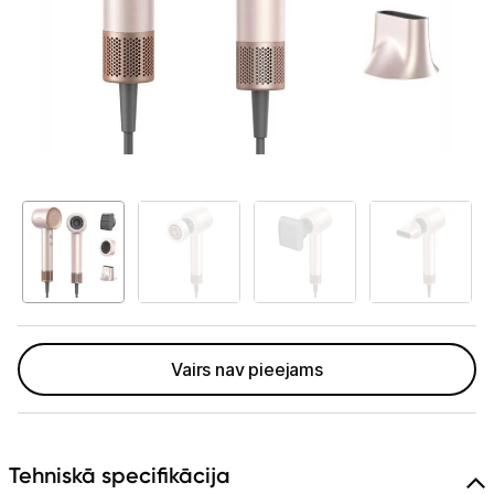
Telefoni, planšetdatori
Viedierīces
Sadzīves tehnika
Skaistumkopšana
Matu kopšana
Fēni
Lokšķēres
Matu taisnotāji
Vairs nav pieejams
Matu veidotāji
Matu griežamās mašīnas
Tehniskā specifikācija