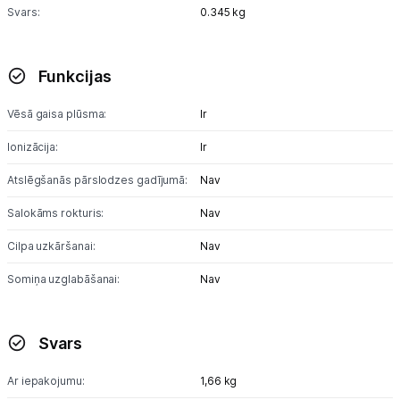
Uzņēmumiem
Svars:
0.345 kg
Tet pakalpojumi
Funkcijas
Kontakti
Vēsā gaisa plūsma:
Ir
Ionizācija:
Ir
Informācija
Atslēgšanās pārslodzes gadījumā:
Nav
Salokāms rokturis:
Nav
Cilpa uzkāršanai:
Nav
Somiņa uzglabāšanai:
Nav
Svars
Ar iepakojumu:
1,66 kg