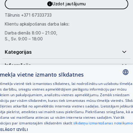
Uzdot jautājumu
Tālrunis
+371 67333733
Klientu apkalpošanas darba laiks:
Darba dienās 8:00 – 21:00,
S., Sv. 9:00 – 18:00
Kategorijas
Informācija
tīmekļa vietne izmanto sīkdatnes
Noderīgas saites
īmekļa vietnē tiek izmantotas sīkdatnes, lai nodrošinātu un uzlabotu tīmekļa
LATVIAN
es darbību, sniegtu vietnes apmeklētājiem pielāgotu informāciju par mūsu
ktiem un pakalpojumiem, analizētu vietnes apmeklējumu. Zemāk sniedzam
RUSSIAN
māciju par visām sīkdatnēm, kuras tiek izmantotas mūsu tīmekļa vietnēs. Sīk
šķirties atkarībā no apmeklētās interneta vietnes sadaļas. Lietotājam jebkurā
ENGLISH
pēja piekrist, atteikties vai mainīt savu piekrišanu. Piekrišanas sniegšana, kā a
kšana vai mainīšana attiecas uz visām interneta vietnes sadaļām. Vairāk
mācijas par izmantotajām sīkdatnēm skatīt
sīkdatņu izmantošanas noteikumo
IELĀGOT IZVĒLI
© SIA Tet 2026 -
Visas cenas norādītas EUR ar PVN 21%