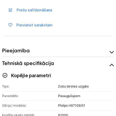
Blogs
Preču salīdzināšana
Piegāde un apmaksa
Pievienot sarakstam
Tehnikas izvešana
Uzņēmumiem
Pieejamība
Tehniskā specifikācija
Tet pakalpojumi
Kopējie parametri
Kontakti
Tips:
Zobu birstes uzgalis
Informācija
Paredzēts:
Pieaugušajiem
Sērija / modelis:
Philips HX7109/01
Kustību skaits minūtē:
62000