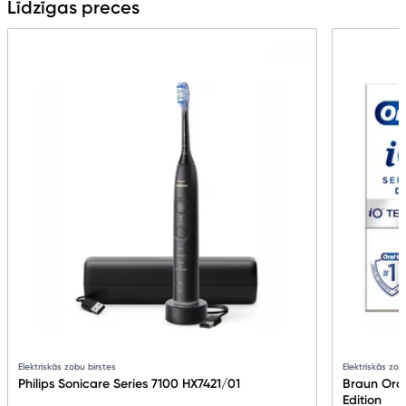
Līdzīgas preces
Elektriskās zobu birstes
Elektriskās zob
Philips Sonicare Series 7100 HX7421/01
Braun Oral
Edition