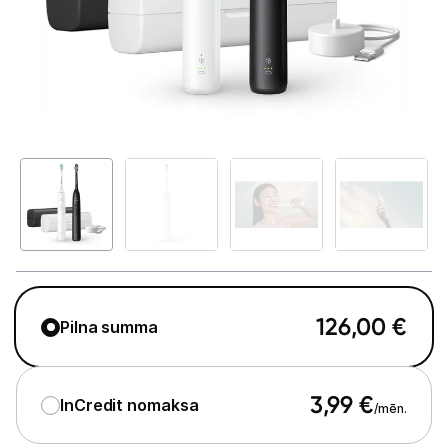
Telefoni, planšetdatori
Viedierīces
Sadzīves tehnika
Skaistumkopšana
Matu kopšana
Ķermeņa kopšana
Veselība
126,00
€
Pilna summa
Elektriskās zobu birstes
Aksesuāri el. zobu birstēm
3,99
€
InCredit nomaksa
/mēn.
Svari