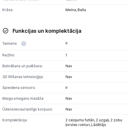
Krāsa:
Melna,
Balta
Funkcijas un komplektācija
Ir
Taimeris:
Režīmi:
1
Balināšana un pulēšana:
Nav
3D tīrīšanas tehnoloģija:
Nav
Spiediena sensors:
Ir
Maiga smaganu masāža:
Nav
Ūdensnecaurlaidīgs korpuss:
Nav
Komplektācija:
2 ceļojumu futlāri,
2 uzgaļi,
2 zobu
birstes rokturi,
Lādētājs