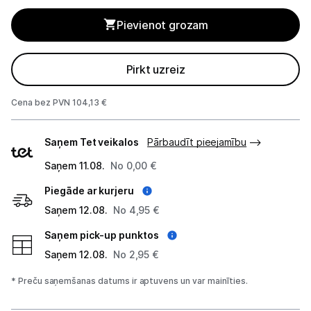
Alkometri
Pievienot grozam
Masāžas ierīces
Pirkt uzreiz
Sejas kopšanas ierīces
Asinsspiediena mērītāji
Cena bez PVN 104,13 €
Piegādes
Sildīšanas ierīces
Saņem Tet veikalos
Pārbaudīt pieejamību
veidi
Termometri
Saņem 11.08.
No 0,00 €
Piegāde ar kurjeru
Sports un atpūta
Saņem 12.08.
No 4,95 €
Ražotāju atjaunota tehnika
Saņem pick-up punktos
Saņem 12.08.
No 2,95 €
Vēlmju saraksts
* Preču saņemšanas datums ir aptuvens un var mainīties.