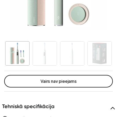
Telefoni, planšetdatori
Viedierīces
Sadzīves tehnika
Skaistumkopšana
Matu kopšana
Ķermeņa kopšana
Veselība
Vairs nav pieejams
Elektriskās zobu birstes
Aksesuāri el. zobu birstēm
Tehniskā specifikācija
Svari