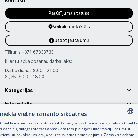
Kontakti
Pasūtījuma statuss
Veikalu meklētājs
Uzdot jautājumu
Tālrunis
+371 67333733
Klientu apkalpošanas darba laiks:
Darba dienās 8:00 – 21:00,
S., Sv. 9:00 – 18:00
Kategorijas
Informācija
tīmekļa vietne izmanto sīkdatnes
Noderīgas saites
īmekļa vietnē tiek izmantotas sīkdatnes, lai nodrošinātu un uzlabotu tīmekļa
LATVIAN
es darbību, sniegtu vietnes apmeklētājiem pielāgotu informāciju par mūsu
ktiem un pakalpojumiem, analizētu vietnes apmeklējumu. Zemāk sniedzam
RUSSIAN