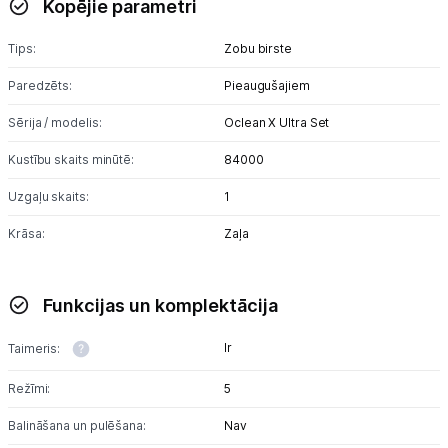
Kopējie parametri
Alkometri
Tips:
Zobu birste
Masāžas ierīces
Paredzēts:
Pieaugušajiem
Sejas kopšanas ierīces
Sērija / modelis:
Oclean X Ultra Set
Asinsspiediena mērītāji
Kustību skaits minūtē:
84000
Sildīšanas ierīces
Uzgaļu skaits:
1
Krāsa:
Termometri
Zaļa
Sports un atpūta
Funkcijas un komplektācija
Ražotāju atjaunota tehnika
Ir
Taimeris:
Režīmi:
5
Vēlmju saraksts
Balināšana un pulēšana:
Nav