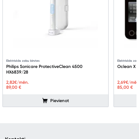
Elektriskās zobu birstes
Elektriskās zob
Philips Sonicare ProtectiveClean 4500
Oclean X P
HX6839/28
2,82
€/mēn.
2,69
€/mēn
89,00 €
85,00 €
8
Pievienot