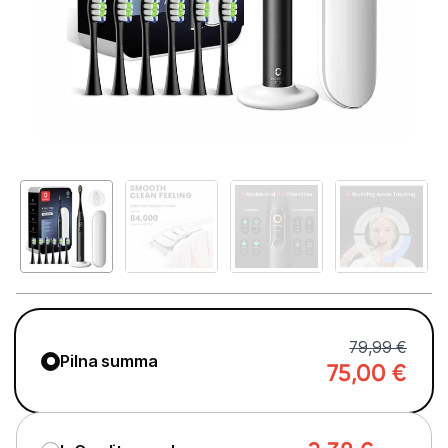
Telefoni, planšetdatori
Viedierīces
Sadzīves tehnika
Skaistumkopšana
Matu kopšana
Ķermeņa kopšana
Veselība
Elektriskās zobu birstes
79,99 €
Pilna summa
75,00
€
Aksesuāri el. zobu birstēm
Svari