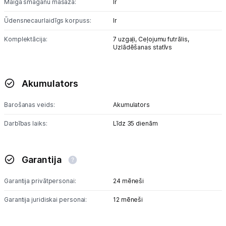
Maiga smaganu masāža:
Ir
Ūdensnecaurlaidīgs korpuss:
Ir
Komplektācija:
7 uzgaļi,
Ceļojumu futrālis,
Uzlādēšanas statīvs
Akumulators
Barošanas veids:
Akumulators
Darbības laiks:
Līdz 35 dienām
Garantija
Garantija privātpersonai:
24 mēneši
Garantija juridiskai personai:
12 mēneši