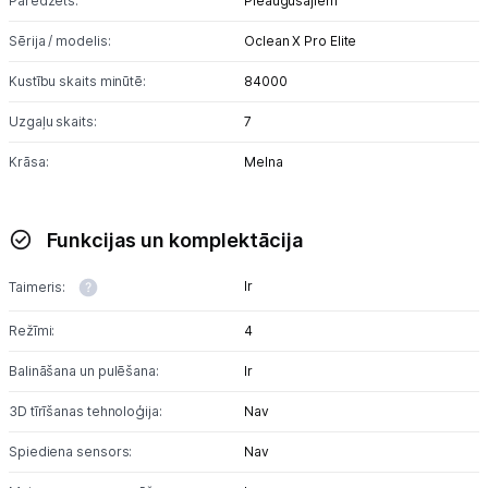
Paredzēts:
Pieaugušajiem
Sērija / modelis:
Oclean X Pro Elite
Kustību skaits minūtē:
84000
Uzgaļu skaits:
7
Krāsa:
Melna
Funkcijas un komplektācija
Ir
Taimeris:
Režīmi:
4
Balināšana un pulēšana:
Ir
3D tīrīšanas tehnoloģija:
Nav
Spiediena sensors:
Nav