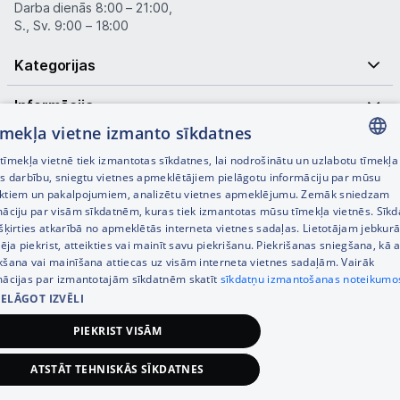
Darba dienās 8:00 – 21:00,
S., Sv. 9:00 – 18:00
Kategorijas
Informācija
tīmekļa vietne izmanto sīkdatnes
Noderīgas saites
īmekļa vietnē tiek izmantotas sīkdatnes, lai nodrošinātu un uzlabotu tīmekļa
LATVIAN
es darbību, sniegtu vietnes apmeklētājiem pielāgotu informāciju par mūsu
ktiem un pakalpojumiem, analizētu vietnes apmeklējumu. Zemāk sniedzam
RUSSIAN
māciju par visām sīkdatnēm, kuras tiek izmantotas mūsu tīmekļa vietnēs. Sīk
šķirties atkarībā no apmeklētās interneta vietnes sadaļas. Lietotājam jebkurā
ENGLISH
pēja piekrist, atteikties vai mainīt savu piekrišanu. Piekrišanas sniegšana, kā a
kšana vai mainīšana attiecas uz visām interneta vietnes sadaļām. Vairāk
mācijas par izmantotajām sīkdatnēm skatīt
sīkdatņu izmantošanas noteikumo
IELĀGOT IZVĒLI
© SIA Tet 2026 -
Visas cenas norādītas EUR ar PVN 21%
PIEKRIST VISĀM
Interneta veikala izstrāde —
ATSTĀT TEHNISKĀS SĪKDATNES
75,00
€
Pievienot grozam