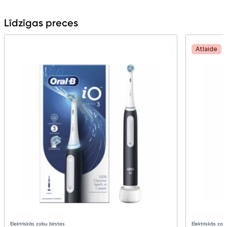
Līdzīgas preces
Atlaide
Elektriskās zobu birstes
Elektriskās zob