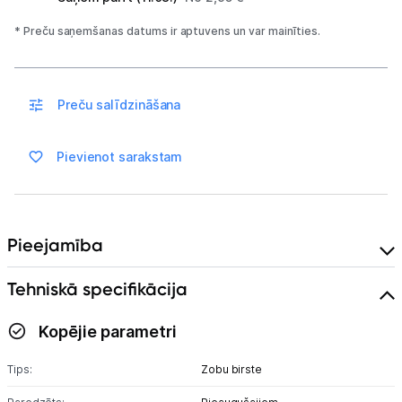
Blogs
* Preču saņemšanas datums ir aptuvens un var mainīties.
Piegāde un apmaksa
Preču salīdzināšana
Tehnikas izvešana
Pievienot sarakstam
Uzņēmumiem
Tet pakalpojumi
Pieejamība
Kontakti
Tehniskā specifikācija
Informācija
Kopējie parametri
Tips:
Zobu birste