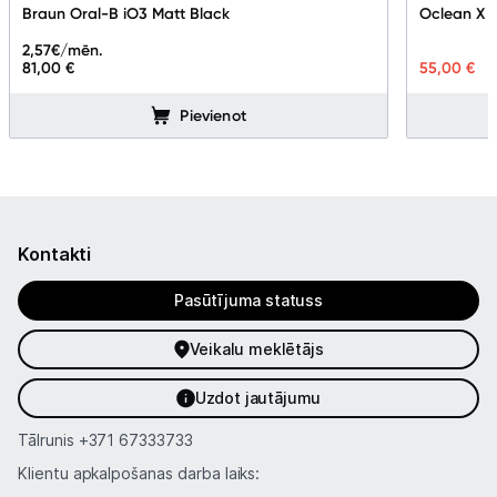
Braun Oral-B iO3 Matt Black
Oclean X L
2,57
€/mēn.
81,00 €
55,00 €
6
Pievienot
Kontakti
Pasūtījuma statuss
Veikalu meklētājs
Uzdot jautājumu
Tālrunis
+371 67333733
Klientu apkalpošanas darba laiks: