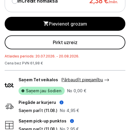
2,38
€
InCredit nomaksa
/mēn.
Alkometri
Masāžas ierīces
Pievienot grozam
Sejas kopšanas ierīces
Pirkt uzreiz
Asinsspiediena mērītāji
Sildīšanas ierīces
Atlaides periods: 20.07.2026. - 20.08.2026.
Cena bez PVN 61,98 €
Termometri
Piegādes
Saņem Tet veikalos
Pārbaudīt pieejamību
Sports un atpūta
veidi
Saņem jau šodien
No 0,00 €
Ražotāju atjaunota tehnika
Piegāde ar kurjeru
Saņem parīt (11.08.)
No 4,95 €
Vēlmju saraksts
Saņem pick-up punktos
Saņem parīt (11.08.)
No 2,95 €