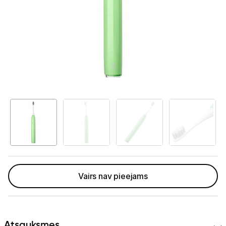
Telefoni, planšetdatori
Viedierīces
Sadzīves tehnika
Skaistumkopšana
Matu kopšana
Ķermeņa kopšana
Veselība
Elektriskās zobu birstes
Vairs nav pieejams
Aksesuāri el. zobu birstēm
Svari
Atsauksmes