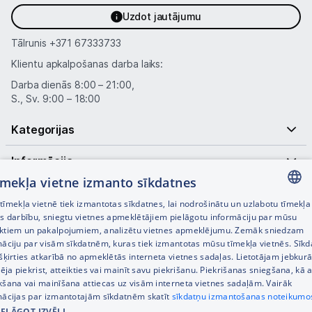
Uzdot jautājumu
Tālrunis
+371 67333733
Klientu apkalpošanas darba laiks:
Darba dienās 8:00 – 21:00,
S., Sv. 9:00 – 18:00
Kategorijas
Informācija
tīmekļa vietne izmanto sīkdatnes
Noderīgas saites
īmekļa vietnē tiek izmantotas sīkdatnes, lai nodrošinātu un uzlabotu tīmekļa
LATVIAN
es darbību, sniegtu vietnes apmeklētājiem pielāgotu informāciju par mūsu
ktiem un pakalpojumiem, analizētu vietnes apmeklējumu. Zemāk sniedzam
RUSSIAN
māciju par visām sīkdatnēm, kuras tiek izmantotas mūsu tīmekļa vietnēs. Sīk
šķirties atkarībā no apmeklētās interneta vietnes sadaļas. Lietotājam jebkurā
ENGLISH
pēja piekrist, atteikties vai mainīt savu piekrišanu. Piekrišanas sniegšana, kā a
kšana vai mainīšana attiecas uz visām interneta vietnes sadaļām. Vairāk
mācijas par izmantotajām sīkdatnēm skatīt
sīkdatņu izmantošanas noteikumo
IELĀGOT IZVĒLI