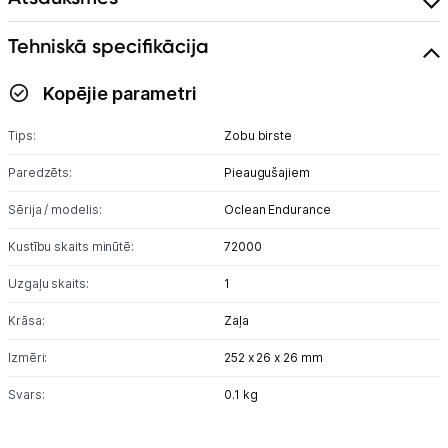
Alkometri
Tehniskā specifikācija
Masāžas ierīces
Kopējie parametri
Sejas kopšanas ierīces
Tips:
Zobu birste
Asinsspiediena mērītāji
Paredzēts:
Pieaugušajiem
Sildīšanas ierīces
Sērija / modelis:
Oclean Endurance
Termometri
Kustību skaits minūtē:
72000
Sports un atpūta
Uzgaļu skaits:
1
Krāsa:
Zaļa
Ražotāju atjaunota tehnika
Izmēri:
252 x 26 x 26 mm
Svars:
0.1 kg
Vēlmju saraksts