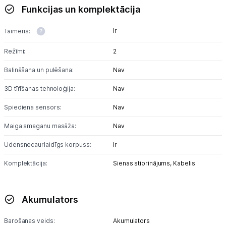
Blogs
Funkcijas un komplektācija
Ir
Taimeris:
Piegāde un apmaksa
Režīmi:
2
Tehnikas izvešana
Balināšana un pulēšana:
Nav
3D tīrīšanas tehnoloģija:
Nav
Uzņēmumiem
Spiediena sensors:
Nav
Tet pakalpojumi
Maiga smaganu masāža:
Nav
Ūdensnecaurlaidīgs korpuss:
Ir
Kontakti
Komplektācija:
Sienas stiprinājums,
Kabelis
Informācija
Akumulators
Barošanas veids:
Akumulators