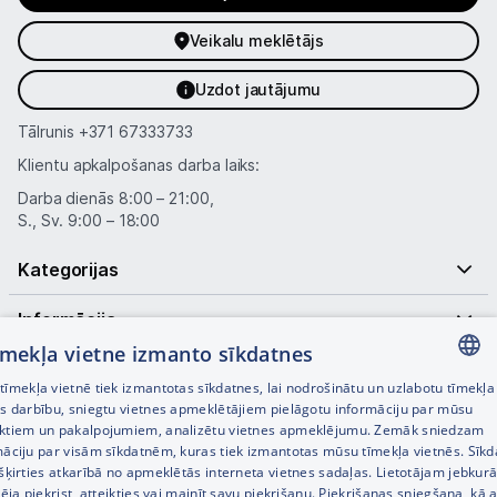
Veikalu meklētājs
Uzdot jautājumu
Tālrunis
+371 67333733
Klientu apkalpošanas darba laiks:
Darba dienās 8:00 – 21:00,
S., Sv. 9:00 – 18:00
Kategorijas
Informācija
tīmekļa vietne izmanto sīkdatnes
Noderīgas saites
īmekļa vietnē tiek izmantotas sīkdatnes, lai nodrošinātu un uzlabotu tīmekļa
LATVIAN
es darbību, sniegtu vietnes apmeklētājiem pielāgotu informāciju par mūsu
ktiem un pakalpojumiem, analizētu vietnes apmeklējumu. Zemāk sniedzam
RUSSIAN
māciju par visām sīkdatnēm, kuras tiek izmantotas mūsu tīmekļa vietnēs. Sīk
šķirties atkarībā no apmeklētās interneta vietnes sadaļas. Lietotājam jebkurā
ENGLISH
pēja piekrist, atteikties vai mainīt savu piekrišanu. Piekrišanas sniegšana, kā a