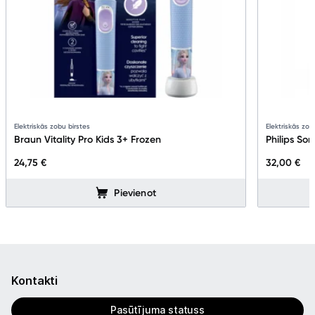
Elektriskās zobu birstes
Elektriskās zob
Braun Vitality Pro Kids 3+ Frozen
Philips So
24,75 €
32,00 €
Pievienot
Kontakti
Pasūtījuma statuss