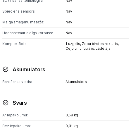
3D tīrīšanas tehnoloģija:
Nav
Blogs
Spiediena sensors:
Nav
Piegāde un apmaksa
Maiga smaganu masāža:
Nav
Ūdensnecaurlaidīgs korpuss:
Nav
Tehnikas izvešana
Komplektācija:
1 uzgalis,
Zobu birstes rokturis,
Ceļojumu futrālis,
Lādētājs
Uzņēmumiem
Akumulators
Tet pakalpojumi
Barošanas veids:
Akumulators
Kontakti
Svars
Informācija
Ar iepakojumu:
0,58 kg
Bez iepakojuma:
0,31 kg