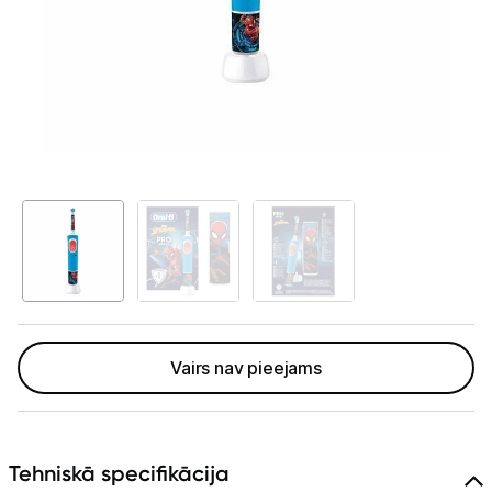
Telefoni, planšetdatori
Viedierīces
Sadzīves tehnika
Skaistumkopšana
Matu kopšana
Ķermeņa kopšana
Veselība
Elektriskās zobu birstes
Vairs nav pieejams
Aksesuāri el. zobu birstēm
Svari
Tehniskā specifikācija