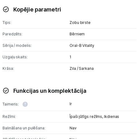
Alkometri
Kopējie parametri
Masāžas ierīces
Tips:
Zobu birste
Sejas kopšanas ierīces
Paredzēts:
Bērniem
Asinsspiediena mērītāji
Sērija / modelis:
Oral-B Vitality
Uzgaļu skaits:
1
Sildīšanas ierīces
Krāsa:
Zila / Sarkana
Termometri
Sports un atpūta
Funkcijas un komplektācija
Ražotāju atjaunota tehnika
Ir
Taimeris:
Režīmi:
Īpaši jūtīgs režīms,
Ikdienas
Vēlmju saraksts
Balināšana un pulēšana:
Nav