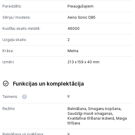
Paredzēts:
Pieaugušajiem
Sērija / modelis:
Aeno Sonic DB5
Kustību skaits minūtē:
46000
Uzgaļu skaits:
2
Krāsa:
Melna
Izmēri:
213 х 159 х 40 mm
Funkcijas un komplektācija
Ir
Taimeris:
Režīmi:
Balināšana,
Smaganu kopšana,
Saudzīgi masē smaganas,
Kvalitatīvai tīrīšanai ikdienā,
Maiga
tīrīšana
Balināšana un pulēšana:
Ir