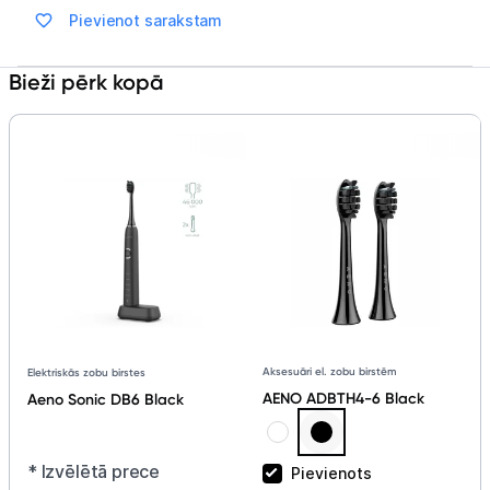
Blogs
Pievienot sarakstam
Piegāde un apmaksa
Bieži pērk kopā
Tehnikas izvešana
Uzņēmumiem
Tet pakalpojumi
Kontakti
Aksesuāri el. zobu birstēm
Elektriskās zobu birstes
Informācija
AENO ADBTH4-6 Black
Aeno Sonic DB6 Black
* Izvēlētā prece
Pievienots