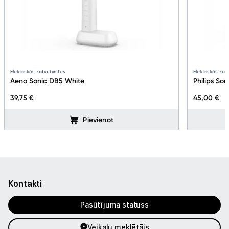
Elektriskās zobu birstes
Elektriskās zob
Aeno Sonic DB5 White
Philips So
39,75 €
45,00 €
Pievienot
Kontakti
Pasūtījuma statuss
Veikalu meklētājs