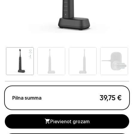
Telefoni, planšetdatori
Viedierīces
Sadzīves tehnika
Skaistumkopšana
Matu kopšana
Ķermeņa kopšana
Veselība
39,75
€
Pilna summa
Elektriskās zobu birstes
Aksesuāri el. zobu birstēm
Pievienot grozam
Svari