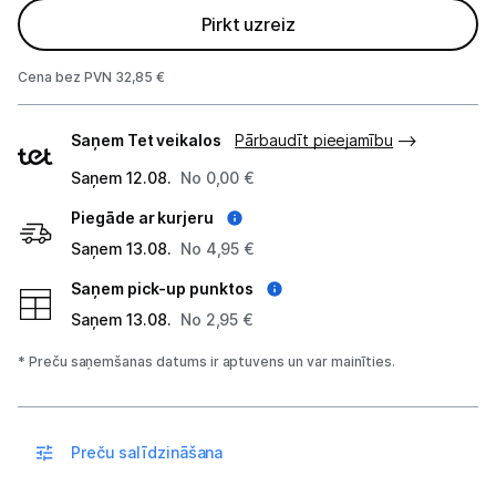
Alkometri
Pirkt uzreiz
Masāžas ierīces
Cena bez PVN 32,85 €
Sejas kopšanas ierīces
Piegādes
Saņem Tet veikalos
Pārbaudīt pieejamību
veidi
Asinsspiediena mērītāji
Saņem 12.08.
No 0,00 €
Sildīšanas ierīces
Piegāde ar kurjeru
Saņem 13.08.
No 4,95 €
Termometri
Saņem pick-up punktos
Sports un atpūta
Saņem 13.08.
No 2,95 €
Ražotāju atjaunota tehnika
* Preču saņemšanas datums ir aptuvens un var mainīties.
Vēlmju saraksts
Preču salīdzināšana