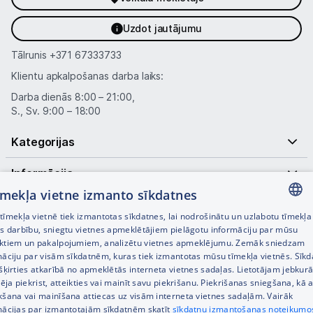
Uzdot jautājumu
Tālrunis
+371 67333733
Klientu apkalpošanas darba laiks:
Darba dienās 8:00 – 21:00,
S., Sv. 9:00 – 18:00
Kategorijas
Informācija
tīmekļa vietne izmanto sīkdatnes
Noderīgas saites
īmekļa vietnē tiek izmantotas sīkdatnes, lai nodrošinātu un uzlabotu tīmekļa
LATVIAN
es darbību, sniegtu vietnes apmeklētājiem pielāgotu informāciju par mūsu
ktiem un pakalpojumiem, analizētu vietnes apmeklējumu. Zemāk sniedzam
RUSSIAN
māciju par visām sīkdatnēm, kuras tiek izmantotas mūsu tīmekļa vietnēs. Sīk
šķirties atkarībā no apmeklētās interneta vietnes sadaļas. Lietotājam jebkurā
ENGLISH
pēja piekrist, atteikties vai mainīt savu piekrišanu. Piekrišanas sniegšana, kā a
kšana vai mainīšana attiecas uz visām interneta vietnes sadaļām. Vairāk
mācijas par izmantotajām sīkdatnēm skatīt
sīkdatņu izmantošanas noteikumo