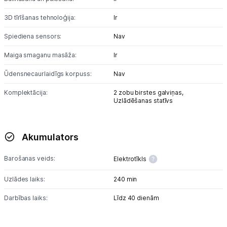
3D tīrīšanas tehnoloģija:
Ir
Spiediena sensors:
Nav
Maiga smaganu masāža:
Ir
Ūdensnecaurlaidīgs korpuss:
Nav
Komplektācija:
2 zobu birstes galviņas,
Uzlādēšanas statīvs
Akumulators
Barošanas veids:
Elektrotīkls
Uzlādes laiks:
240 min
Darbības laiks:
Līdz 40 dienām