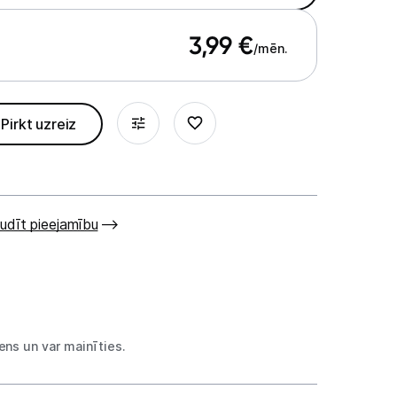
3,99
€
/mēn.
Pirkt uzreiz
udīt pieejamību
ns un var mainīties.