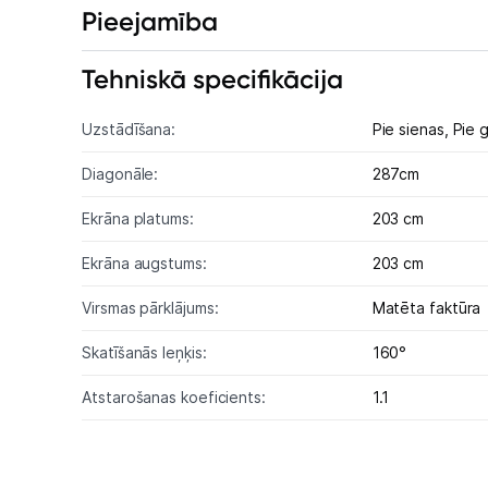
Pieejamība
Tehniskā specifikācija
Uzstādīšana:
Pie sienas,
Pie 
Diagonāle:
287cm
Ekrāna platums:
203 cm
Ekrāna augstums:
203 cm
Virsmas pārklājums:
Matēta faktūra
Skatīšanās leņķis:
160°
Atstarošanas koeficients:
1.1