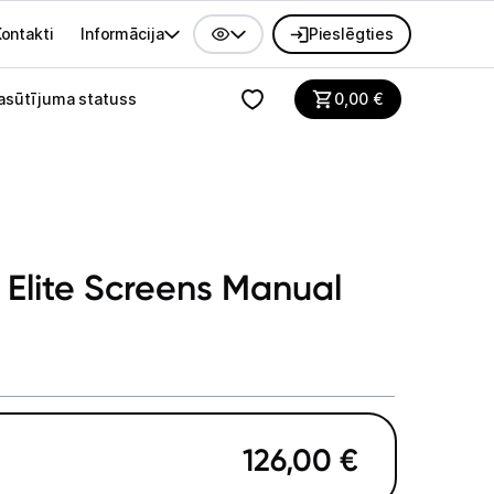
ontakti
Informācija
Pieslēgties
alvenes izvēlne
asūtījuma statuss
0,00
€
 Elite Screens Manual
126,00
€