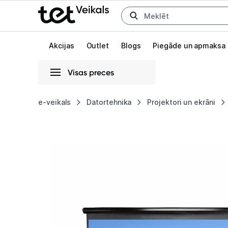
Uz kategorijam
Uz galveno saturu
Akcijas
Outlet
Blogs
Piegāde un apmaksa
Visas preces
Gaišā
Tumšā
Sistēmas
e-veikals
Datortehnika
Projektori un ekrāni
Projektora
Animācijas
ekrāns
Globāls iestatījums animāciju aktivizēšanai vai deaktivizēšanai visā l
Elite
Screens
Manual
Series
M113UWS1