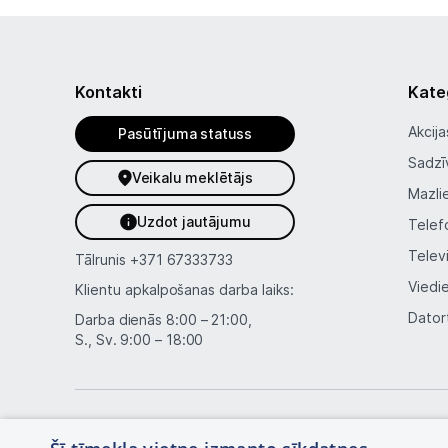
Kontakti
Kate
Akcija
Pasūtījuma statuss
Sadzī
Veikalu meklētājs
Mazli
Uzdot jautājumu
Telef
Telev
Tālrunis
+371 67333733
Viedi
Klientu apkalpošanas darba laiks:
Dator
Darba dienās 8:00 – 21:00,
S., Sv. 9:00 – 18:00