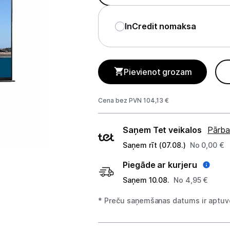
GAMING pasaule >
Portatīvie datori un piederumi
InCredit nomaksa
Audio
Stacionārie datori un piederumi
Pievienot grozam
Spēļu konsoles un piederumi
Cena bez PVN 104,13 €
Datu nesēji
Piegādes
Saņem Tet veikalos
Pārba
Projektori un ekrāni
veidi
Saņem rīt (07.08.)
No 0,00 €
Projektori
Piegāde ar kurjeru
Saņem 10.08.
No 4,95 €
Ekrāni projektoriem
* Preču saņemšanas datums ir aptuve
Projektoru piederumi
Projektoru stiprinājumi