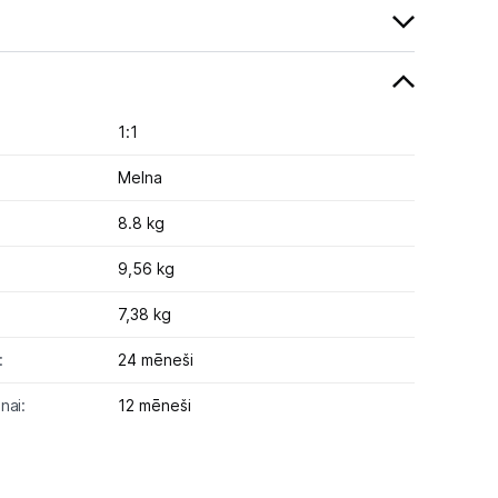
1:1
Melna
8.8 kg
9,56 kg
7,38 kg
:
24 mēneši
nai:
12 mēneši