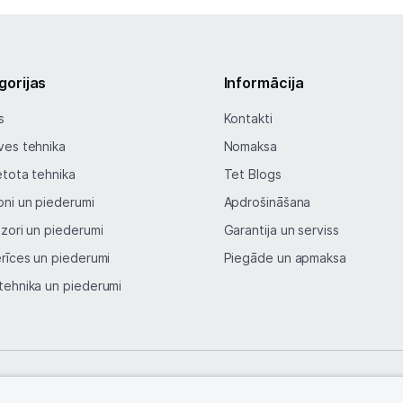
Vēlmju saraksts
gorijas
Informācija
Blogs
s
Kontakti
Piegāde un apmaksa
ves tehnika
Nomaksa
etota tehnika
Tet Blogs
Tehnikas izvešana
oni un piederumi
Apdrošināšana
izori un piederumi
Garantija un serviss
Uzņēmumiem
erīces un piederumi
Piegāde un apmaksa
tehnika un piederumi
Tet pakalpojumi
Kontakti
Informācija