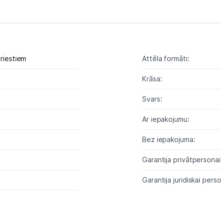
Tīkla iekārtas
Drukas iekārtas
griestiem
Attēla formāti:
Biroja piederumi
Krāsa:
Telefoni, planšetdatori
Svars:
Viedierīces
Ar iepakojumu:
Sadzīves tehnika
Bez iepakojuma:
Skaistumkopšana
Garantija privātpersonai
Garantija juridiskai perso
Sports un atpūta
Ražotāju atjaunota tehnika