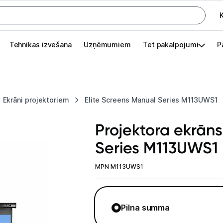
K
G
Tehnikas izvešana
Uzņēmumiem
Tet pakalpojumi
P
Pieslēgties
Pasūtījuma statuss
Ekrāni projektoriem
Elite Screens Manual Series M113UWS1
Akcijas
Projektora ekrāns
Outlet
Series M113UWS1
apā.
Izvēlies kāroto ierīci izdevīgāk!
MPN M113UWS1
TV un audio
Datortehnika
Pilna summa