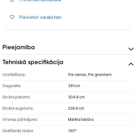
Vēlmju saraksts
Pievienot sarakstam
Blogs
Pieejamība
Piegāde un apmaksa
Tehniskā specifikācija
Tehnikas izvešana
Uzstādīšana:
Pie sienas,
Pie griestiem
Uzņēmumiem
Diagonāle:
381cm
Ekrāna platums:
304.8 cm
Tet pakalpojumi
Ekrāna augstums:
228.6 cm
Kontakti
Virsmas pārklājums:
Matēta faktūra
Skatīšanās leņķis:
160°
Informācija