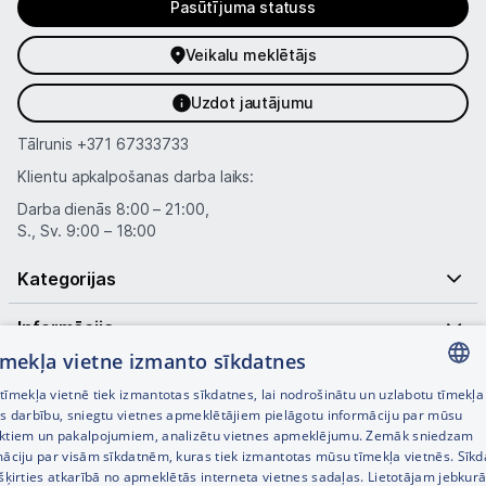
Pasūtījuma statuss
Veikalu meklētājs
Uzdot jautājumu
Tālrunis
+371 67333733
Klientu apkalpošanas darba laiks:
Darba dienās 8:00 – 21:00,
S., Sv. 9:00 – 18:00
Kategorijas
Informācija
tīmekļa vietne izmanto sīkdatnes
Noderīgas saites
īmekļa vietnē tiek izmantotas sīkdatnes, lai nodrošinātu un uzlabotu tīmekļa
LATVIAN
es darbību, sniegtu vietnes apmeklētājiem pielāgotu informāciju par mūsu
ktiem un pakalpojumiem, analizētu vietnes apmeklējumu. Zemāk sniedzam
RUSSIAN
māciju par visām sīkdatnēm, kuras tiek izmantotas mūsu tīmekļa vietnēs. Sīk
šķirties atkarībā no apmeklētās interneta vietnes sadaļas. Lietotājam jebkurā
ENGLISH