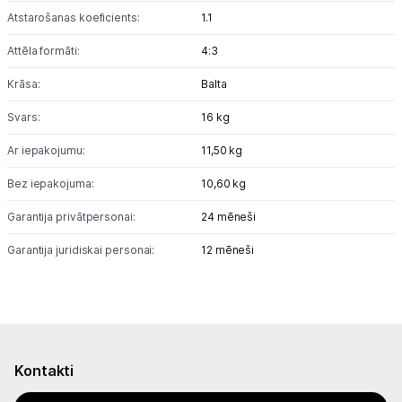
Atstarošanas koeficients:
1.1
Attēla formāti:
4:3
Krāsa:
Balta
Svars:
16 kg
Ar iepakojumu:
11,50 kg
Bez iepakojuma:
10,60 kg
Garantija privātpersonai:
24 mēneši
Garantija juridiskai personai:
12 mēneši
Kontakti