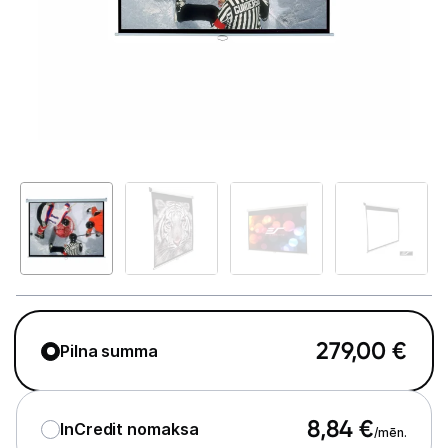
GAMING pasaule >
Portatīvie datori un piederumi
Audio
Stacionārie datori un piederumi
Spēļu konsoles un piederumi
Datu nesēji
Projektori un ekrāni
Projektori
279,00
€
Pilna summa
Ekrāni projektoriem
Projektoru piederumi
8,84
€
InCredit nomaksa
/mēn.
Projektoru stiprinājumi