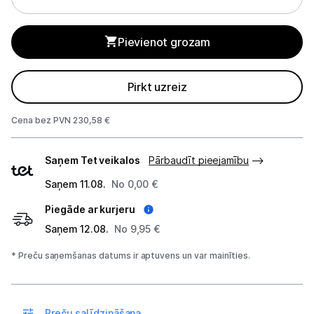
Tīkla iekārtas
Pievienot grozam
Drukas iekārtas
Pirkt uzreiz
Biroja piederumi
Cena bez PVN 230,58 €
Telefoni, planšetdatori
Piegādes
Viedierīces
Saņem Tet veikalos
Pārbaudīt pieejamību
veidi
Saņem 11.08.
No 0,00 €
Sadzīves tehnika
Piegāde ar kurjeru
Skaistumkopšana
Saņem 12.08.
No 9,95 €
* Preču saņemšanas datums ir aptuvens un var mainīties.
Sports un atpūta
Ražotāju atjaunota tehnika
Preču salīdzināšana