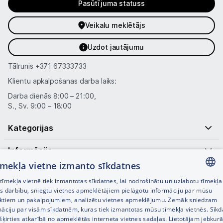
Pasūtījuma statuss
Veikalu meklētājs
Uzdot jautājumu
Tālrunis
+371 67333733
Klientu apkalpošanas darba laiks:
Darba dienās 8:00 – 21:00,
S., Sv. 9:00 – 18:00
Kategorijas
Informācija
tīmekļa vietne izmanto sīkdatnes
Noderīgas saites
īmekļa vietnē tiek izmantotas sīkdatnes, lai nodrošinātu un uzlabotu tīmekļa
LATVIAN
es darbību, sniegtu vietnes apmeklētājiem pielāgotu informāciju par mūsu
ktiem un pakalpojumiem, analizētu vietnes apmeklējumu. Zemāk sniedzam
RUSSIAN
māciju par visām sīkdatnēm, kuras tiek izmantotas mūsu tīmekļa vietnēs. Sīk
šķirties atkarībā no apmeklētās interneta vietnes sadaļas. Lietotājam jebkurā
ENGLISH