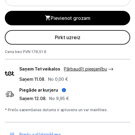
Tīkla iekārtas
Pievienot grozam
Drukas iekārtas
Pirkt uzreiz
Biroja piederumi
Cena bez PVN 178,51 €
Telefoni, planšetdatori
Piegādes
Viedierīces
Saņem Tet veikalos
Pārbaudīt pieejamību
veidi
Saņem 11.08.
No 0,00 €
Sadzīves tehnika
Piegāde ar kurjeru
Skaistumkopšana
Saņem 12.08.
No 9,95 €
* Preču saņemšanas datums ir aptuvens un var mainīties.
Sports un atpūta
Ražotāju atjaunota tehnika
Preču salīdzināšana