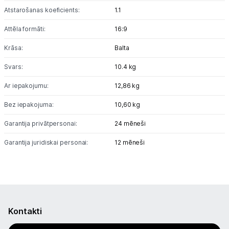
Atstarošanas koeficients:
1.1
Attēla formāti:
16:9
Krāsa:
Balta
Svars:
10.4 kg
Ar iepakojumu:
12,86 kg
Bez iepakojuma:
10,60 kg
Garantija privātpersonai:
24 mēneši
Garantija juridiskai personai:
12 mēneši
Kontakti