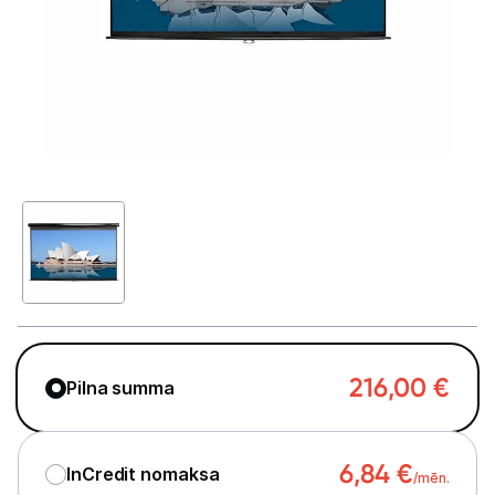
GAMING pasaule >
Portatīvie datori un piederumi
Audio
Stacionārie datori un piederumi
Spēļu konsoles un piederumi
Datu nesēji
Projektori un ekrāni
Projektori
216,00
€
Pilna summa
Ekrāni projektoriem
Projektoru piederumi
6,84
€
InCredit nomaksa
/mēn.
Projektoru stiprinājumi