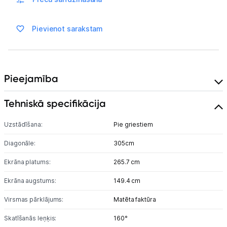
Vēlmju saraksts
Pievienot sarakstam
Blogs
Pieejamība
Piegāde un apmaksa
Tehniskā specifikācija
Tehnikas izvešana
Uzstādīšana:
Pie griestiem
Uzņēmumiem
Diagonāle:
305cm
Ekrāna platums:
265.7 cm
Tet pakalpojumi
Ekrāna augstums:
149.4 cm
Kontakti
Virsmas pārklājums:
Matēta faktūra
Skatīšanās leņķis:
160°
Informācija