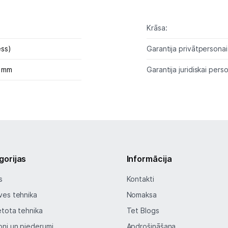
Tīkla iekārtas
Krāsa:
Drukas iekārtas
ess)
Garantija privātpersonai
Biroja piederumi
3 mm
Garantija juridiskai perso
Telefoni, planšetdatori
Viedierīces
Sadzīves tehnika
gorijas
Informācija
Skaistumkopšana
s
Kontakti
Sports un atpūta
ves tehnika
Nomaksa
etota tehnika
Tet Blogs
Ražotāju atjaunota tehnika
oni un piederumi
Apdrošināšana