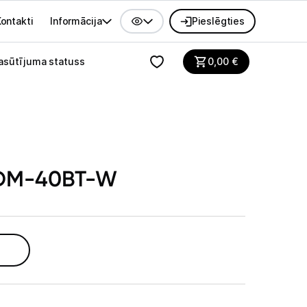
ontakti
Informācija
Pieslēgties
alvenes izvēlne
asūtījuma statuss
0,00
€
r DM-40BT-W