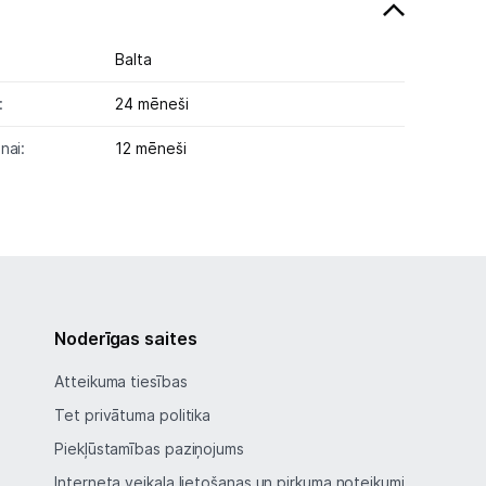
Balta
:
24 mēneši
nai:
12 mēneši
Noderīgas saites
Atteikuma tiesības
Tet privātuma politika
Piekļūstamības paziņojums
Interneta veikala lietošanas un pirkuma noteikumi