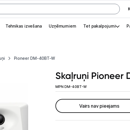
K
G
Tehnikas izvešana
Uzņēmumiem
Tet pakalpojumi
P
Pieslēgties
Pasūtījuma statuss
uņi
Pioneer DM-40BT-W
Akcijas
Skaļruņi Pionee
Outlet
apā.
MPN DM-40BT-W
Izvēlies kāroto ierīci izdevīgāk!
TV un audio
Vairs nav pieejams
Datortehnika