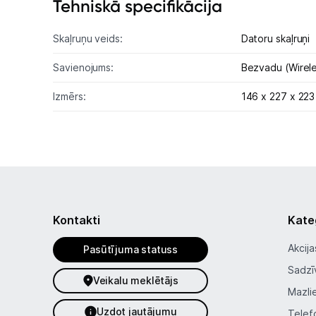
Tehniskā specifikācija
Skaļruņu veids:
Datoru skaļruņi
Savienojums:
Bezvadu (Wirel
Izmērs:
146 x 227 x 22
Kontakti
Kate
Akcija
Pasūtījuma statuss
Sadzī
Veikalu meklētājs
Mazli
Uzdot jautājumu
Telef