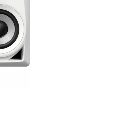
GAMING pasaule >
Portatīvie datori un piederumi
Audio
Austiņas
Bezvadu skaļruņi
Datoru skaļruņi
Mikrofoni
Stacionārie datori un piederumi
Spēļu konsoles un piederumi
Datu nesēji
Projektori un ekrāni