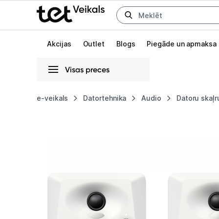
Uz kategorijam
Uz galveno saturu
Akcijas
Outlet
Blogs
Piegāde un apmaksa
Visas preces
Gaišā
Tumšā
Sistēmas
e-veikals
Datortehnika
Audio
Datoru skaļr
Skaļruņi
Animācijas
Pioneer
Globāls iestatījums animāciju aktivizēšanai vai deaktivizēšanai visā l
DM-
40BT-
W