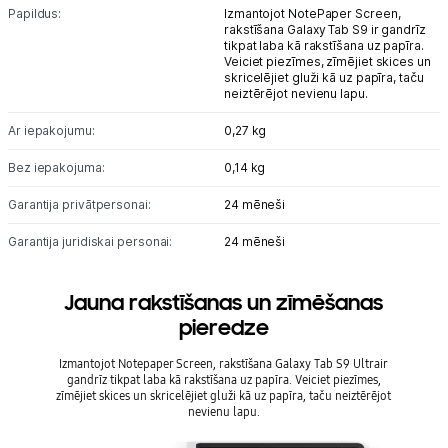
Papildus:
Izmantojot NotePaper Screen,
rakstīšana Galaxy Tab S9 ir gandrīz
tikpat laba kā rakstīšana uz papīra.
Veiciet piezīmes, zīmējiet skices un
skricelējiet gluži kā uz papīra, taču
neiztērējot nevienu lapu.
Ar iepakojumu:
0,27 kg
Bez iepakojuma:
0,14 kg
Garantija privātpersonai:
24 mēneši
Garantija juridiskai personai:
24 mēneši
Jauna rakstīšanas un zīmēšanas
pieredze
Izmantojot Notepaper Screen, rakstīšana Galaxy Tab S9 Ultrair
gandrīz tikpat laba kā rakstīšana uz papīra. Veiciet piezīmes,
zīmējiet skices un skricelējiet gluži kā uz papīra, taču neiztērējot
nevienu lapu.