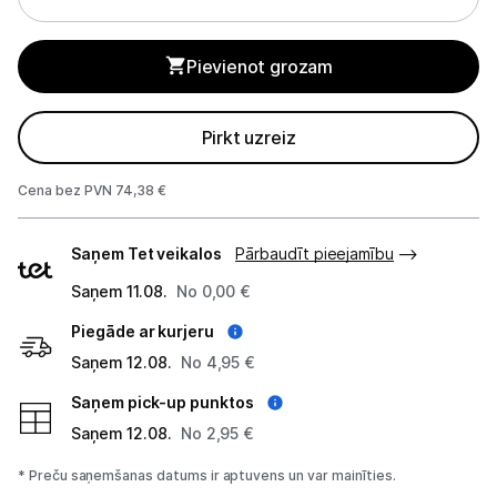
Viedierīces
Sadzīves tehnika
Pievienot grozam
Skaistumkopšana
Pirkt uzreiz
Sports un atpūta
Cena bez PVN 74,38 €
Ražotāju atjaunota tehnika
Piegādes
Saņem Tet veikalos
Pārbaudīt pieejamību
veidi
Saņem 11.08.
No 0,00 €
Vēlmju saraksts
Piegāde ar kurjeru
Blogs
Saņem 12.08.
No 4,95 €
Saņem pick-up punktos
Piegāde un apmaksa
Saņem 12.08.
No 2,95 €
* Preču saņemšanas datums ir aptuvens un var mainīties.
Tehnikas izvešana