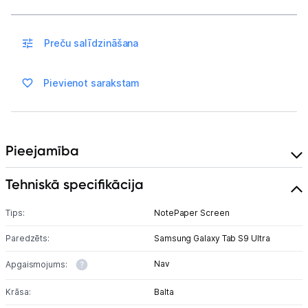
Uzņēmumiem
Preču salīdzināšana
Tet pakalpojumi
Pievienot sarakstam
Kontakti
Pieejamība
Informācija
Tehniskā specifikācija
Tips:
NotePaper Screen
Paredzēts:
Samsung Galaxy Tab S9 Ultra
Nav
Apgaismojums:
Krāsa:
Balta