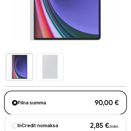
Telefoni, planšetdatori
Telefoni un aksesuāri
Planšetdatori un aksesuāri
Planšetdatori
Somas un apvalki planšetdatoriem
Citi aksesuāri
E-grāmatu lasītāji
E-grāmatu lasītāju aksesuāri
90,00
€
Pilna summa
Piederumi
Stacionārie un bezvadu telefoni
2,85
€
InCredit nomaksa
/mēn.