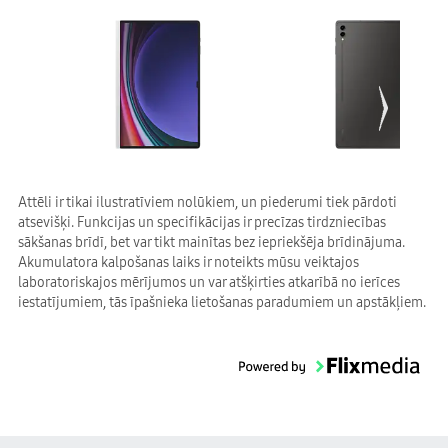
Attēli ir tikai ilustratīviem nolūkiem, un piederumi tiek pārdoti
atsevišķi. Funkcijas un specifikācijas ir precīzas tirdzniecības
sākšanas brīdī, bet var tikt mainītas bez iepriekšēja brīdinājuma.
Akumulatora kalpošanas laiks ir noteikts mūsu veiktajos
laboratoriskajos mērījumos un var atšķirties atkarībā no ierīces
iestatījumiem, tās īpašnieka lietošanas paradumiem un apstākļiem.