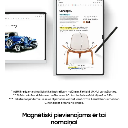
* Attēlā redzama simulācija tikai ilustratīvam nolūkam. Faktiskā UX/UI var atšķirties.
** Skārienekrāna skāriena atpazīšana var būt ierobežota salīdzinājumā ar S Pen.
*** Pirkstu nospiedumu un sejas atpazīšana var būt ierobežota. Lai uzlabotu atpazīšan
u, noņemiet ekrānu no ierīces.
Magnētiski pievienojams ērtai
nomaiņai