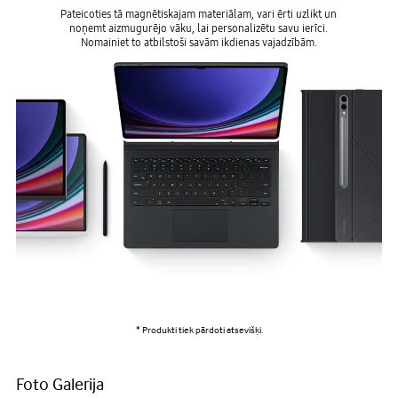
Pateicoties tā magnētiskajam materiālam, vari ērti uzlikt un
noņemt aizmugurējo vāku, lai personalizētu savu ierīci.
Nomainiet to atbilstoši savām ikdienas vajadzībām.
* Produkti tiek pārdoti atsevišķi.
Foto Galerija