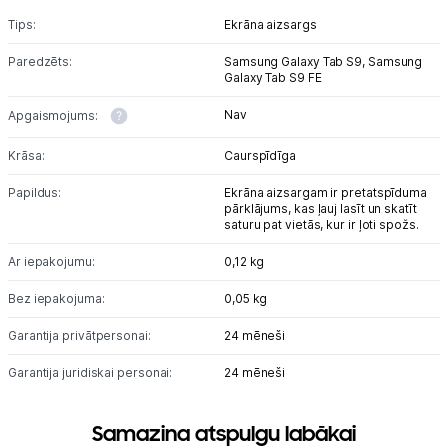
Viedierīces
Tips:
Ekrāna aizsargs
Sadzīves tehnika
Paredzēts:
Samsung Galaxy Tab S9,
Samsung
Galaxy Tab S9 FE
Skaistumkopšana
Nav
Apgaismojums:
Sports un atpūta
Krāsa:
Caurspīdīga
Papildus:
Ekrāna aizsargam ir pretatspīduma
Ražotāju atjaunota tehnika
pārklājums, kas ļauj lasīt un skatīt
saturu pat vietās, kur ir ļoti spožs.
Ar iepakojumu:
0,12 kg
Vēlmju saraksts
Bez iepakojuma:
0,05 kg
Blogs
Garantija privātpersonai:
24 mēneši
Garantija juridiskai personai:
24 mēneši
Piegāde un apmaksa
Samazina atspulgu labākai
Tehnikas izvešana