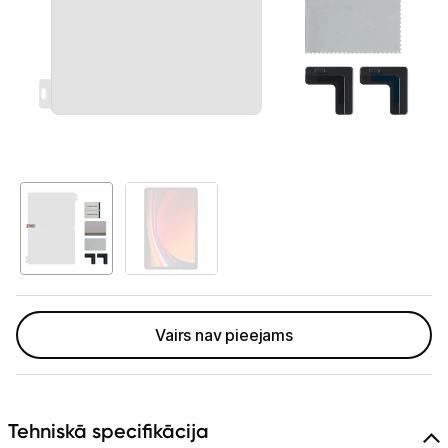
Telefoni, planšetdatori
Telefoni un aksesuāri
Planšetdatori un aksesuāri
Planšetdatori
Somas un apvalki planšetdatoriem
Citi aksesuāri
E-grāmatu lasītāji
E-grāmatu lasītāju aksesuāri
Vairs nav pieejams
Piederumi
Stacionārie un bezvadu telefoni
Tehniskā specifikācija