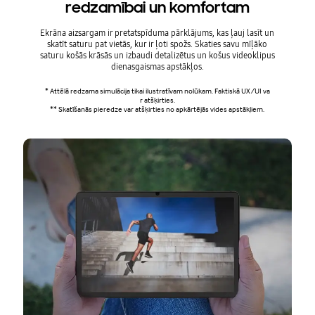
redzamībai un komfortam
Ekrāna aizsargam ir pretatspīduma pārklājums, kas ļauj lasīt un
Uzņēmumiem
skatīt saturu pat vietās, kur ir ļoti spožs. Skaties savu mīļāko
saturu košās krāsās un izbaudi detalizētus un košus videoklipus
dienasgaismas apstākļos.
Tet pakalpojumi
* Attēlā redzama simulācija tikai ilustratīvam nolūkam. Faktiskā UX/UI va
r atšķirties.
** Skatīšanās pieredze var atšķirties no apkārtējās vides apstākļiem.
Kontakti
Informācija