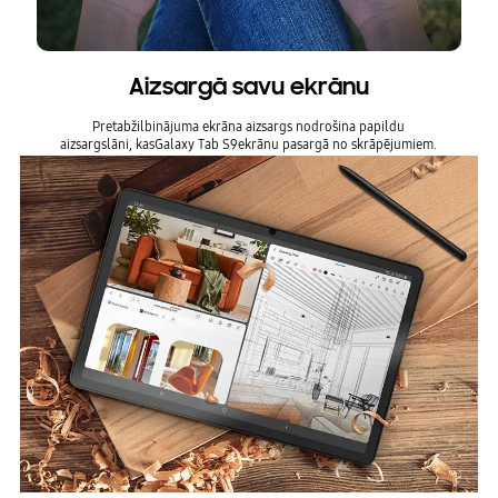
Aizsargā savu ekrānu
Pretabžilbinājuma ekrāna aizsargs nodrošina papildu
aizsargslāni, kasGalaxy Tab S9ekrānu pasargā no skrāpējumiem.