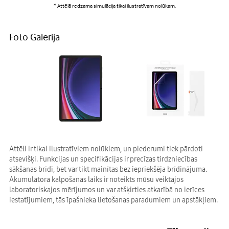
* Attēlā redzama simulācija tikai ilustratīvam nolūkam.
Foto Galerija
Attēli ir tikai ilustratīviem nolūkiem, un piederumi tiek pārdoti
atsevišķi. Funkcijas un specifikācijas ir precīzas tirdzniecības
sākšanas brīdī, bet var tikt mainītas bez iepriekšēja brīdinājuma.
Akumulatora kalpošanas laiks ir noteikts mūsu veiktajos
laboratoriskajos mērījumos un var atšķirties atkarībā no ierīces
iestatījumiem, tās īpašnieka lietošanas paradumiem un apstākļiem.