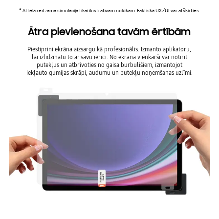
* Attēlā redzama simulācija tikai ilustratīvam nolūkam. Faktiskā UX/UI var atšķirties.
Ātra pievienošana tavām ērtībām
Piestiprini ekrāna aizsargu kā profesionālis. Izmanto aplikatoru,
lai izlīdzinātu to ar savu ierīci. No ekrāna vienkārši var notīrīt
putekļus un atbrīvoties no gaisa burbulīšiem, izmantojot
iekļauto gumijas skrāpi, audumu un putekļu noņemšanas uzlīmi.