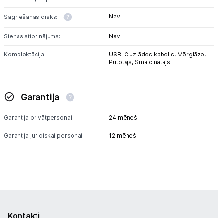
Nav
Sagriešanas disks:
Skaistumkopšana
Sienas stiprinājums:
Nav
Sports un atpūta
Komplektācija:
USB-C uzlādes kabelis,
Mērglāze,
Putotājs,
Smalcinātājs
Ražotāju atjaunota tehnika
Garantija
Vēlmju saraksts
Garantija privātpersonai:
24 mēneši
Blogs
Garantija juridiskai personai:
12 mēneši
Piegāde un apmaksa
Tehnikas izvešana
Uzņēmumiem
Kontakti