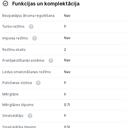
Multivārāmie katli
Funkcijas un komplektācija
Friteri
Bezpakāpju ātruma regulēšana:
Nav
Vakuuma iepakotāji
Ir
Turbo režīms:
Nav
Virtuves svari
Impulsa režīms:
Režīmu skaits:
2
Ūdens gāzēšanas aparāti
Nav
Pretšļakstīšanās sistēma:
Mazās cepeškrāsnis
Ledus smalcināšanas režīms:
Nav
Mazās plītis
Ir
Putošanas slotiņa:
Ledus un saldējuma mašīnas
Mērglāze:
Ir
Mazās virtuves tehnikas aksesuāri
Mērglāzes tilpums:
0.7l
Klimata iekārtas
Ir
Smalcinātājs:
Apģērbu kopšana
Smalcinātāja tilpums:
0.5l