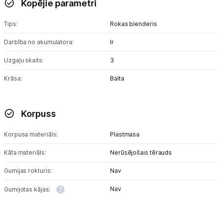
Kopējie parametri
Blenderi
Tips:
Rokas blenderis
Mikseri
Darbība no akumulatora:
Ir
Virtuves kombaini
Uzgaļu skaits:
3
Tosteri
Krāsa:
Balta
Sviestmaižu tosteri
Korpuss
Grili
Korpusa materiāls:
Augļu žāvētāji
Plastmasa
Kāta materiāls:
Nerūsējošais tērauds
Sulu spiedes
Gumijas rokturis:
Nav
Gaļas maļamās mašīnas
Nav
Gumijotas kājas:
Maizes krāsnis