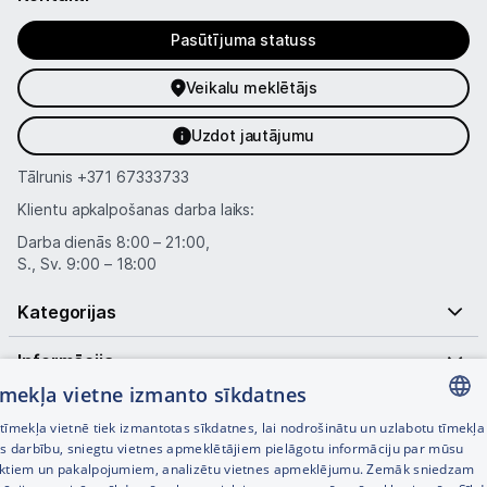
Pasūtījuma statuss
Tet pakalpojumi
Veikalu meklētājs
Kontakti
Uzdot jautājumu
Tālrunis
+371 67333733
Informācija
Klientu apkalpošanas darba laiks:
Darba dienās 8:00 – 21:00,
S., Sv. 9:00 – 18:00
Kategorijas
Informācija
tīmekļa vietne izmanto sīkdatnes
Noderīgas saites
īmekļa vietnē tiek izmantotas sīkdatnes, lai nodrošinātu un uzlabotu tīmekļa
LATVIAN
es darbību, sniegtu vietnes apmeklētājiem pielāgotu informāciju par mūsu
ktiem un pakalpojumiem, analizētu vietnes apmeklējumu. Zemāk sniedzam
RUSSIAN