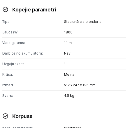
Kopējie parametri
Tet pakalpojumi
Tips:
Stacionārais blenderis
Kontakti
Jauda (W):
1800
Vada garums:
1.1 m
Informācija
Darbība no akumulatora:
Nav
Uzgaļu skaits:
1
Krāsa:
Melna
Izmēri:
512 x 247 x 195 mm
Svars:
4.5 kg
Korpuss