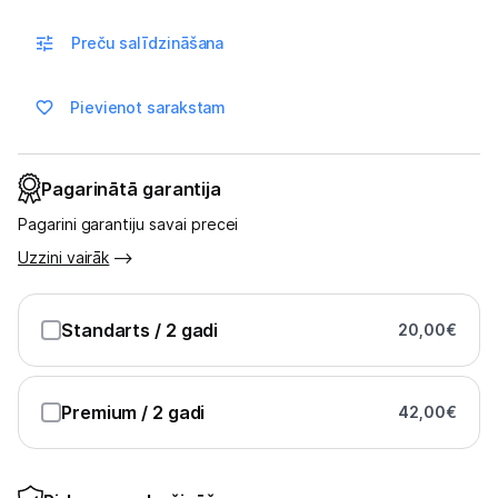
Multivārāmie katli
Preču salīdzināšana
Friteri
Vakuuma iepakotāji
Pievienot sarakstam
Virtuves svari
Pagarinātā garantija
Ūdens gāzēšanas aparāti
Pagarini garantiju savai precei
Mazās cepeškrāsnis
Uzzini vairāk
Mazās plītis
Standarts
/ 2 gadi
20,00
€
Ledus un saldējuma mašīnas
Mazās virtuves tehnikas aksesuāri
Premium
/ 2 gadi
42,00
€
Klimata iekārtas
Apģērbu kopšana