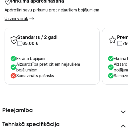
Pirkuma apdrošināšana
Apdrošini savu pirkumu pret nejaušiem bojājumiem
Skaistumkopšana
Uzzini vairāk
Sports un atpūta
Standarts
/ 2 gadi
Pre
Ražotāju atjaunota tehnika
65,00
€
79
Ekrāna bojājumi
Ekrāna 
Vēlmju saraksts
Aizsardzība pret citiem nejaušiem
Aizsard
bojājumiem
bojāju
Samazināts pašrisks
Samazin
Blogs
Piegāde un apmaksa
Pieejamība
Tehnikas izvešana
Tehniskā specifikācija
Uzņēmumiem