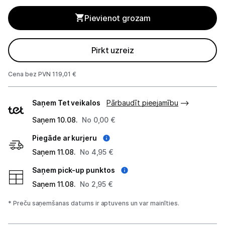
Blenderi
Pievienot grozam
Mikseri
Virtuves kombaini
Pirkt uzreiz
Tosteri
Cena bez PVN 119,01 €
Sviestmaižu tosteri
Piegādes
Saņem Tet veikalos
Pārbaudīt pieejamību
veidi
Grili
Saņem 10.08.
No 0,00 €
Piegāde ar kurjeru
Augļu žāvētāji
Saņem 11.08.
No 4,95 €
Sulu spiedes
Saņem pick-up punktos
Gaļas maļamās mašīnas
Saņem 11.08.
No 2,95 €
* Preču saņemšanas datums ir aptuvens un var mainīties.
Maizes krāsnis