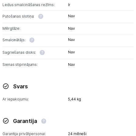
Ledus smalcināšanas režīms:
Ir
Nav
Putošanas slotiņa:
Mērglāze:
Nav
Nav
Smalcinātājs:
Nav
Sagriešanas disks:
Sienas stiprinājums:
Nav
Svars
Ar iepakojumu:
5,44 kg
Garantija
Garantija privātpersonai:
24 mēneši