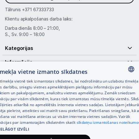
Tālrunis
+371 67333733
Klientu apkalpošanas darba laiks:
Darba dienās 8:00 – 21:00,
S., Sv. 9:00 – 18:00
Kategorijas
Informācija
tīmekļa vietne izmanto sīkdatnes
Noderīgas saites
īmekļa vietnē tiek izmantotas sīkdatnes, lai nodrošinātu un uzlabotu tīmekļa
LATVIAN
es darbību, sniegtu vietnes apmeklētājiem pielāgotu informāciju par mūsu
ktiem un pakalpojumiem, analizētu vietnes apmeklējumu. Zemāk sniedzam
RUSSIAN
māciju par visām sīkdatnēm, kuras tiek izmantotas mūsu tīmekļa vietnēs. Sīk
šķirties atkarībā no apmeklētās interneta vietnes sadaļas. Lietotājam jebkurā
ENGLISH
pēja piekrist, atteikties vai mainīt savu piekrišanu. Piekrišanas sniegšana, kā a
kšana vai mainīšana attiecas uz visām interneta vietnes sadaļām. Vairāk
mācijas par izmantotajām sīkdatnēm skatīt
sīkdatņu izmantošanas noteikumo
IELĀGOT IZVĒLI
© SIA Tet 2026 -
Visas cenas norādītas EUR ar PVN 21%