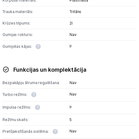
Korpusa materiāls:
Plastmasa
Trauka materiāls:
Tritāns
Krūzes tilpums:
2l
Gumijas rokturis:
Nav
Ir
Gumijotas kājas:
Funkcijas un komplektācija
Bezpakāpju ātruma regulēšana:
Nav
Nav
Turbo režīms:
Ir
Impulsa režīms:
Režīmu skaits:
5
Nav
Pretšļakstīšanās sistēma: