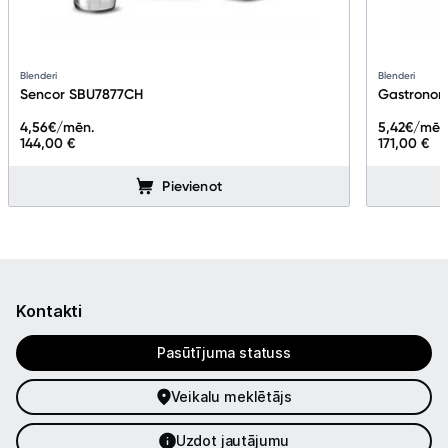
Blenderi
Blenderi
Sencor SBU7877CH
Gastrono
4,56
€/mēn.
5,42
€/mēn
144,00 €
171,00 €
Pievienot
Kontakti
Pasūtījuma statuss
Veikalu meklētājs
Uzdot jautājumu