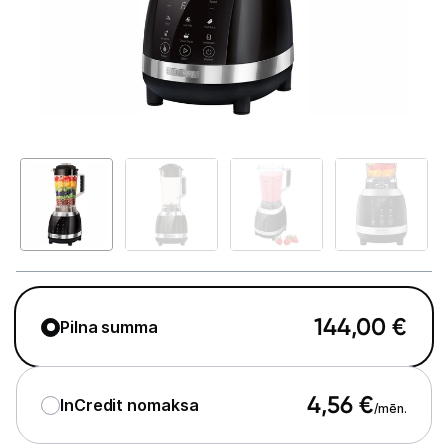
Telefoni, planšetdatori
Viedierīces
Sadzīves tehnika
Lielā tehnika
Iebūvējamā tehnika
Mazā tehnika
Kafijas pagatavošana
144,00
€
Pilna summa
Mazā virtuves tehnika
Mikroviļņu krāsnis
4,56
€
InCredit nomaksa
/mēn.
Tējkannas