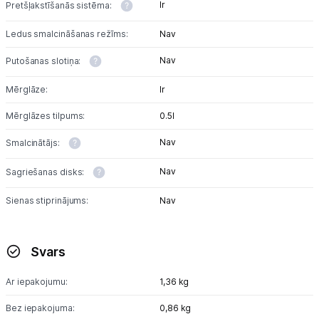
Ir
Pretšļakstīšanās sistēma:
Ledus smalcināšanas režīms:
Nav
Tet pakalpojumi
Nav
Putošanas slotiņa:
Kontakti
Mērglāze:
Ir
Mērglāzes tilpums:
0.5l
Informācija
Nav
Smalcinātājs:
Nav
Sagriešanas disks:
Sienas stiprinājums:
Nav
Svars
Ar iepakojumu:
1,36 kg
Bez iepakojuma:
0,86 kg