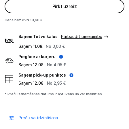
Blenderi
Pirkt uzreiz
Mikseri
Cena bez PVN 18,60 €
Virtuves kombaini
Piegādes
Saņem Tet veikalos
Pārbaudīt pieejamību
veidi
Tosteri
Saņem 11.08.
No 0,00 €
Sviestmaižu tosteri
Piegāde ar kurjeru
Saņem 12.08.
No 4,95 €
Grili
Saņem pick-up punktos
Augļu žāvētāji
Saņem 12.08.
No 2,95 €
Sulu spiedes
* Preču saņemšanas datums ir aptuvens un var mainīties.
Gaļas maļamās mašīnas
Maizes krāsnis
Preču salīdzināšana