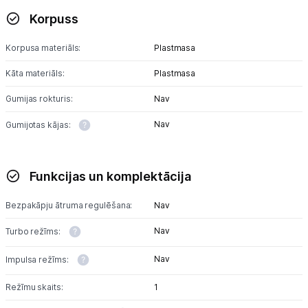
Korpuss
Skaistumkopšana
Korpusa materiāls:
Plastmasa
Sports un atpūta
Kāta materiāls:
Plastmasa
Ražotāju atjaunota tehnika
Gumijas rokturis:
Nav
Nav
Gumijotas kājas:
Vēlmju saraksts
Funkcijas un komplektācija
Blogs
Bezpakāpju ātruma regulēšana:
Nav
Piegāde un apmaksa
Nav
Turbo režīms:
Nav
Impulsa režīms:
Tehnikas izvešana
Režīmu skaits:
1
Uzņēmumiem