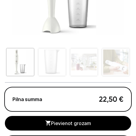
Telefoni, planšetdatori
Viedierīces
Sadzīves tehnika
Lielā tehnika
Iebūvējamā tehnika
Mazā tehnika
Kafijas pagatavošana
22,50
€
Pilna summa
Mazā virtuves tehnika
Mikroviļņu krāsnis
Pievienot grozam
Tējkannas