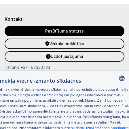
Kontakti
Pasūtījuma statuss
Veikalu meklētājs
Uzdot jautājumu
Tālrunis
+371 67333733
Klientu apkalpošanas darba laiks:
tīmekļa vietne izmanto sīkdatnes
Darba dienās 8:00 – 21:00,
īmekļa vietnē tiek izmantotas sīkdatnes, lai nodrošinātu un uzlabotu tīmekļa
S., Sv. 9:00 – 18:00
LATVIAN
es darbību, sniegtu vietnes apmeklētājiem pielāgotu informāciju par mūsu
ktiem un pakalpojumiem, analizētu vietnes apmeklējumu. Zemāk sniedzam
Kategorijas
RUSSIAN
māciju par visām sīkdatnēm, kuras tiek izmantotas mūsu tīmekļa vietnēs. Sīk
šķirties atkarībā no apmeklētās interneta vietnes sadaļas. Lietotājam jebkurā
ENGLISH
Informācija
pēja piekrist, atteikties vai mainīt savu piekrišanu. Piekrišanas sniegšana, kā a
kšana vai mainīšana attiecas uz visām interneta vietnes sadaļām. Vairāk
mācijas par izmantotajām sīkdatnēm skatīt
sīkdatņu izmantošanas noteikumo
Noderīgas saites