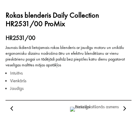
Rokas blenderis Daily Collection
HR2531/00 ProMix
HR2531/00
Jaunais ikdienā lietojamais rokas blenderis ar jaudīgu motoru un unikālu
ergonomisku dizainu nodrošina ātru un efektīvu blendēšanu ar vienu
pieskārienu pogai un tādējādi palīdz bez piepūles katru dienu pagatavot
veselīgas maltītes mājas apstākļos
Intuitīvs
Vienkāršs
Jaudīgs