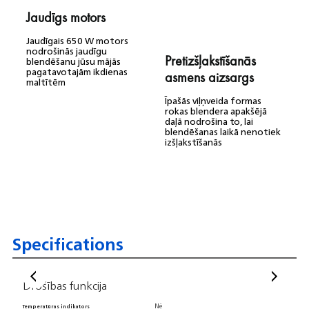
Jaudīgs motors
Jaudīgais 650 W motors
nodrošinās jaudīgu
Pretizšļakstīšanās
blendēšanu jūsu mājās
pagatavotajām ikdienas
asmens aizsargs
maltītēm
Īpašās viļņveida formas
rokas blendera apakšējā
daļā nodrošina to, lai
blendēšanas laikā nenotiek
izšļakstīšanās
Specifications
Drošības funkcija
Vis
Nē
Temperatūras indikators
Ieslē