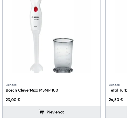
Blenderi
Blenderi
Bosch CleverMixx MSM14100
Tefal Turb
23,00 €
24,50 €
Pievienot